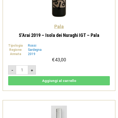
Pala
S’Arai 2019 – Isola dei Nuraghi IGT – Pala
Tipologia
Rossi
Regione
Sardegna
Annata
2019
€
43,00
S'Arai
-
+
2019
-
Isola
dei
Aggiungi al carrello
Nuraghi
IGT
-
Pala
quantità