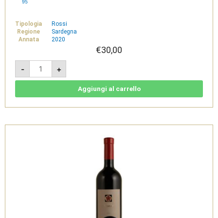
95
Tipologia
Rossi
Regione
Sardegna
Annata
2020
€
30,00
Essentija
-
+
2020
-
Isola
dei
Aggiungi al carrello
Nuraghi
IGT
-
Pala
quantità