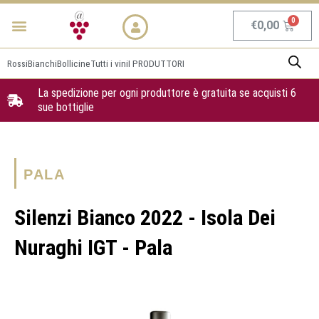
Vai
Menu
NEWS & PROMO
al
Carrel
€
0,00
contenuto
Rossi
Bianchi
Bollicine
Tutti i vini
I PRODUTTORI
La spedizione per ogni produttore è gratuita se acquisti 6
sue bottiglie
PALA
Silenzi Bianco 2022 - Isola Dei
Nuraghi IGT - Pala