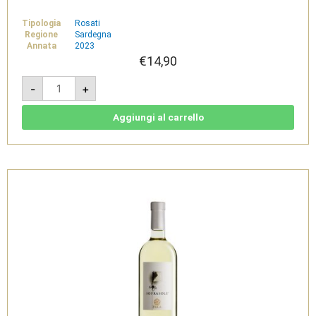
Tipologia
Rosati
Regione
Sardegna
Annata
2023
€
14,90
Chiaro
-
+
di
Stelle
Rosé
2023
Aggiungi al carrello
-
Isola
dei
Nuraghi
IGT
-
Pala
quantità