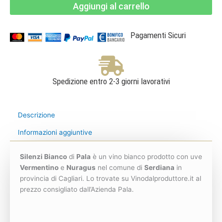
Aggiungi al carrello
Isola
dei
Nuraghi
IGT
-
Pagamenti Sicuri
Pala
quantità
Spedizione entro 2-3 giorni lavorativi
Descrizione
Informazioni aggiuntive
Silenzi Bianco
di
Pala
è un vino bianco prodotto con uve
Vermentino
e
Nuragus
nel comune di
Serdiana
in
provincia di Cagliari. Lo trovate su Vinodalproduttore.it al
prezzo consigliato dall’Azienda Pala.