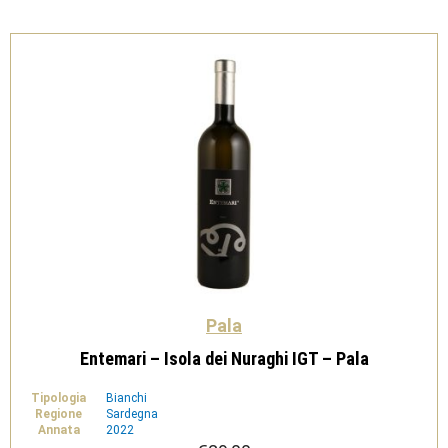
DOC
-
Pala
quantità
Pala
Entemari – Isola dei Nuraghi IGT – Pala
Tipologia
Bianchi
Regione
Sardegna
Annata
2022