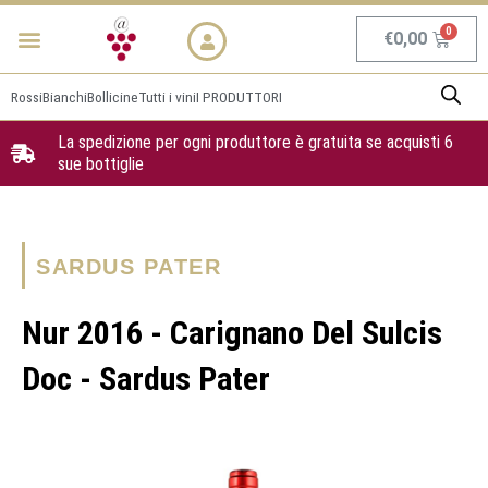
Vai
Menu
NEWS & PROMO
al
Carrel
€
0,00
contenuto
Rossi
Bianchi
Bollicine
Tutti i vini
I PRODUTTORI
La spedizione per ogni produttore è gratuita se acquisti 6
sue bottiglie
SARDUS PATER
Nur 2016 - Carignano Del Sulcis
Doc - Sardus Pater