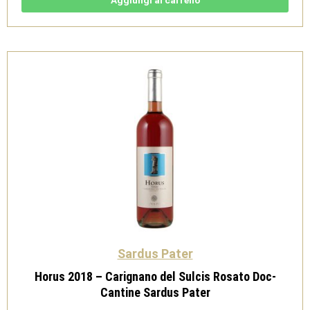
Aggiungi al carrello
di
Sardegna
Doc
-
Sardus
Pater
quantità
Sardus Pater
Horus 2018 – Carignano del Sulcis Rosato Doc-
Cantine Sardus Pater