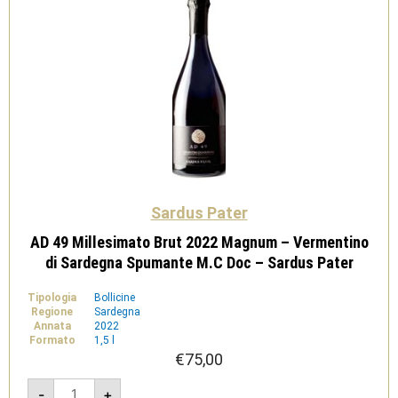
Sardus Pater
AD 49 Millesimato Brut 2022 Magnum – Vermentino
di Sardegna Spumante M.C Doc – Sardus Pater
Tipologia
Bollicine
Regione
Sardegna
Annata
2022
Formato
1,5 l
€
75,00
AD
-
+
49