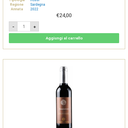
Tipologia
Rossi
Regione
Sardegna
Annata
2022
€
24,00
Is
-
+
Arenas
2022
-
Carignano
Aggiungi al carrello
del
Sulcis
Riserva
Doc
-
Sardus
Pater
quantità