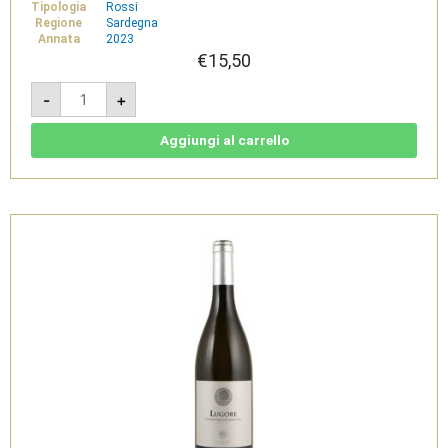
Tipologia
Rossi
Regione
Sardegna
Annata
2023
€
15,50
Foras
-
+
2023
-
Cannonau
di
Aggiungi al carrello
Sardegna
Doc
-
Sardus
Pater
quantità