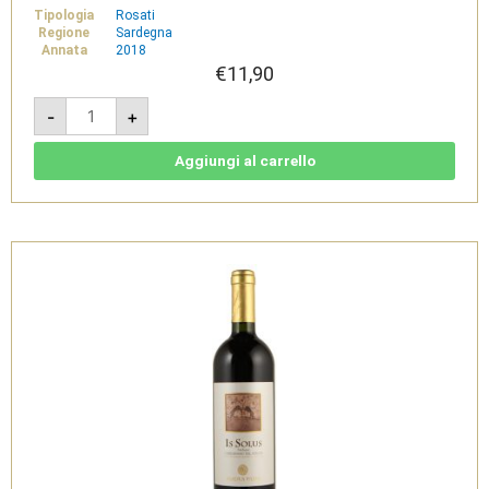
Tipologia
Rosati
Regione
Sardegna
Annata
2018
€
11,90
Horus
-
+
2018
-
Carignano
del
Aggiungi al carrello
Sulcis
Rosato
Doc-
Cantine
Sardus
Pater
quantità