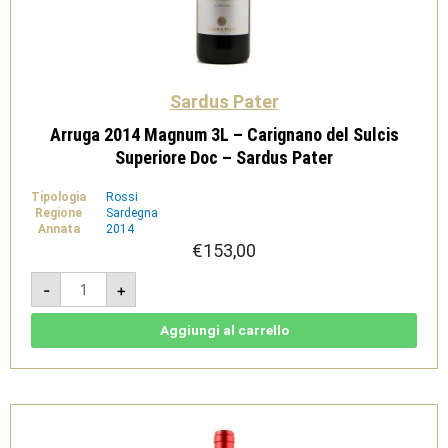
Sardus Pater
Arruga 2014 Magnum 3L – Carignano del Sulcis
Superiore Doc – Sardus Pater
Tipologia
Rossi
Regione
Sardegna
Annata
2014
€
153,00
Arruga
-
+
2014
Magnum
3L
-
Aggiungi al carrello
Carignano
del
Sulcis
Superiore
Doc
-
Sardus
Pater
quantità