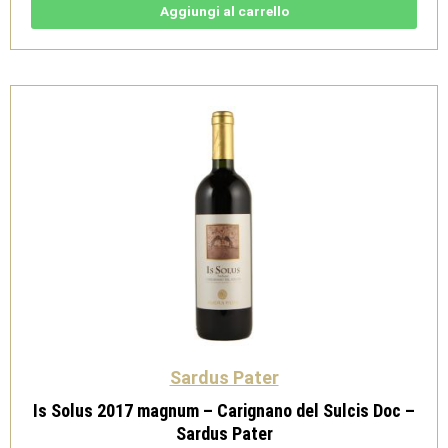
Passito
Aggiungi al carrello
Doc
2023
0.375
L
-
Sardus
Pater
quantità
Sardus Pater
Is Solus 2017 magnum – Carignano del Sulcis Doc –
Sardus Pater