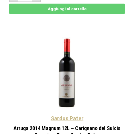
Magnum
6L
-
Aggiungi al carrello
Carignano
del
Sulcis
Superiore
Doc
-
Sardus
Pater
quantità
Sardus Pater
Arruga 2014 Magnum 12L – Carignano del Sulcis