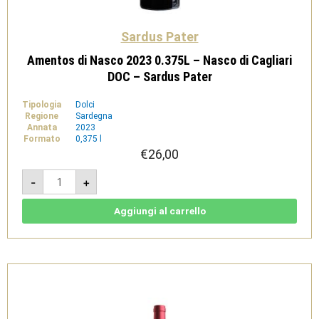
Sardus Pater
Amentos di Nasco 2023 0.375L – Nasco di Cagliari
DOC – Sardus Pater
Tipologia
Dolci
Regione
Sardegna
Annata
2023
Formato
0,375 l
€
26,00
Amentos
-
+
di
Nasco
2023
0.375L
Aggiungi al carrello
-
Nasco
di
Cagliari
DOC
-
Sardus
Pater
quantità