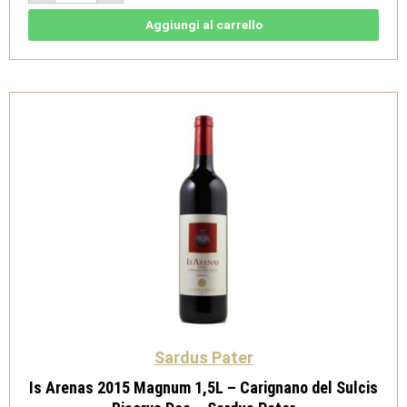
-
Carignano
del
Aggiungi al carrello
Sulcis
Superiore
Doc
-
Sardus
Pater
quantità
Sardus Pater
Is Arenas 2015 Magnum 1,5L – Carignano del Sulcis