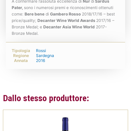
A confermare l’assoluta eccellenza di
Nur
di
Sardus
Pater,
sono i numerosi premi e riconoscimenti ottenuti
come:
Bere bene
di
Gambero Rosso
2018/17/16 – best
price/quality;
Decanter Wine World Awards
2017/16 –
Bronze Medal; e
Decanter Asia Wine World
2017-
Bronze Medal.
Tipologia
Rossi
Regione
Sardegna
Annata
2016
Dallo stesso produttore: