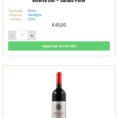
Riserva Doc – Sardus Pater
Tipologia
Rossi
Regione
Sardegna
Annata
2015
€
45,00
Is
-
+
Arenas
2015
Magnum
1,5L
Aggiungi al carrello
-
Carignano
del
Sulcis
Riserva
Doc
-
Sardus
Pater
quantità