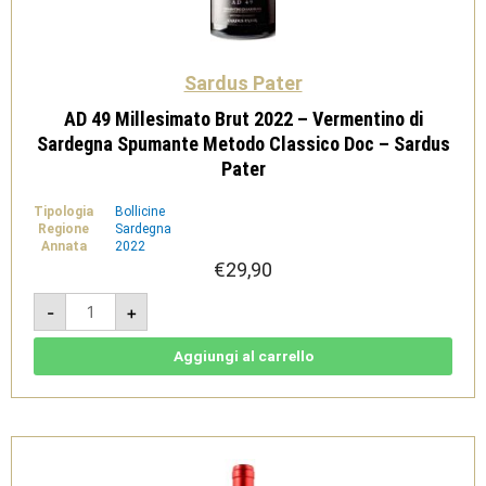
Sardus Pater
AD 49 Millesimato Brut 2022 – Vermentino di
Sardegna Spumante Metodo Classico Doc – Sardus
Pater
Tipologia
Bollicine
Regione
Sardegna
Annata
2022
€
29,90
AD
-
+
49
Millesimato
Brut
2022
Aggiungi al carrello
-
Vermentino
di
Sardegna
Spumante
Metodo
Classico
Doc
-