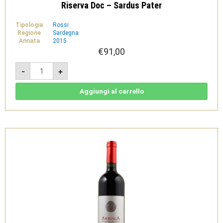
Riserva Doc – Sardus Pater
Tipologia
Rossi
Regione
Sardegna
Annata
2015
€
91,00
Is
-
+
Arenas
2015
Magnum
3L
Aggiungi al carrello
-
Carignano
del
Sulcis
Riserva
Doc
-
Sardus
Pater
quantità