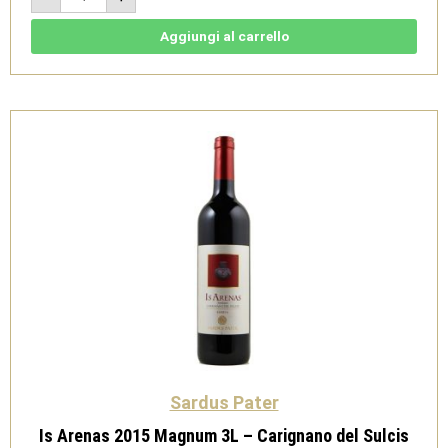
Millesimato
Brut
2022
Aggiungi al carrello
Magnum
-
Vermentino
di
Sardegna
Spumante
M.C
Doc
-
Sardus
Pater
quantità
Sardus Pater
Is Arenas 2015 Magnum 3L – Carignano del Sulcis