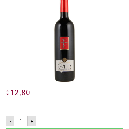
€
12,80
Nur
-
+
2016
-
Carignano