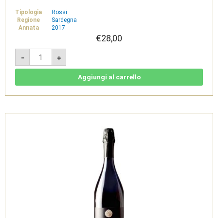
Tipologia
Rossi
Regione
Sardegna
Annata
2017
€
28,00
Is
-
+
Solus
2017
magnum
-
Aggiungi al carrello
Carignano
del
Sulcis
Doc
-
Sardus
Pater
quantità