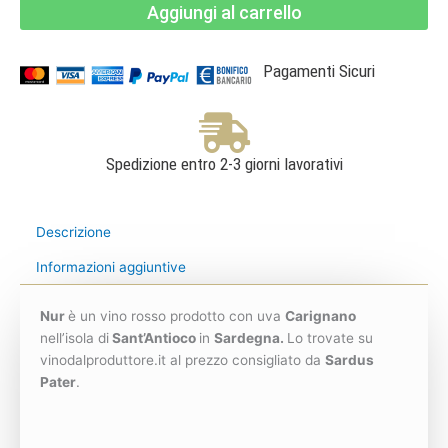
Aggiungi al carrello
del
Sulcis
Doc
-
Sardus
Pagamenti Sicuri
Pater
quantità
Spedizione entro 2-3 giorni lavorativi
Descrizione
Informazioni aggiuntive
Nur
è un vino rosso prodotto con uva
Carignano
nell’isola di
Sant’Antioco
in
Sardegna.
Lo trovate su
vinodalproduttore.it al prezzo consigliato da
Sardus
Pater
.