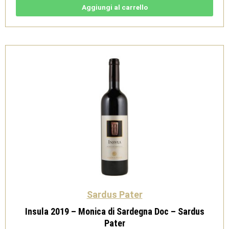
Carignano
del
Aggiungi al carrello
Sulcis
Doc
-
Sardus
Pater
quantità
Sardus Pater
Insula 2019 – Monica di Sardegna Doc – Sardus
Pater