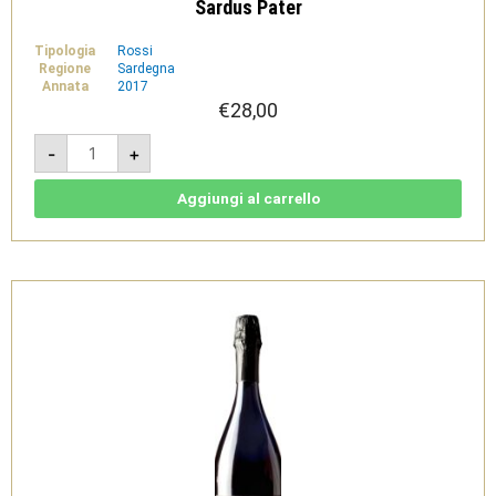
Sardus Pater
Tipologia
Rossi
Regione
Sardegna
Annata
2017
€
28,00
Is
-
+
Solus
2017
magnum
-
Aggiungi al carrello
Carignano
del
Sulcis
Doc
-
Sardus
Pater
quantità