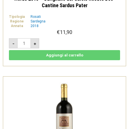
Cantine Sardus Pater
Tipologia
Rosati
Regione
Sardegna
Annata
2018
€
11,90
Horus
-
+
2018
-
Carignano
del
Aggiungi al carrello
Sulcis
Rosato
Doc-
Cantine
Sardus
Pater
quantità