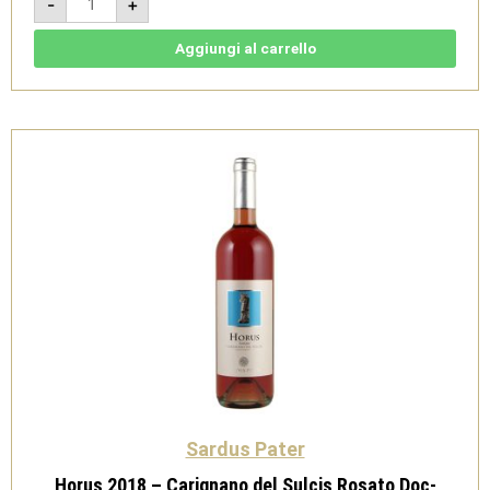
-
+
Fenicie
2018
-
Vermentino
Aggiungi al carrello
di
Sardegna
Doc
-
Sardus
Pater
quantità
Sardus Pater
Horus 2018 – Carignano del Sulcis Rosato Doc-