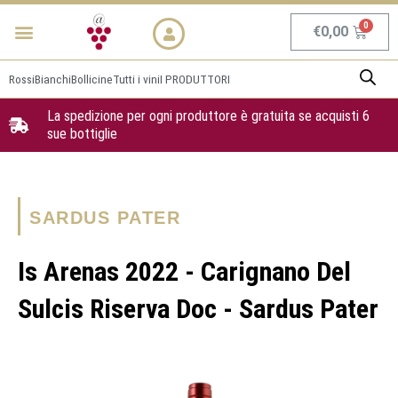
Vai
Menu
NEWS & PROMO
al
Carrel
€
0,00
contenuto
Rossi
Bianchi
Bollicine
Tutti i vini
I PRODUTTORI
La spedizione per ogni produttore è gratuita se acquisti 6
sue bottiglie
SARDUS PATER
Is Arenas 2022 - Carignano Del
Sulcis Riserva Doc - Sardus Pater