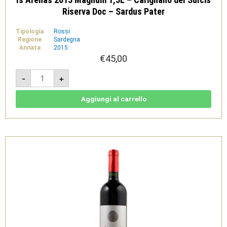
Riserva Doc – Sardus Pater
Tipologia
Rossi
Regione
Sardegna
Annata
2015
€
45,00
Is
-
+
Arenas
2015
Magnum
1,5L
Aggiungi al carrello
-
Carignano
del
Sulcis
Riserva
Doc
-
Sardus
Pater
quantità