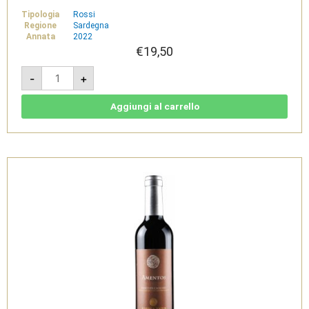
Tipologia
Rossi
Regione
Sardegna
Annata
2022
€
19,50
Kanai
-
+
2022
-
Carignano
del
Aggiungi al carrello
Sulcis
Riserva
Doc
-
Sardus
Pater
quantità