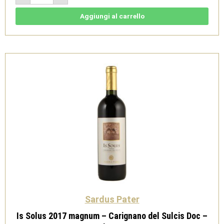
del
Sulcis
Passito
Aggiungi al carrello
Doc
2023
0.375
L
-
Sardus
Pater
quantità
Sardus Pater
Is Solus 2017 magnum – Carignano del Sulcis Doc –