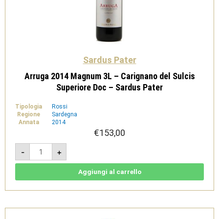
Sardus Pater
Arruga 2014 Magnum 3L – Carignano del Sulcis
Superiore Doc – Sardus Pater
Tipologia
Rossi
Regione
Sardegna
Annata
2014
€
153,00
Arruga
-
+
2014
Magnum
3L
-
Aggiungi al carrello
Carignano
del
Sulcis
Superiore
Doc
-
Sardus