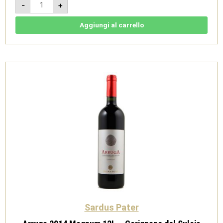
-
+
2014
Magnum
6L
-
Aggiungi al carrello
Carignano
del
Sulcis
Superiore
Doc
-
Sardus
Pater
quantità
Sardus Pater