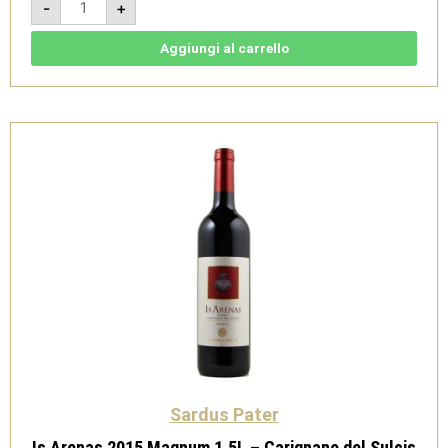
-
+
2014
-
Carignano
del
Aggiungi al carrello
Sulcis
Superiore
Doc
-
Sardus
Pater
quantità
Sardus Pater
Is Arenas 2015 Magnum 1,5L – Carignano del Sulcis