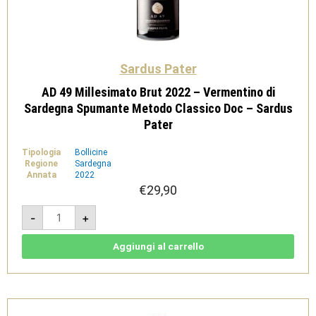
Sardus Pater
AD 49 Millesimato Brut 2022 – Vermentino di
Sardegna Spumante Metodo Classico Doc – Sardus
Pater
Tipologia
Bollicine
Regione
Sardegna
Annata
2022
€
29,90
AD
-
+
49
Millesimato
Brut
2022
Aggiungi al carrello
-
Vermentino
di
Sardegna
Spumante
Metodo
Classico