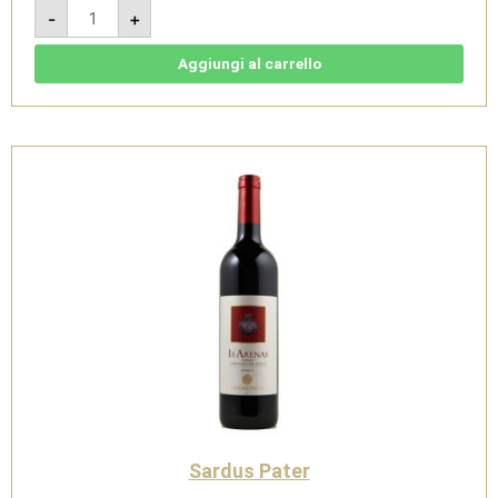
AD
-
+
49
Millesimato
Brut
2022
Aggiungi al carrello
Magnum
-
Vermentino
di
Sardegna
Spumante
M.C
Doc
-
Sardus
Pater
quantità
Sardus Pater