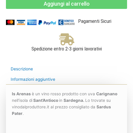
Aggiungi al carrello
Carignano
del
Sulcis
Riserva
Doc
Pagamenti Sicuri
-
Sardus
Pater
quantità
Spedizione entro 2-3 giorni lavorativi
Descrizione
Informazioni aggiuntive
Is Arenas
è un vino rosso prodotto con uva
Carignano
nell’isola di
Sant’Antioco
in
Sardegna.
Lo trovate su
vinodalproduttore.it al prezzo consigliato da
Sardus
Pater
.