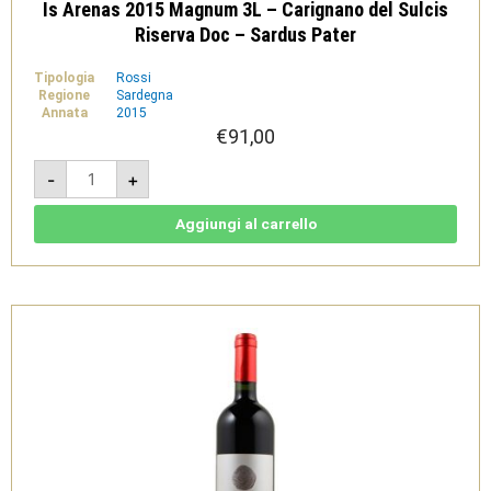
Is Arenas 2015 Magnum 3L – Carignano del Sulcis
Riserva Doc – Sardus Pater
Tipologia
Rossi
Regione
Sardegna
Annata
2015
€
91,00
Is
-
+
Arenas
2015
Magnum
3L
Aggiungi al carrello
-
Carignano
del
Sulcis
Riserva
Doc
-
Sardus
Pater
quantità