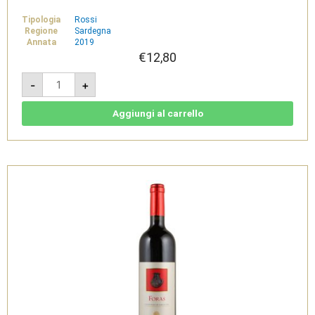
Tipologia
Rossi
Regione
Sardegna
Annata
2019
€
12,80
Insula
-
+
2019
-
Monica
di
Aggiungi al carrello
Sardegna
Doc
-
Sardus
Pater
quantità