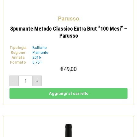
Parusso
Spumante Metodo Classico Extra Brut “100 Mesi” –
Parusso
Tipologia
Bollicine
Regione
Piemonte
Annata
2016
Formato
0,75 l
€
49,00
Spumante
-
+
Metodo
Classico
Extra
Brut
Aggiungi al carrello
"100
Mesi"
-
Parusso
quantità