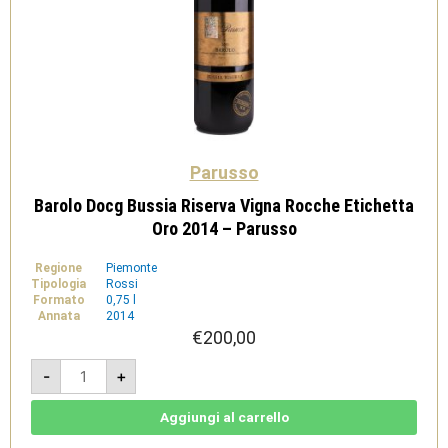
Parusso
Barolo Docg Bussia Riserva Vigna Rocche Etichetta
Oro 2014 – Parusso
Regione
Piemonte
Tipologia
Rossi
Formato
0,75 l
Annata
2014
€
200,00
Barolo
-
+
Docg
Bussia
Riserva
Vigna
Aggiungi al carrello
Rocche
Etichetta