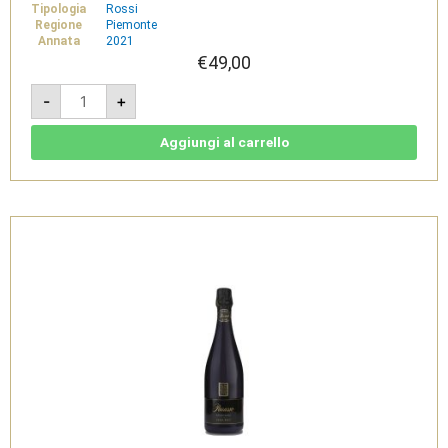
Tipologia
Rossi
Regione
Piemonte
Annata
2021
€
49,00
Barolo
-
+
DOCG
2021
PERARMANDO
-
Aggiungi al carrello
Parusso
quantità