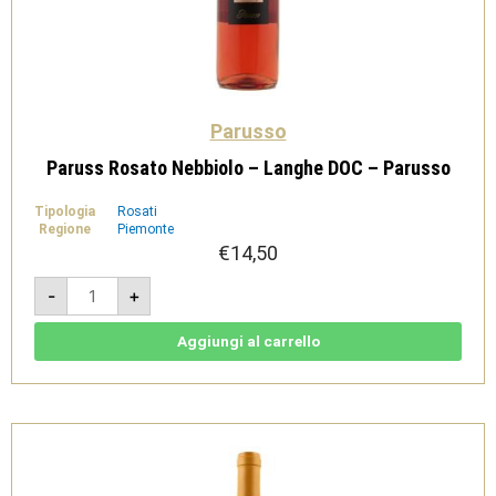
Parusso
Paruss Rosato Nebbiolo – Langhe DOC – Parusso
Tipologia
Rosati
Regione
Piemonte
€
14,50
Paruss
-
+
Rosato
Nebbiolo
-
Langhe
Aggiungi al carrello
DOC
-
Parusso
quantità