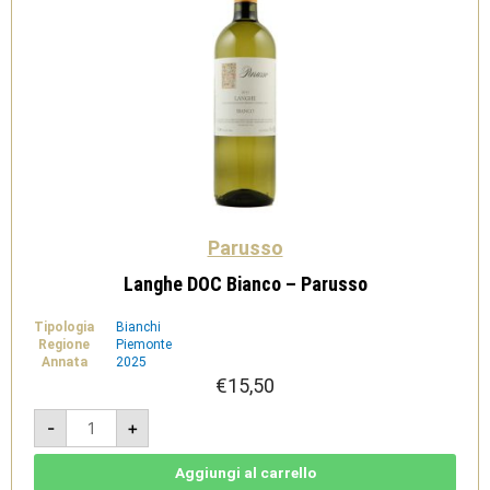
Parusso
Langhe DOC Bianco – Parusso
Tipologia
Bianchi
Regione
Piemonte
Annata
2025
€
15,50
Langhe
-
+
DOC
Bianco
-
Parusso
Aggiungi al carrello
quantità