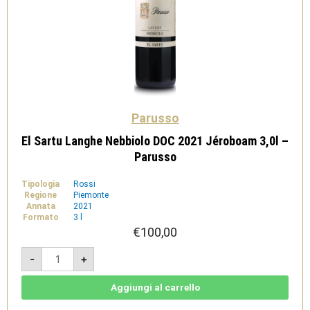
Parusso
El Sartu Langhe Nebbiolo DOC 2021 Jéroboam 3,0l –
Parusso
Tipologia
Rossi
Regione
Piemonte
Annata
2021
Formato
3 l
€
100,00
El
-
+
Sartu
Langhe
Nebbiolo
DOC
Aggiungi al carrello
2021
Jéroboam