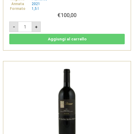
Annata
2021
Formato
1,5 l
€
100,00
Barolo
-
+
DOCG
2021
PERARMANDO
Magnum
Aggiungi al carrello
1,5l
-
Parusso
quantità