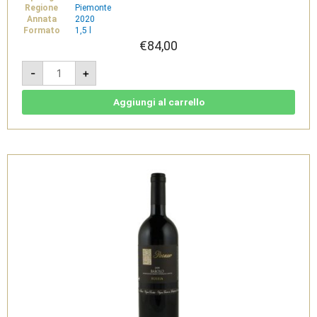
Regione
Piemonte
Annata
2020
Formato
1,5 l
€
84,00
Sauvignon
-
+
Rovella
2020
Magnum
1,5l
Aggiungi al carrello
-
Langhe
DOC
-
Parusso
quantità