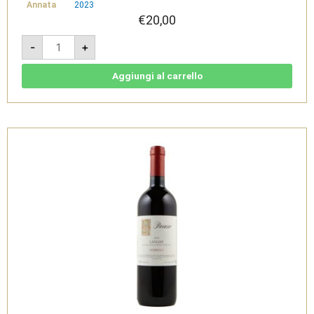
Annata
2023
€
20,00
Barbera
-
+
d'Alba
Ornati
DOC
2023
Aggiungi al carrello
-
Parusso
quantità