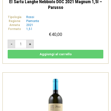
El Sartu Langhe Nebbiolo DOC 2021 Magnum 1,5l –
Parusso
Tipologia
Rossi
Regione
Piemonte
Annata
2021
Formato
1,5 l
€
40,00
El
-
+
Sartu
Langhe
Nebbiolo
DOC
Aggiungi al carrello
2021
Magnum
1,5l
-
Parusso
quantità