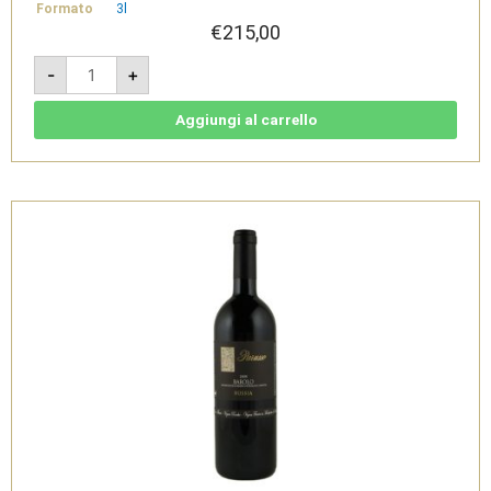
Formato
3l
€
215,00
Barolo
-
+
DOCG
PERARMANDO
Jeroboam
3l
Aggiungi al carrello
-
Parusso
quantità