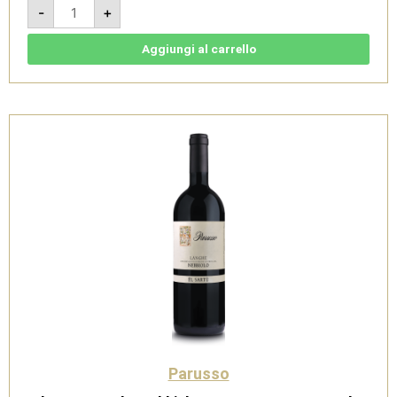
Vegliamonte
-
+
-
Alba
DOC
-
Aggiungi al carrello
Parusso
quantità
Parusso