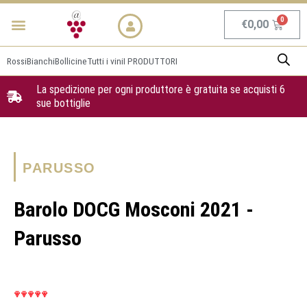
Vai
Menu
NEWS & PROMO
al
Carrel
€
0,00
contenuto
Rossi
Bianchi
Bollicine
Tutti i vini
I PRODUTTORI
La spedizione per ogni produttore è gratuita se acquisti 6
sue bottiglie
PARUSSO
Barolo DOCG Mosconi 2021 -
Parusso