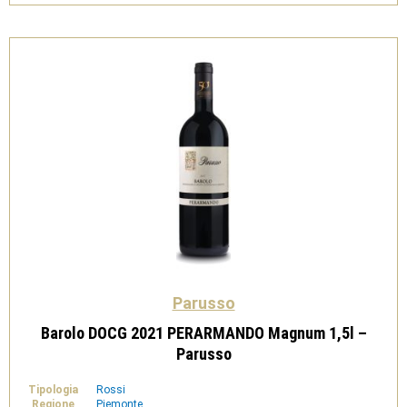
3,0l
-
Parusso
quantità
Parusso
Barolo DOCG 2021 PERARMANDO Magnum 1,5l –
Parusso
Tipologia
Rossi
Regione
Piemonte