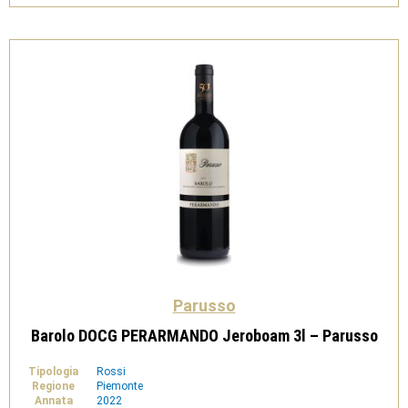
Oro
2014
-
Parusso
quantità
Parusso
Barolo DOCG PERARMANDO Jeroboam 3l – Parusso
Tipologia
Rossi
Regione
Piemonte
Annata
2022