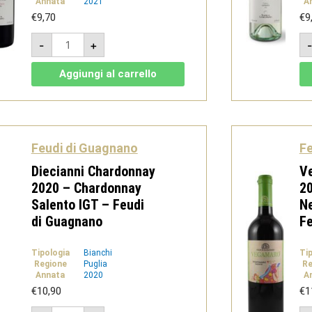
Annata
2021
A
€
9,70
€
9
Terramare
-
+
Negroamaro
2021
-
Aggiungi al carrello
Salento
IGT
Rosso
-
Feudi
di
Guagnano
Feudi di Guagnano
Fe
quantità
Diecianni Chardonnay
V
2020 – Chardonnay
20
Salento IGT – Feudi
N
di Guagnano
Fe
Tipologia
Bianchi
Ti
Regione
Puglia
Re
Annata
2020
A
€
10,90
€
1
Diecianni