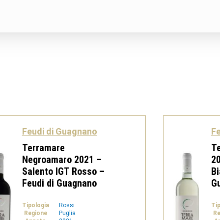
Feudi di Guagnano
Fe
Terramare
Te
Negroamaro 2021 –
20
Salento IGT Rosso –
Bi
Feudi di Guagnano
G
Tipologia
Rossi
Ti
Regione
Puglia
Re