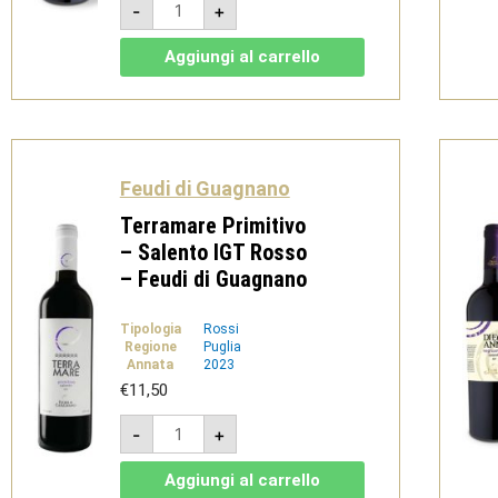
-
+
Malvasia
Nera
2019
Aggiungi al carrello
-
Salento
IGT
-
Feudi
di
Guagnano
quantità
Feudi di Guagnano
Terramare Primitivo
– Salento IGT Rosso
– Feudi di Guagnano
Tipologia
Rossi
Regione
Puglia
Annata
2023
€
11,50
Terramare
-
+
Primitivo
-
Salento
Aggiungi al carrello
IGT