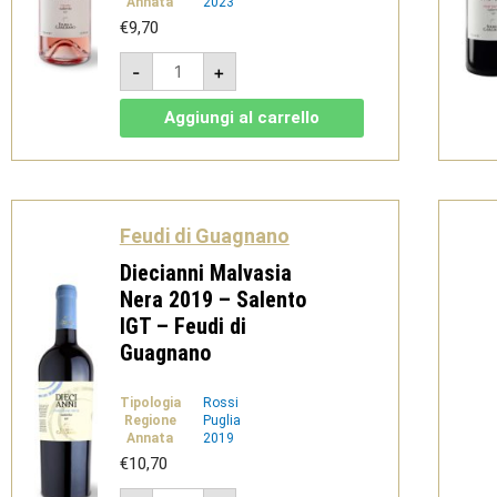
Annata
2023
€
9,70
Terramare
-
+
Rosato
2023
-
Aggiungi al carrello
Primitivo
Rosè
Salento
IGT
-
Feudi
di
Feudi di Guagnano
Guagnano
quantità
Diecianni Malvasia
Nera 2019 – Salento
IGT – Feudi di
Guagnano
Tipologia
Rossi
Regione
Puglia
Annata
2019
€
10,70
Diecianni