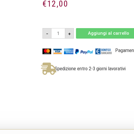
€
12,00
Diecianni
-
+
Aggiungi al carrello
Malvasia
Nera
2021
-
Pagamenti
Salento
IGT
-
Feudi
Spedizione entro 2-3 giorni lavorativi
di
Guagnano
quantità