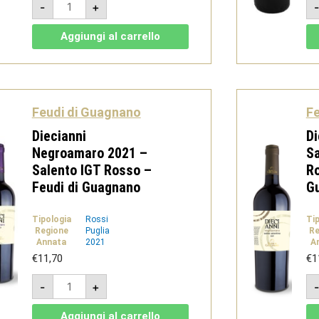
-
+
Chardonnay
2020
-
Aggiungi al carrello
Chardonnay
Salento
IGT
-
Feudi
di
Guagnano
Feudi di Guagnano
Fe
quantità
Diecianni
Di
Negroamaro 2021 –
Sa
Salento IGT Rosso –
Ro
Feudi di Guagnano
G
Tipologia
Rossi
Ti
Regione
Puglia
Re
Annata
2021
A
€
11,70
€
1
Diecianni
-
+
Negroamaro
2021
-
Aggiungi al carrello