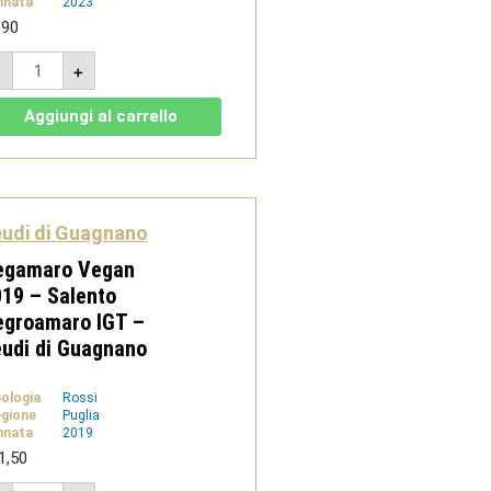
nnata
2023
,90
Terramare
-
+
Fiano
2023
-
Aggiungi al carrello
IGT
Salento
Bianco
-
Feudi
di
Guagnano
udi di Guagnano
quantità
egamaro Vegan
19 – Salento
egroamaro IGT –
udi di Guagnano
pologia
Rossi
gione
Puglia
nnata
2019
1,50
Vegamaro