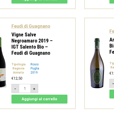
Salento
IGT
Rosso
-
Feudi
di
Guagnano
Feudi di Guagnano
quantità
Fe
Vigne Salve
An
Negroamaro 2019 –
Bi
IGT Salento Bio –
Fe
Feudi di Guagnano
Ti
Tipologia
Rossi
Re
Regione
Puglia
Annata
2019
€
1
€
12,50
Vigne
-
+
Salve
Negroamaro
2019
Aggiungi al carrello
-
IGT
Salento
Bio