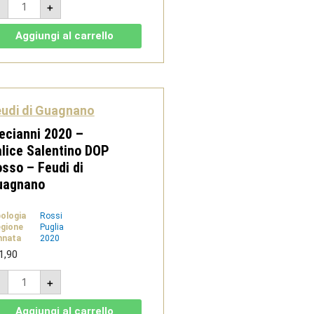
-
+
Vegan
2019
-
Aggiungi al carrello
Salento
Negroamaro
IGT
-
Feudi
di
Guagnano
udi di Guagnano
quantità
ecianni 2020 –
lice Salentino DOP
sso – Feudi di
uagnano
pologia
Rossi
gione
Puglia
nnata
2020
1,90
Diecianni
-
+
2020
-
Salice
Aggiungi al carrello