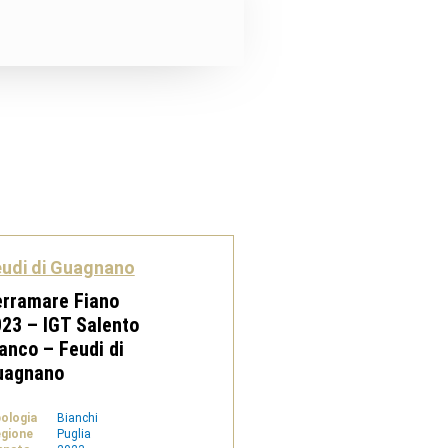
udi di Guagnano
rramare Fiano
23 – IGT Salento
anco – Feudi di
uagnano
pologia
Bianchi
gione
Puglia