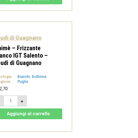
Salentino
DOP
Rosso
-
Feudi
di
Guagnano
quantità
udi di Guagnano
imè – Frizzante
anco IGT Salento –
udi di Guagnano
pologia
Bianchi
,
Bollicine
gione
Puglia
2,70
Animè
-
+
-
Frizzante
Bianco
Aggiungi al carrello
IGT
Salento
-
Feudi
di