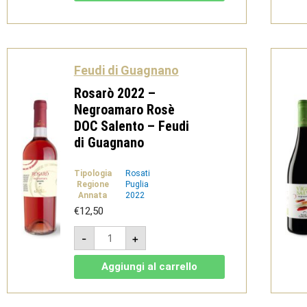
Rosso
-
Feudi
di
Guagnano
quantità
Feudi di Guagnano
Rosarò 2022 –
Negroamaro Rosè
DOC Salento – Feudi
di Guagnano
Tipologia
Rosati
Regione
Puglia
Annata
2022
€
12,50
Rosarò
-
+
2022
-
Negroamaro
Aggiungi al carrello
Rosè
DOC
Salento
-