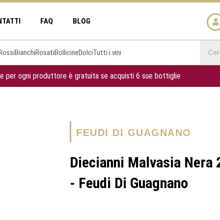
NTATTI
FAQ
BLOG
Rossi
Bianchi
Rosati
Bollicine
Dolci
Tutti i vini
e per ogni produttore è gratuita se acquisti 6 sue bottiglie
FEUDI DI GUAGNANO
Diecianni Malvasia Nera 
- Feudi Di Guagnano