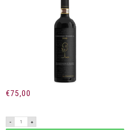
€
75,00
Ghemme
-
+
Riserva
DOCG
2019