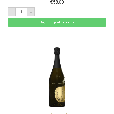
€
58,00
Metodo
-
+
Classico
Brut
Rosato
Magnum
Aggiungi al carrello
1,5l
-
La
Piemontina
quantità