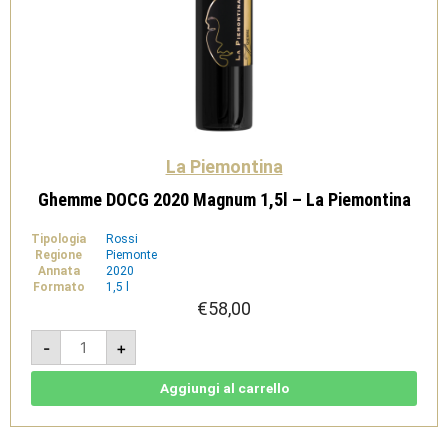
La Piemontina
Ghemme DOCG 2020 Magnum 1,5l – La Piemontina
Tipologia
Rossi
Regione
Piemonte
Annata
2020
Formato
1,5 l
€
58,00
Ghemme
-
+
DOCG
2020
Magnum
1,5l
Aggiungi al carrello
-
La
Piemontina
quantità