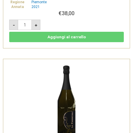
Regione
Piemonte
Annata
2021
€
38,00
Colline
-
+
Novaresi
Nebbiolo
DOC
2021
Aggiungi al carrello
Magnum
1,5l
-
La
Piemontina
quantità