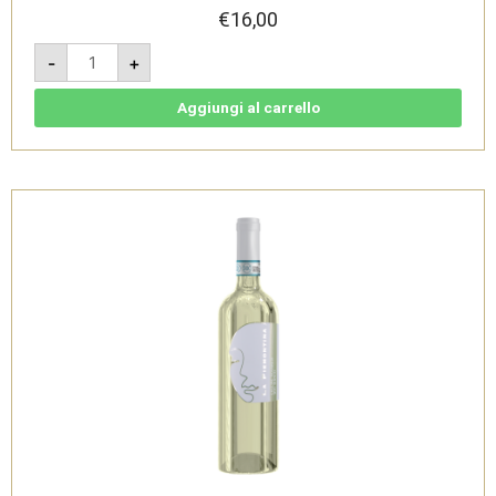
€
16,00
Lacrime
-
+
di
Gioia
Colline
Novaresi
Aggiungi al carrello
Rosso
DOC
-
La
Piemontina
quantità