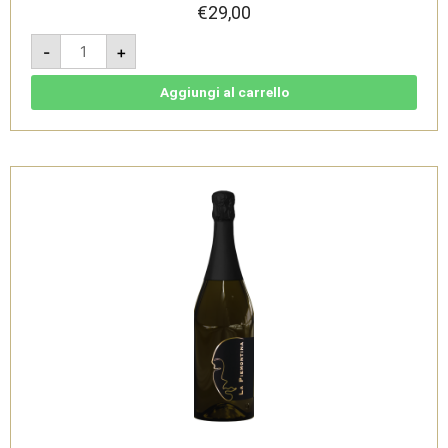
€
29,00
Ghemme
-
+
DOCG
2020
-
La
Aggiungi al carrello
Piemontina
quantità