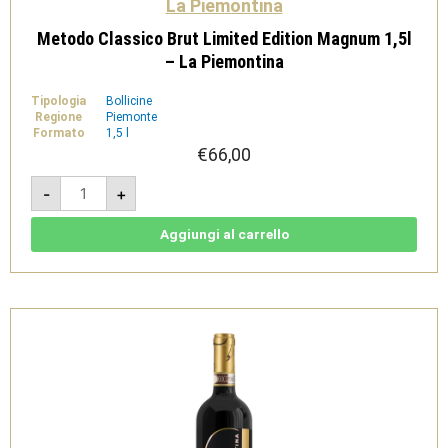
La Piemontina
Metodo Classico Brut Limited Edition Magnum 1,5l
– La Piemontina
Tipologia
Bollicine
Regione
Piemonte
Formato
1,5 l
€
66,00
Metodo
-
+
Classico
Brut
Limited
Edition
Aggiungi al carrello
Magnum
1,5l
-
La
Piemontina
quantità