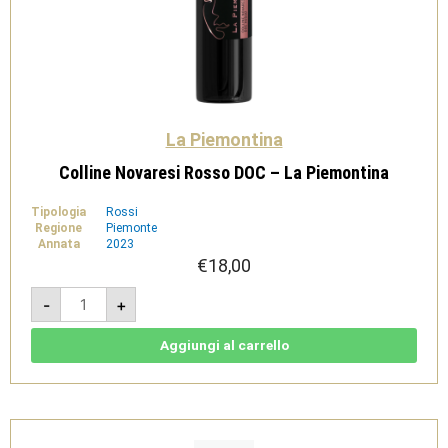
La Piemontina
Colline Novaresi Rosso DOC – La Piemontina
Tipologia
Rossi
Regione
Piemonte
Annata
2023
€
18,00
Colline
-
+
Novaresi
Rosso
DOC
-
Aggiungi al carrello
La
Piemontina
quantità