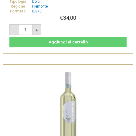
Tipologia
Dolci
Regione
Piemonte
Formato
0,375 l
€
34,00
Vino
-
+
da
Uve
Appassite
Bianco
Aggiungi al carrello
0,375l
-
La
Piemontina
quantità