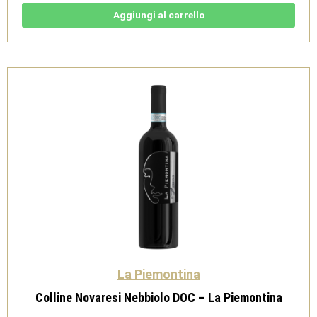
DOC
Roise
Aggiungi al carrello
-
La
Piemontina
quantità
La Piemontina
Colline Novaresi Nebbiolo DOC – La Piemontina