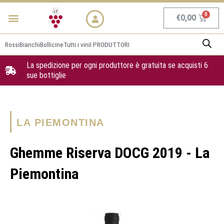
Vai
Menu
NEWS & PROMO
al
Carrel
€
0,00
contenuto
Rossi
Bianchi
Bollicine
Tutti i vini
I PRODUTTORI
La spedizione per ogni produttore è gratuita se acquisti 6
sue bottiglie
LA PIEMONTINA
Ghemme Riserva DOCG 2019 - La
Piemontina