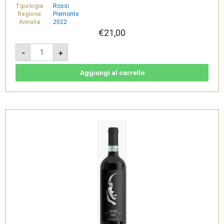
Tipologia
Rossi
Regione
Piemonte
Annata
2022
€
21,00
Colline
-
+
Novaresi
Nebbiolo
DOC
-
Aggiungi al carrello
La
Piemontina
quantità