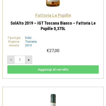
Fattoria Le Pupille
SolAlto 2019 – IGT Toscana Bianco – Fattoria Le
Pupille 0,375L
Tipologia
Dolci
Regione
Toscana
Annata
2019
€
27,00
SolAlto
-
+
2019
-
IGT
Toscana
Aggiungi al carrello
Bianco
-
Fattoria
Le
Pupille
0,375L
quantità