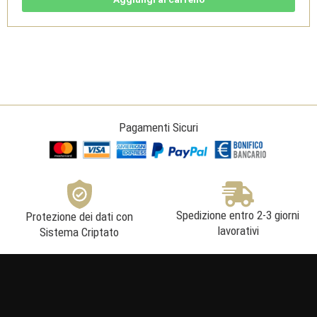
Toscana
Syrah
-
cassa
legno
-
Fattoria
Le
Pupille
quantità
Pagamenti Sicuri
Spedizione entro 2-3 giorni
Protezione dei dati con
lavorativi
Sistema Criptato