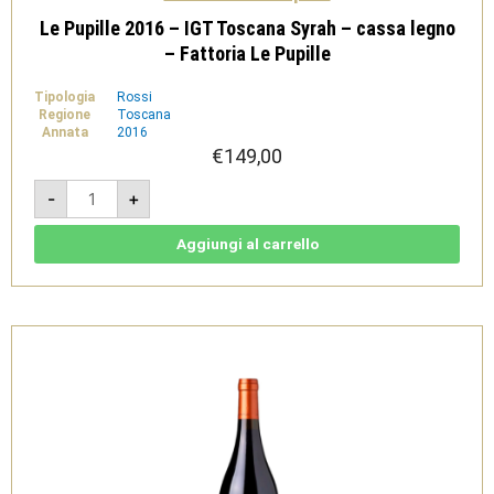
Le Pupille 2016 – IGT Toscana Syrah – cassa legno
– Fattoria Le Pupille
Tipologia
Rossi
Regione
Toscana
Annata
2016
€
149,00
Le
-
+
Pupille
2016
-
IGT
Aggiungi al carrello
Toscana
Syrah
-
cassa
legno
-
Fattoria
Le
Pupille
quantità