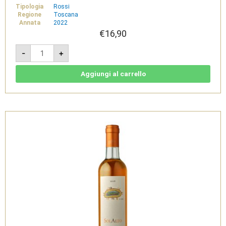
Tipologia
Rossi
Regione
Toscana
Annata
2022
€
16,90
Morellino
-
+
di
Scansano
DOCG
2022
Aggiungi al carrello
-
Fattoria
le
Pupille
quantità