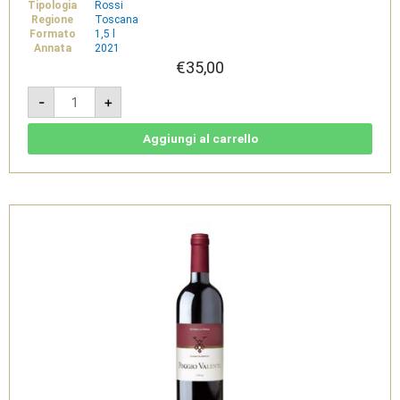
Tipologia
Rossi
Regione
Toscana
Formato
1,5 l
Annata
2021
€
35,00
Morellino
-
+
di
Scansano
DOCG
2021
Aggiungi al carrello
1,5
L
-
Fattoria
le
Pupille
quantità