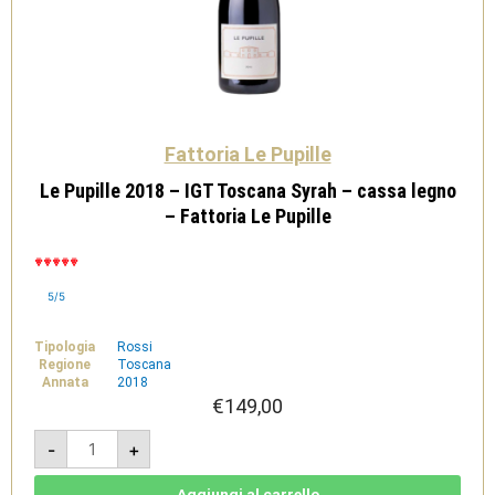
Fattoria Le Pupille
Le Pupille 2018 – IGT Toscana Syrah – cassa legno
– Fattoria Le Pupille
5/5
Tipologia
Rossi
Regione
Toscana
Annata
2018
€
149,00
Le
-
+
Pupille
2018
-
IGT
Aggiungi al carrello