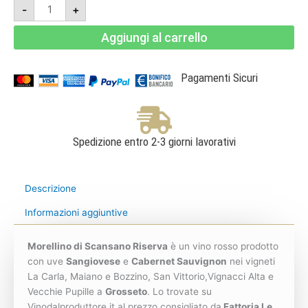
Morellino
-
+
di
Scansano
Riserva
Aggiungi al carrello
2019
DOCG
1,5
L
-
Pagamenti Sicuri
Fattoria
le
Pupille
quantità
Spedizione entro 2-3 giorni lavorativi
Descrizione
Informazioni aggiuntive
Morellino di Scansano Riserva
è un vino rosso prodotto
con uve
Sangiovese
e
Cabernet Sauvignon
nei vigneti
La Carla, Maiano e Bozzino, San Vittorio,Vignacci Alta e
Vecchie Pupille a
Grosseto
. Lo trovate su
Vinodalproduttore.it al prezzo consigliato da
Fattoria Le