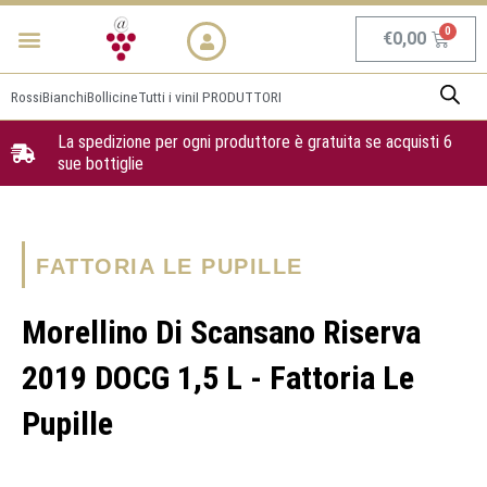
Vai
Menu
NEWS & PROMO
al
Carrel
€
0,00
contenuto
Rossi
Bianchi
Bollicine
Tutti i vini
I PRODUTTORI
La spedizione per ogni produttore è gratuita se acquisti 6
sue bottiglie
FATTORIA LE PUPILLE
Morellino Di Scansano Riserva
2019 DOCG 1,5 L - Fattoria Le
Pupille