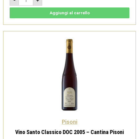
-
+
2019
-
Vigneti
delle
Aggiungi al carrello
Dolomiti
IGT
Bio
-
Cantina
Pisoni
quantità
Pisoni
Vino Santo Classico DOC 2005 – Cantina Pisoni