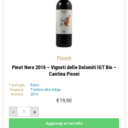
Pisoni
Pinot Nero 2016 – Vigneti delle Dolomiti IGT Bio –
Cantina Pisoni
Tipologia
Rossi
Regione
Trentino Alto Adige
Annata
2016
€
19,90
Pinot
-
+
Nero
2016
-
Vigneti
Aggiungi al carrello
delle