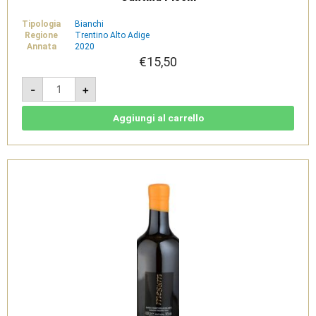
Tipologia
Bianchi
Regione
Trentino Alto Adige
Annata
2020
€
15,50
Codecce
-
+
2020
-
Vigneti
delle
Aggiungi al carrello
Dolomiti
IGT
Bio
-
Cantina
Pisoni
quantità