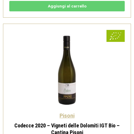
Vigneti
delle
Aggiungi al carrello
Dolomiti
IGT
Bio
-
Cantina
Pisoni
quantità
Pisoni
Codecce 2020 – Vigneti delle Dolomiti IGT Bio –
Cantina Pisoni