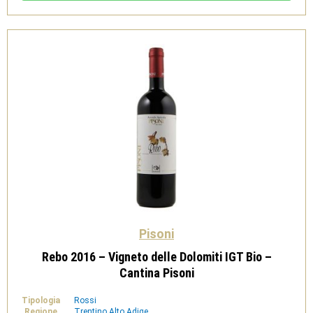
Dolomiti
IGT
Bio
-
Cantina
Pisoni
quantità
Pisoni
Rebo 2016 – Vigneto delle Dolomiti IGT Bio –
Cantina Pisoni
Tipologia
Rossi
Regione
Trentino Alto Adige