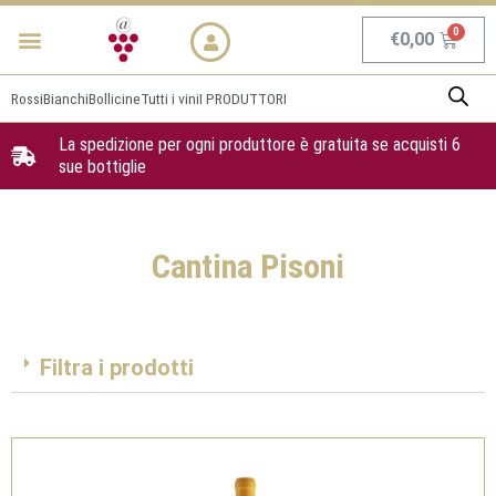
Vai
Menu
NEWS & PROMO
al
Carrel
€
0,00
contenuto
Rossi
Bianchi
Bollicine
Tutti i vini
I PRODUTTORI
La spedizione per ogni produttore è gratuita se acquisti 6
sue bottiglie
Cantina Pisoni
Filtra i prodotti