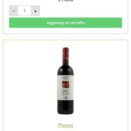
San
-
+
Siro
Rosso
2020
-
Aggiungi al carrello
Vigneti
delle
Dolomiti
IGT
Bio
-
Cantina
Pisoni
quantità
Pisoni