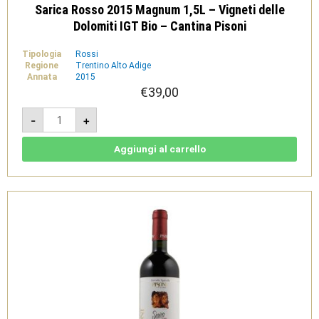
Sarica Rosso 2015 Magnum 1,5L – Vigneti delle
Dolomiti IGT Bio – Cantina Pisoni
Tipologia
Rossi
Regione
Trentino Alto Adige
Annata
2015
€
39,00
Sarica
-
+
Rosso
2015
Magnum
1,5L
Aggiungi al carrello
-
Vigneti
delle
Dolomiti
IGT
Bio
-
Cantina
Pisoni
quantità