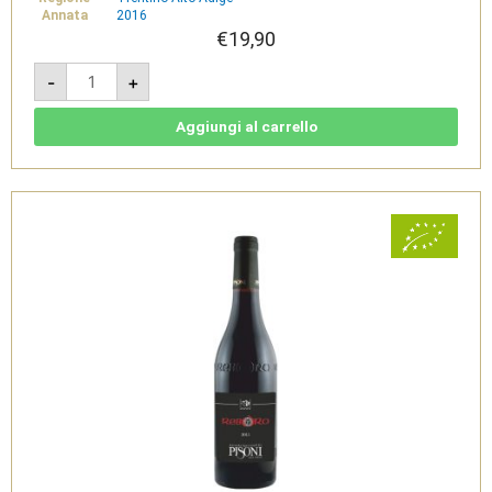
Annata
2016
€
19,90
Rebo
-
+
2016
-
Vigneto
delle
Aggiungi al carrello
Dolomiti
IGT
Bio
-
Cantina
Pisoni
quantità