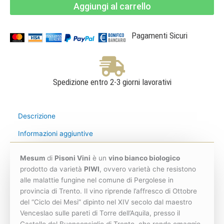
Aggiungi al carrello
delle
Dolomiti
IGT
Bio
-
Pagamenti Sicuri
Cantina
Pisoni
quantità
Spedizione entro 2-3 giorni lavorativi
Descrizione
Informazioni aggiuntive
Mesum
di
Pisoni Vini
è un
vino bianco biologico
prodotto da varietà
PIWI
, ovvero varietà che resistono
alle malattie fungine nel comune di Pergolese in
provincia di Trento. Il vino riprende l’affresco di Ottobre
del “Ciclo dei Mesi” dipinto nel XIV secolo dal maestro
Venceslao sulle pareti di Torre dell’Aquila, presso il