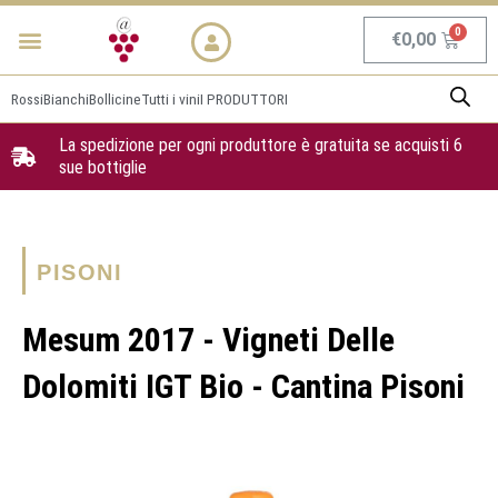
Vai
Menu
NEWS & PROMO
al
Carrel
€
0,00
contenuto
Rossi
Bianchi
Bollicine
Tutti i vini
I PRODUTTORI
La spedizione per ogni produttore è gratuita se acquisti 6
sue bottiglie
PISONI
Mesum 2017 - Vigneti Delle
Dolomiti IGT Bio - Cantina Pisoni