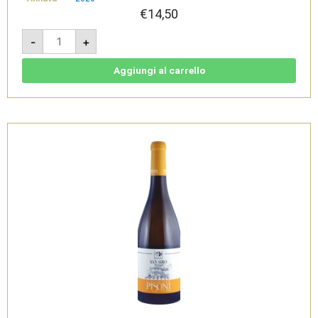
€
14,50
San
-
+
Siro
Rosso
2020
-
Aggiungi al carrello
Vigneti
delle
Dolomiti
IGT
Bio
-
Cantina
Pisoni
quantità