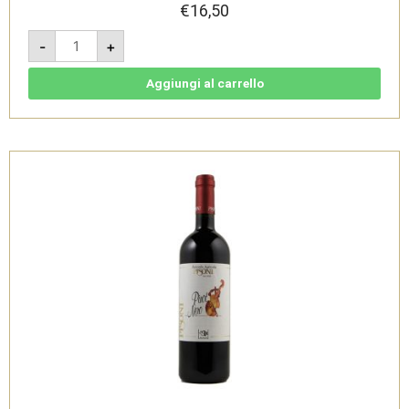
€
16,50
Maso
-
+
Gobbo
Rosso
2023
-
Aggiungi al carrello
Vigneti
delle
Dolomiti
IGT
Bio
-
Cantina
Pisoni
quantità