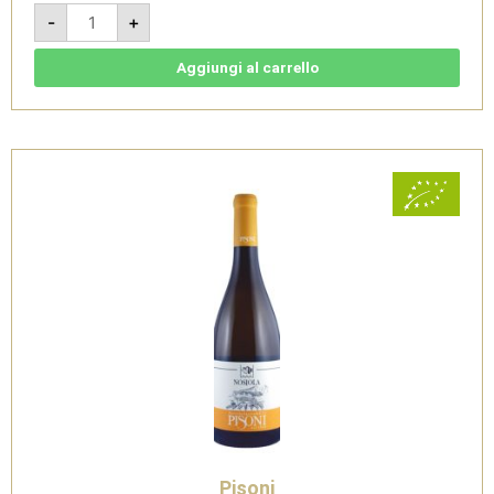
Chardonnay
-
+
2018
-
Vigneti
delle
Aggiungi al carrello
Dolomiti
IGT
Bio
-
Cantina
Pisoni
quantità
Pisoni