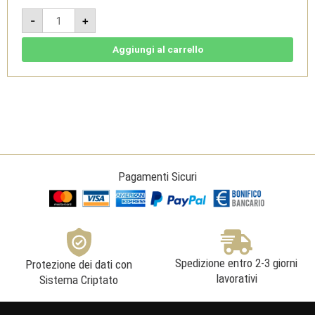
Vino
-
+
Santo
Classico
DOC
2005
Aggiungi al carrello
-
Cantina
Pisoni
quantità
Pagamenti Sicuri
Spedizione entro 2-3 giorni
Protezione dei dati con
lavorativi
Sistema Criptato