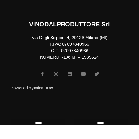
VINODALPRODUTTORE Srl
Via Degli Scipioni 4, 20129 Milano (MI)
P.IVA: 07097840966
C.F.: 07097840966
NUMERO REA: MI – 1935524
F
I
L
Y
T
a
n
i
o
w
c
s
n
u
i
e
t
k
t
t
b
a
e
u
t
Powered by
Mirai Bay
o
g
d
b
e
o
r
i
e
r
k
a
n
-
m
f
Menu
Menu
Affiliazione
Consegne