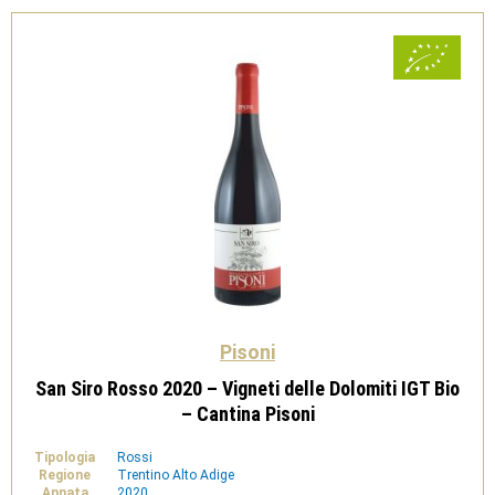
Cantina
Pisoni
quantità
Pisoni
San Siro Rosso 2020 – Vigneti delle Dolomiti IGT Bio
– Cantina Pisoni
Tipologia
Rossi
Regione
Trentino Alto Adige
Annata
2020