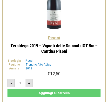
Pisoni
Teroldego 2019 – Vigneti delle Dolomiti IGT Bio –
Cantina Pisoni
Tipologia
Rossi
Regione
Trentino Alto Adige
Annata
2019
€
12,50
Teroldego
-
+
2019
-
Vigneti
delle
Aggiungi al carrello
Dolomiti
IGT
Bio
-