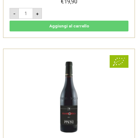
€
19,90
Sarica
-
+
Rosso
2016
-
Vigneti
Aggiungi al carrello
delle
Dolomiti
IGT
Bio
-
Cantina
Pisoni
quantità