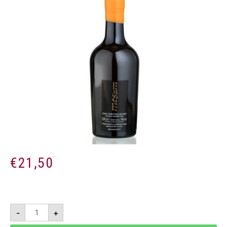
€
21,50
Mesum
-
+
2017
-
Vigneti