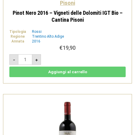
Pisoni
Pinot Nero 2016 – Vigneti delle Dolomiti IGT Bio –
Cantina Pisoni
Tipologia
Rossi
Regione
Trentino Alto Adige
Annata
2016
€
19,90
Pinot
-
+
Nero
2016
-
Vigneti
Aggiungi al carrello
delle
Dolomiti
IGT
Bio
-
Cantina
Pisoni
quantità