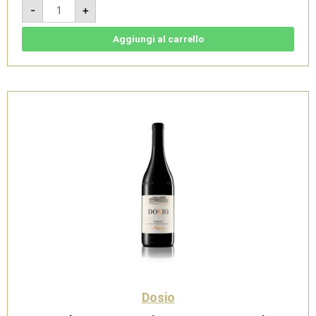
Barolo
-
+
DOCG
Fossati
Riserva
2015
Aggiungi al carrello
-
Dosio
quantità
Dosio