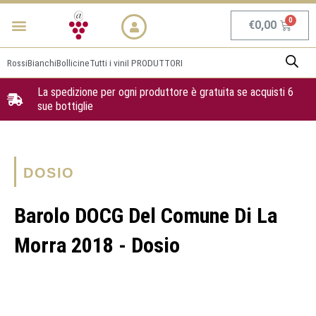
Vai
Menu
NEWS & PROMO
al
Carrel
€
0,00
contenuto
Rossi
Bianchi
Bollicine
Tutti i vini
I PRODUTTORI
La spedizione per ogni produttore è gratuita se acquisti 6
sue bottiglie
DOSIO
Barolo DOCG Del Comune Di La
Morra 2018 - Dosio