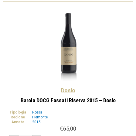
-
Dosio
quantità
Dosio
Barolo DOCG Fossati Riserva 2015 – Dosio
Tipologia
Rossi
Regione
Piemonte
Annata
2015
€
65,00