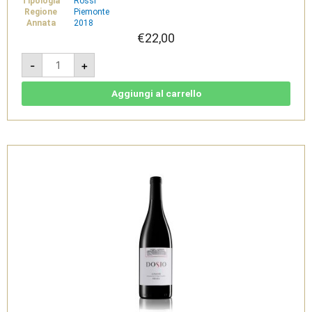
Tipologia
Rossi
Regione
Piemonte
Annata
2018
€
22,00
Barilà
-
+
Langhe
Nebbiolo
DOC
2018
Aggiungi al carrello
-
Dosio
quantità