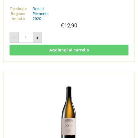
Tipologia
Rosati
Regione
Piemonte
Annata
2020
€
12,90
Per
-
+
Tì
Rosato
2020
-
Aggiungi al carrello
Dosio
quantità