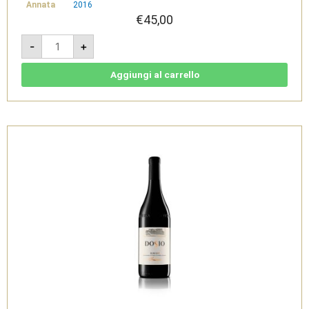
Annata
2016
€
45,00
Barolo
-
+
DOCG
Serradenari
2018
-
Aggiungi al carrello
Dosio
quantità