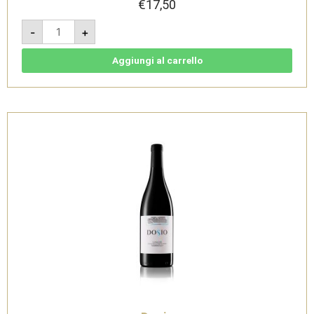
€
17,50
Barbera
-
+
d'Alba
DOC
Superiore
2019
Aggiungi al carrello
-
Dosio
quantità