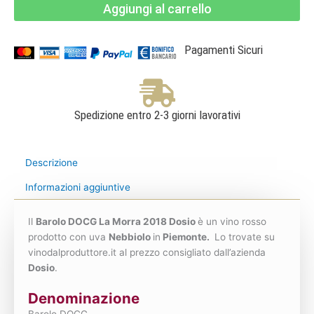
Aggiungi al carrello
di
La
Morra
2018
-
Pagamenti Sicuri
Dosio
quantità
Spedizione entro 2-3 giorni lavorativi
Descrizione
Informazioni aggiuntive
Il
Barolo DOCG La Morra 2018 Dosio
è un vino rosso
prodotto con uva
Nebbiolo
in
Piemonte.
Lo trovate su
vinodalproduttore.it al prezzo consigliato dall’azienda
Dosio
.
Denominazione