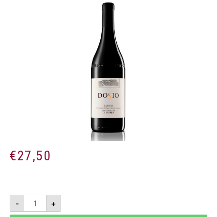
€
27,50
Barolo
-
+
DOCG
del
Comune