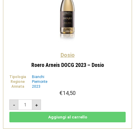
Dosio
Roero Arneis DOCG 2023 – Dosio
Tipologia
Bianchi
Regione
Piemonte
Annata
2023
€
14,50
Roero
-
+
Arneis
DOCG
2023
-
Aggiungi al carrello
Dosio
quantità