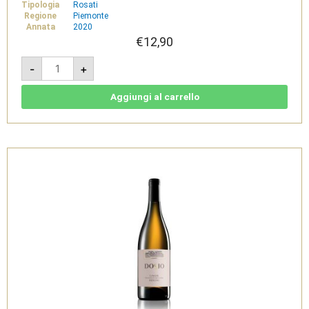
Tipologia
Rosati
Regione
Piemonte
Annata
2020
€
12,90
Per
-
+
Tì
Rosato
2020
-
Aggiungi al carrello
Dosio
quantità