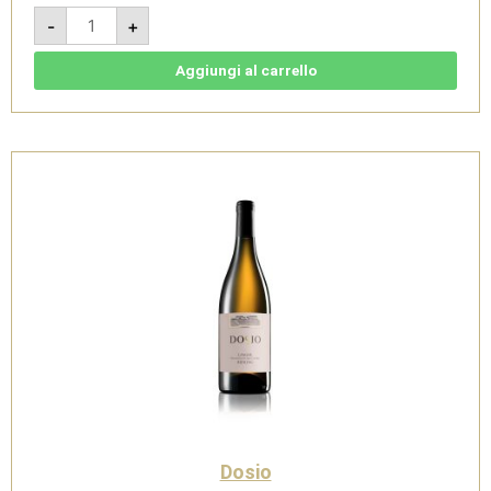
Barbera
-
+
d'Alba
DOC
Superiore
2019
Aggiungi al carrello
-
Dosio
quantità
Dosio