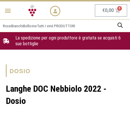
Vai
Menu
NEWS & PROMO
al
Carrel
€
0,00
contenuto
Rossi
Bianchi
Bollicine
Tutti i vini
I PRODUTTORI
La spedizione per ogni produttore è gratuita se acquisti 6
sue bottiglie
DOSIO
Langhe DOC Nebbiolo 2022 -
Dosio