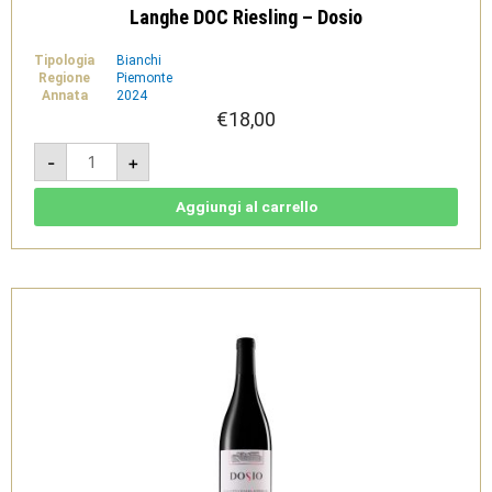
Langhe DOC Riesling – Dosio
Tipologia
Bianchi
Regione
Piemonte
Annata
2024
€
18,00
Langhe
-
+
DOC
Riesling
-
Dosio
Aggiungi al carrello
quantità