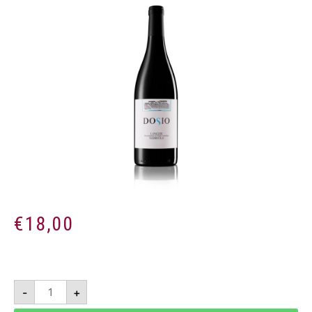
€
18,00
Langhe
-
+
DOC
Nebbiolo
2022