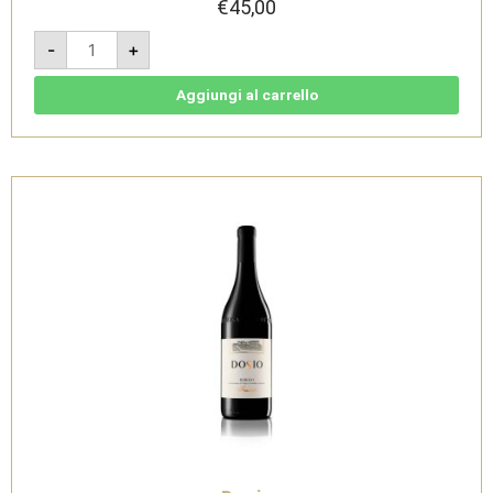
€
45,00
Barolo
-
+
DOCG
Serradenari
2018
-
Aggiungi al carrello
Dosio
quantità