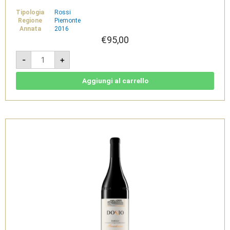
Tipologia
Rossi
Regione
Piemonte
Annata
2016
€
95,00
Barolo
-
+
DOCG
Fossati
2016
magnum
Aggiungi al carrello
-
Dosio
quantità