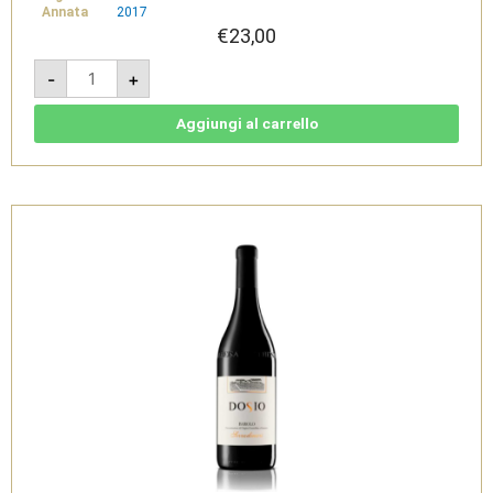
Annata
2017
€
23,00
Langhe
-
+
DOC
Freisa
2017
-
Aggiungi al carrello
Dosio
quantità