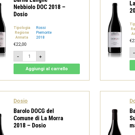
L
Nebbiolo DOC 2018 –
20
Dosio
Ti
Tipologia
Rossi
Re
Regione
Piemonte
A
Annata
2018
€
2
€
22,00
Barilà
-
+
Langhe
Nebbiolo
DOC
Aggiungi al carrello
2018
-
Dosio
quantità
Dosio
D
Barolo DOCG del
Ba
Comune di La Morra
Su
2018 – Dosio
ma