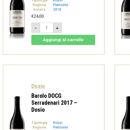
Tipologia
Rossi
Regione
Piemonte
Annata
2018
€
24,00
Barbaresco
-
+
DOCG
2018
-
Aggiungi al carrello
Dosio
quantità
Dosio
Barolo DOCG
Serradenari 2017 –
Dosio
Tipologia
Rossi
Regione
Piemonte