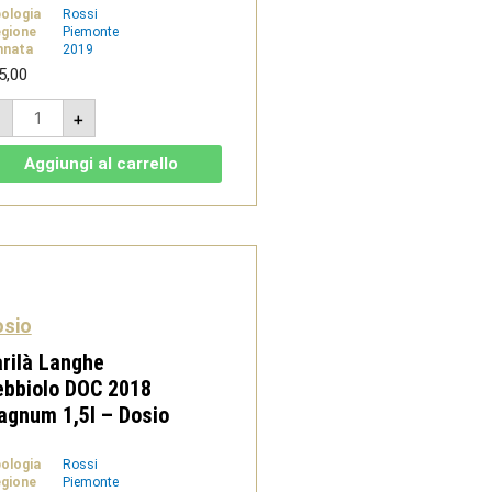
pologia
Rossi
gione
Piemonte
nnata
2019
5,00
Barbera
-
+
d'Alba
DOC
Superiore
Aggiungi al carrello
2019
magnum
1,5l
-
Dosio
quantità
osio
rilà Langhe
ebbiolo DOC 2018
gnum 1,5l – Dosio
pologia
Rossi
gione
Piemonte