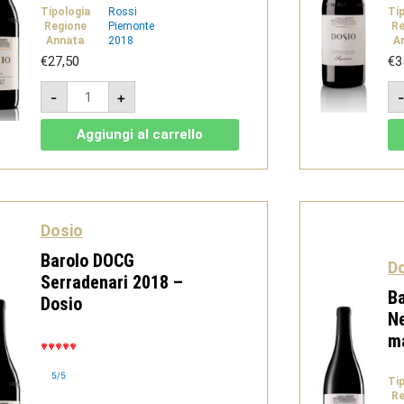
Tipologia
Rossi
Ti
Regione
Piemonte
Re
Annata
2018
A
€
27,50
€
3
Barolo
-
+
DOCG
del
Comune
Aggiungi al carrello
di
La
Morra
2018
-
Dosio
quantità
Dosio
Barolo DOCG
D
Serradenari 2018 –
Ba
Dosio
N
ma
5/5
Ti
Re