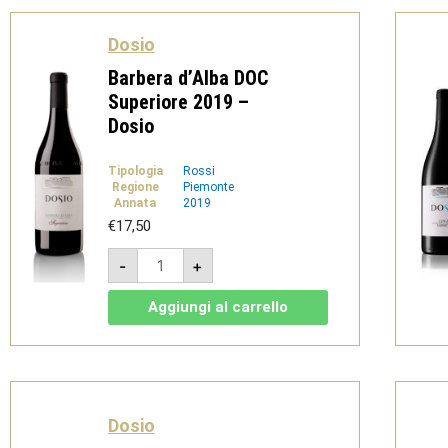
Dosio
Barbera d’Alba DOC
Superiore 2019 –
Dosio
Tipologia
Rossi
Regione
Piemonte
Annata
2019
€
17,50
Barbera
-
+
d'Alba
DOC
Superiore
Aggiungi al carrello
2019
-
Dosio
quantità
Dosio