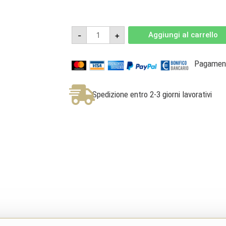
Barolo
-
+
Aggiungi al carrello
DOCG
Fossati
2017
-
Pagamenti
Dosio
quantità
Spedizione entro 2-3 giorni lavorativi