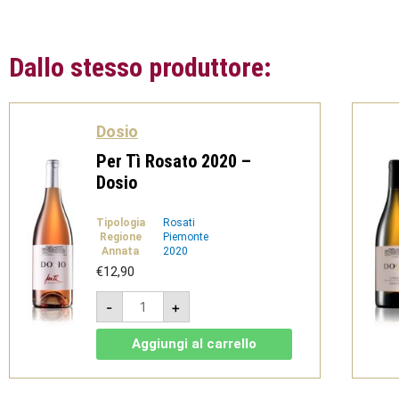
Dallo stesso produttore:
Dosio
Per Tì Rosato 2020 –
Dosio
Tipologia
Rosati
Regione
Piemonte
Annata
2020
€
12,90
Per
-
+
Tì
Rosato
2020
Aggiungi al carrello
-
Dosio
quantità