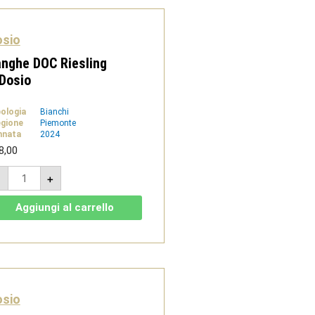
osio
nghe DOC Riesling
Dosio
pologia
Bianchi
gione
Piemonte
nnata
2024
8,00
Langhe
-
+
DOC
Riesling
-
Aggiungi al carrello
Dosio
quantità
osio