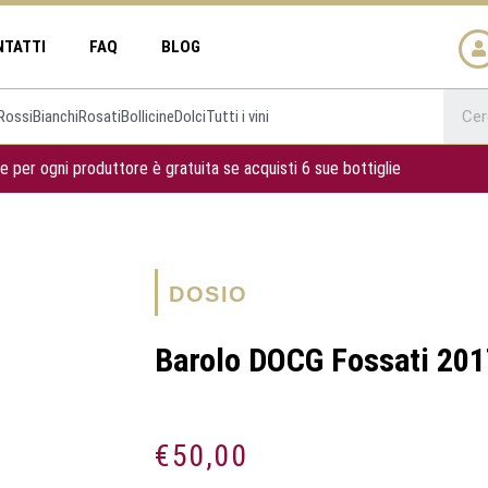
NTATTI
FAQ
BLOG
Rossi
Bianchi
Rosati
Bollicine
Dolci
Tutti i vini
e per ogni produttore è gratuita se acquisti 6 sue bottiglie
DOSIO
Barolo DOCG Fossati 201
€
50,00