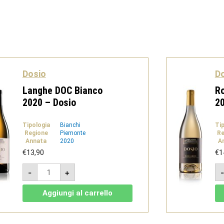
Dosio
D
Langhe DOC Bianco
R
2020 – Dosio
20
Tipologia
Bianchi
Ti
Regione
Piemonte
Re
Annata
2020
A
€
13,90
€
1
Langhe
-
+
DOC
Bianco
2020
Aggiungi al carrello
-
Dosio
quantità