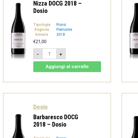
Nizza DOCG 2018 –
Dosio
Tipologia
Rossi
Regione
Piemonte
Annata
2018
€
21,00
Nizza
-
+
DOCG
2018
-
Aggiungi al carrello
Dosio
quantità
Dosio
Barbaresco DOCG
2018 – Dosio