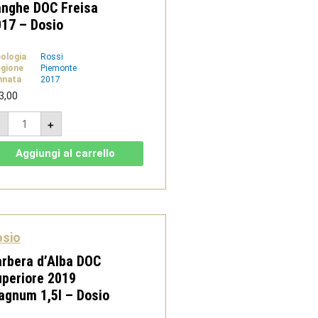
anghe DOC Freisa
17 – Dosio
pologia
Rossi
gione
Piemonte
nnata
2017
3,00
Langhe
-
+
DOC
Freisa
2017
Aggiungi al carrello
-
Dosio
quantità
osio
rbera d’Alba DOC
periore 2019
gnum 1,5l – Dosio