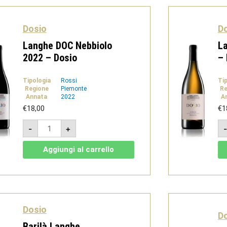
Dosio
D
Langhe DOC Nebbiolo
La
2022 – Dosio
– 
Tipologia
Rossi
Ti
Regione
Piemonte
Re
Annata
2022
A
€
18,00
€
1
Langhe
-
+
DOC
Nebbiolo
2022
Aggiungi al carrello
-
Dosio
quantità
Dosio
D
Barilà Langhe