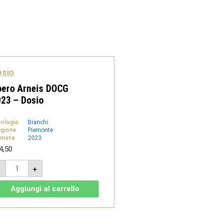
osio
oero Arneis DOCG
23 – Dosio
pologia
Bianchi
gione
Piemonte
nnata
2023
4,50
Roero
-
+
Arneis
DOCG
2023
Aggiungi al carrello
-
Dosio
quantità