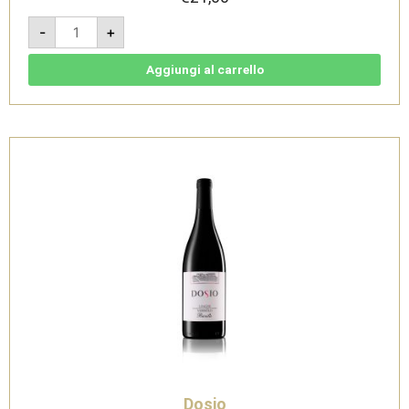
Nizza
-
+
DOCG
2018
-
Dosio
Aggiungi al carrello
quantità
Dosio