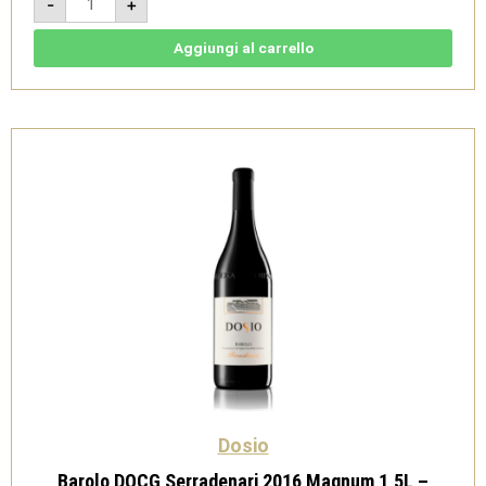
-
+
DOCG
Fossati
2016
magnum
Aggiungi al carrello
-
Dosio
quantità
Dosio
Barolo DOCG Serradenari 2016 Magnum 1,5L –