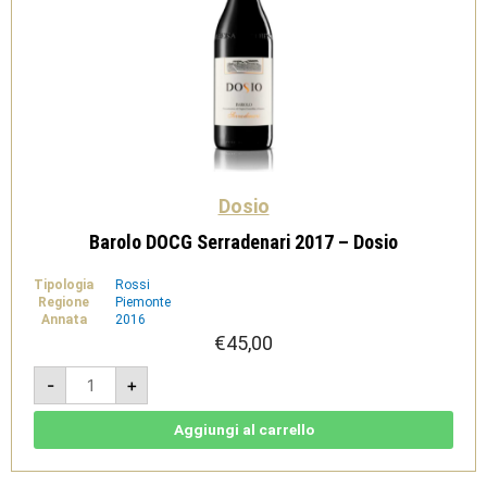
Dosio
Barolo DOCG Serradenari 2017 – Dosio
Tipologia
Rossi
Regione
Piemonte
Annata
2016
€
45,00
Barolo
-
+
DOCG
Serradenari
2017
-
Aggiungi al carrello
Dosio
quantità