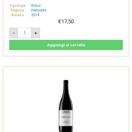
Tipologia
Rossi
Regione
Piemonte
Annata
2019
€
17,50
Barbera
-
+
d'Alba
DOC
Superiore
2019
Aggiungi al carrello
-
Dosio
quantità