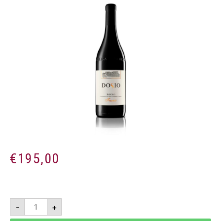
€
195,00
Barolo
-
+
DOCG
Fossati
2017