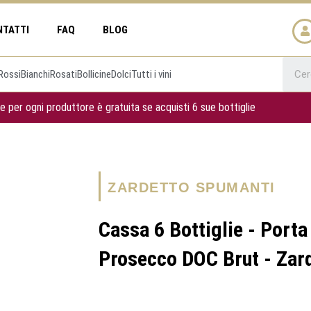
NTATTI
FAQ
BLOG
Rossi
Bianchi
Rosati
Bollicine
Dolci
Tutti i vini
e per ogni produttore è gratuita se acquisti 6 sue bottiglie
ZARDETTO SPUMANTI
Cassa 6 Bottiglie - Port
Prosecco DOC Brut - Zar