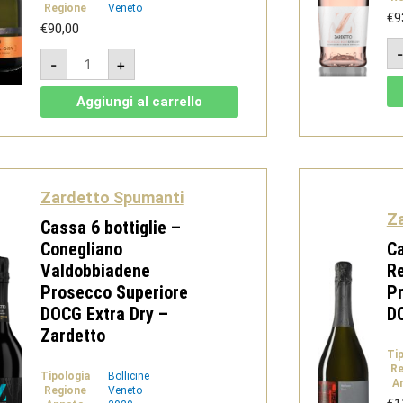
Regione
Veneto
€
9
€
90,00
Cassa
-
+
6
bottiglie
-
Aggiungi al carrello
Porta
Monticano
Prosecco
DOC
Extra
Dry
-
Zardetto Spumanti
Zardetto
quantità
Z
Cassa 6 bottiglie –
Conegliano
Ca
Valdobbiadene
Re
Prosecco Superiore
Pr
DOCG Extra Dry –
D
Zardetto
Ti
Re
Tipologia
Bollicine
A
Regione
Veneto