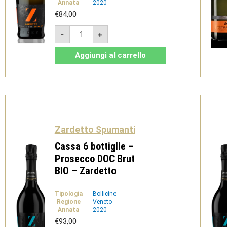
Annata
2020
€
84,00
Cassa
-
+
6
bottiglie
-
Aggiungi al carrello
Prosecco
DOC
Extra
Dry
-
Zardetto
quantità
Zardetto Spumanti
Cassa 6 bottiglie –
Prosecco DOC Brut
BIO – Zardetto
Tipologia
Bollicine
Regione
Veneto
Annata
2020
€
93,00