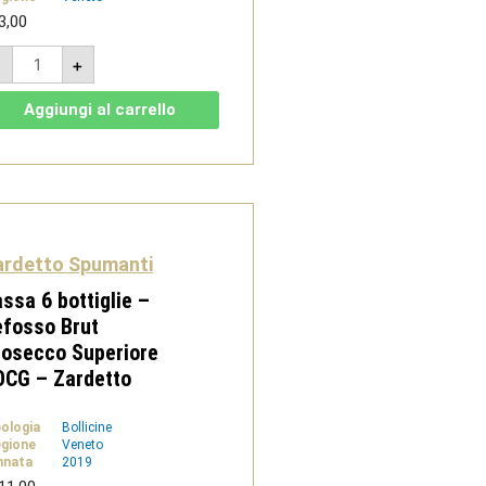
3,00
Cassa
-
+
6
bottiglie
-
Aggiungi al carrello
Prosecco
DOC
Rosato
Extra
Dry
-
Zardetto
quantità
ardetto Spumanti
ssa 6 bottiglie –
fosso Brut
osecco Superiore
OCG – Zardetto
pologia
Bollicine
gione
Veneto
nnata
2019