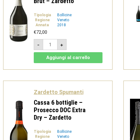
Brut – Zardetto
Tipologia
Bollicine
Regione
Veneto
Annata
2018
€
72,00
Cassa
-
+
6
bottiglie
-
Aggiungi al carrello
Porta
Monticano
Spumante
Bianco
Brut
-
Zardetto
Zardetto Spumanti
quantità
Cassa 6 bottiglie –
Prosecco DOC Extra
Dry – Zardetto
Tipologia
Bollicine
Regione
Veneto