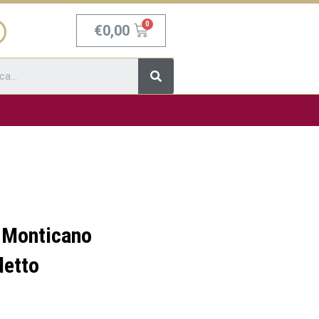
Carrello
€
0,00
Cerca
a Monticano
detto