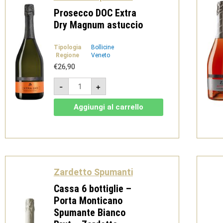
Prosecco DOC Extra
Dry Magnum astuccio
Tipologia
Bollicine
Regione
Veneto
€
26,90
Prosecco
-
+
DOC
Extra
Dry
Aggiungi al carrello
Magnum
astuccio
quantità
Zardetto Spumanti
Cassa 6 bottiglie –
Porta Monticano
Spumante Bianco