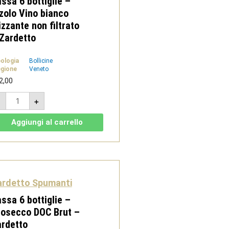
ssa 6 bottiglie –
zolo Vino bianco
izzante non filtrato
Zardetto
pologia
Bollicine
gione
Veneto
2,00
Cassa
-
+
6
bottiglie
-
Aggiungi al carrello
Rizolo
Vino
bianco
frizzante
non
filtrato
-
Zardetto
ardetto Spumanti
quantità
ssa 6 bottiglie –
rosecco DOC Brut –
rdetto