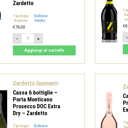
Zardetto
Ti
Re
Tipologia
Bollicine
A
Regione
Veneto
€
8
€
78,00
Cassa
-
+
6
bottiglie
-
Aggiungi al carrello
Prosecco
DOC
Vino
Frizzante
Bianco
-
Zardetto
quantità
Zardetto Spumanti
Z
Cassa 6 bottiglie –
Ca
Porta Monticano
P
Prosecco DOC Extra
Ex
Dry – Zardetto
Ti
Tipologia
Bollicine
Re