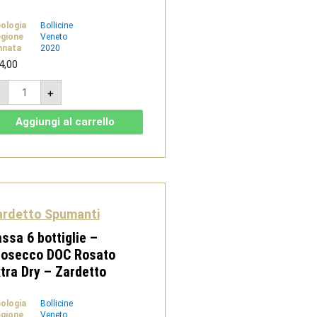
pologia
Bollicine
gione
Veneto
nnata
2020
4,00
Cassa
-
+
6
bottiglie
-
Aggiungi al carrello
Prosecco
DOC
Brut
-
Zardetto
quantità
ardetto Spumanti
ssa 6 bottiglie –
rosecco DOC Rosato
tra Dry – Zardetto
pologia
Bollicine
gione
Veneto