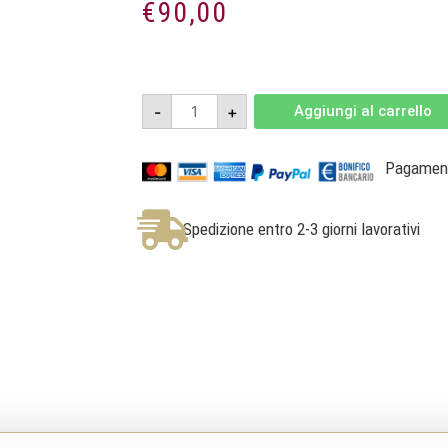
€
90,00
Cassa
-
+
Aggiungi al carrello
6
bottiglie
-
Porta
Pagamenti
Monticano
Prosecco
DOC
Brut
Spedizione entro 2-3 giorni lavorativi
-
Zardetto
quantità