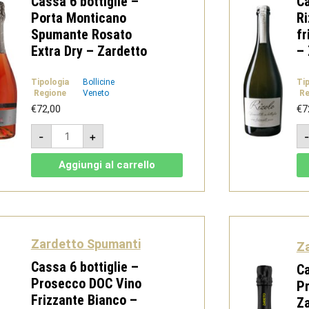
Cassa 6 bottiglie –
Ca
Porta Monticano
Ri
Spumante Rosato
fr
Extra Dry – Zardetto
– 
Tipologia
Bollicine
Ti
Regione
Veneto
Re
€
72,00
€
7
Cassa
-
+
6
bottiglie
-
Aggiungi al carrello
Porta
Monticano
Spumante
Rosato
Extra
Dry
-
Zardetto
Zardetto Spumanti
Z
quantità
Cassa 6 bottiglie –
Ca
Prosecco DOC Vino
P
Frizzante Bianco –
Za