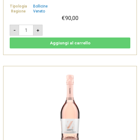
Tipologia
Bollicine
Regione
Veneto
€
90,00
Cassa
-
+
6
bottiglie
-
Porta
Aggiungi al carrello
Monticano
Prosecco
DOC
Extra
Dry
-
Zardetto
quantità