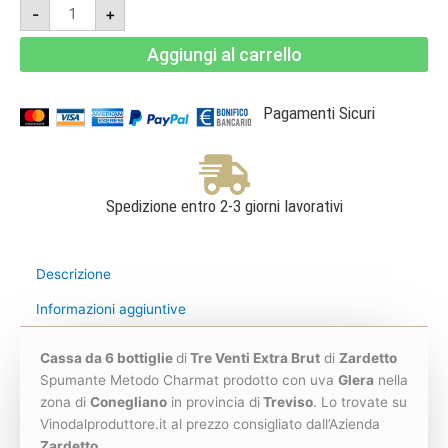
Cassa
-
+
6
bottiglie
-
Aggiungi al carrello
Tre
Venti
Prosecco
Superiore
DOCG
Pagamenti Sicuri
Extra
Brut
-
Zardetto
quantità
Spedizione entro 2-3 giorni lavorativi
Descrizione
Informazioni aggiuntive
Cassa da 6 bottiglie
di
Tre Venti Extra Brut
di
Zardetto
Spumante Metodo Charmat prodotto con uva
Glera
nella
zona di
Conegliano
in provincia di
Treviso
. Lo trovate su
Vinodalproduttore.it al prezzo consigliato dall’Azienda
Zardetto
.