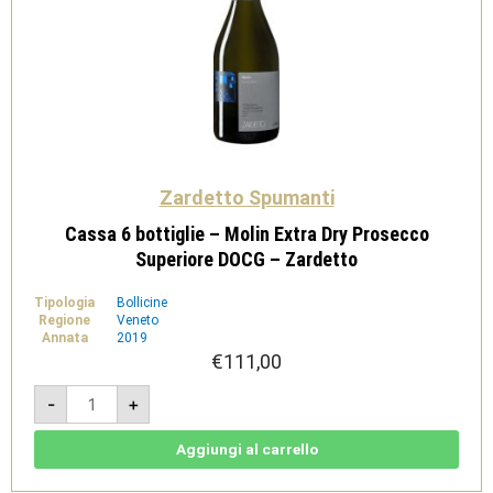
Zardetto Spumanti
Cassa 6 bottiglie – Molin Extra Dry Prosecco
Superiore DOCG – Zardetto
Tipologia
Bollicine
Regione
Veneto
Annata
2019
€
111,00
Cassa
-
+
6
bottiglie
-
Molin
Aggiungi al carrello
Extra
Dry
Prosecco