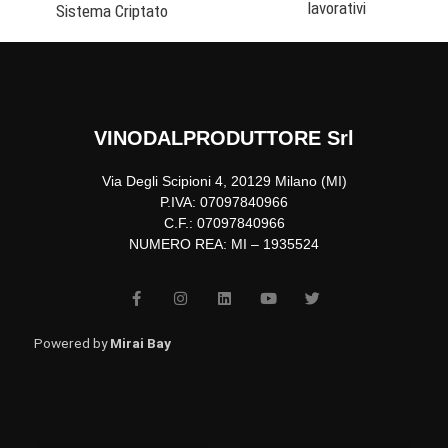
lavorativi
Sistema Criptato
VINODALPRODUTTORE Srl
Via Degli Scipioni 4, 20129 Milano (MI)
P.IVA: 07097840966
C.F.: 07097840966
NUMERO REA: MI – 1935524
F
I
L
Y
T
a
n
i
o
w
c
s
n
u
i
e
t
k
t
t
b
a
e
u
t
Powered by
Mirai Bay
o
g
d
b
e
o
r
i
e
r
k
a
n
-
m
f