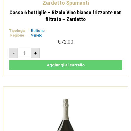
Zardetto Spumanti
Cassa 6 bottiglie – Rizolo Vino bianco frizzante non
filtrato – Zardetto
Tipologia
Bollicine
Regione
Veneto
€
72,00
Cassa
-
+
6
bottiglie
-
Rizolo
Aggiungi al carrello
Vino
bianco
frizzante
non
filtrato
-
Zardetto
quantità