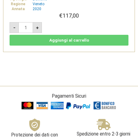
Regione
Veneto
Annata
2020
€
117,00
Cassa
-
+
6
bottiglie
-
Long
Aggiungi al carrello
Charmat
Conegliano
Valdobbiadene
Prosecco
Superiore
DOCG
Brut
-
Zardetto
quantità
Pagamenti Sicuri
Spedizione entro 2-3 giorni
Protezione dei dati con