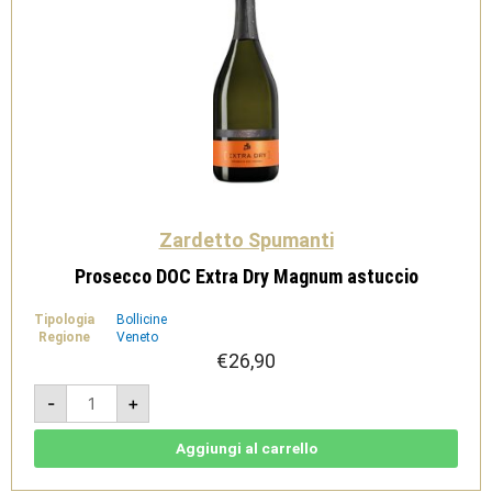
Zardetto Spumanti
Prosecco DOC Extra Dry Magnum astuccio
Tipologia
Bollicine
Regione
Veneto
€
26,90
Prosecco
-
+
DOC
Extra
Dry
Magnum
Aggiungi al carrello
astuccio
quantità