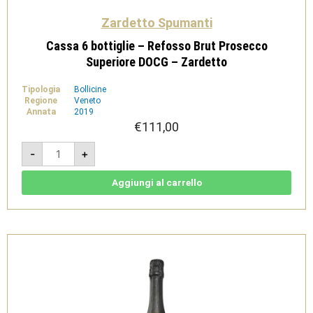
Zardetto Spumanti
Cassa 6 bottiglie – Refosso Brut Prosecco
Superiore DOCG – Zardetto
Tipologia
Bollicine
Regione
Veneto
Annata
2019
€
111,00
Cassa
-
+
6
bottiglie
-
Refosso
Aggiungi al carrello
Brut
Prosecco
Superiore
DOCG
-
Zardetto
quantità