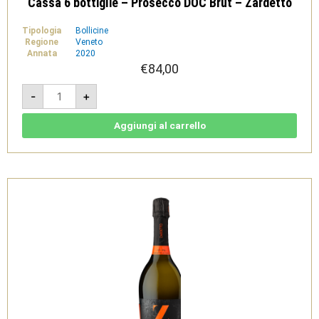
Cassa 6 bottiglie – Prosecco DOC Brut – Zardetto
Tipologia
Bollicine
Regione
Veneto
Annata
2020
€
84,00
Cassa
-
+
6
bottiglie
-
Prosecco
Aggiungi al carrello
DOC
Brut
-
Zardetto
quantità