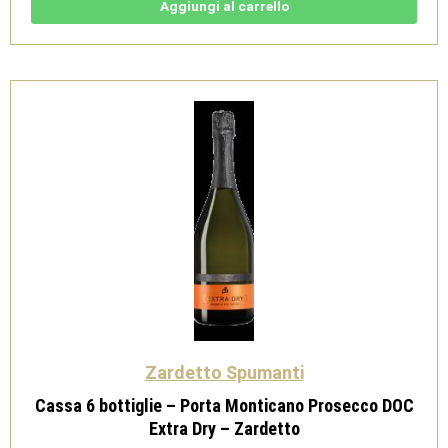
Porta
Aggiungi al carrello
Monticano
Prosecco
DOC
Brut
-
Zardetto
quantità
Zardetto Spumanti
Cassa 6 bottiglie – Porta Monticano Prosecco DOC
Extra Dry – Zardetto