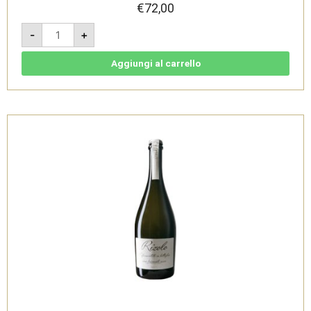
€
72,00
Cassa
-
+
6
bottiglie
-
Porta
Aggiungi al carrello
Monticano
Spumante
Rosato
Extra
Dry
-
Zardetto
quantità