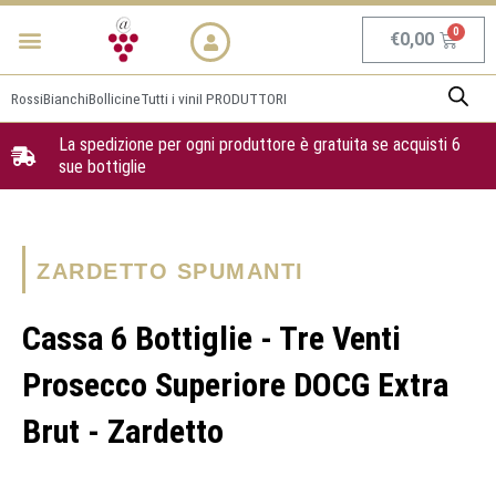
Vai
Menu
NEWS & PROMO
al
Carrel
€
0,00
contenuto
Rossi
Bianchi
Bollicine
Tutti i vini
I PRODUTTORI
La spedizione per ogni produttore è gratuita se acquisti 6
sue bottiglie
ZARDETTO SPUMANTI
Cassa 6 Bottiglie - Tre Venti
Prosecco Superiore DOCG Extra
Brut - Zardetto