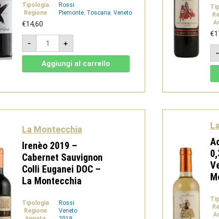
Tipologia
Rossi
Ti
Regione
Piemonte
,
Toscana
,
Veneto
Re
A
€
14,60
€
1
Treperuno
-
+
-
Rosso
da
Aggiungi al carrello
Tavola
-
La
Montecchia
quantità
L
La Montecchia
Ac
Irenèo 2019 –
0,
Cabernet Sauvignon
Ve
Colli Euganei DOC –
M
La Montecchia
Ti
Tipologia
Rossi
Re
Regione
Veneto
A
Annata
2019