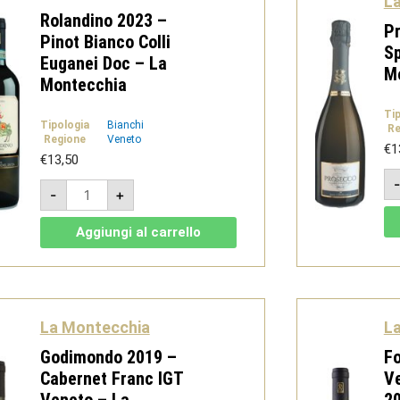
L
Rolandino 2023 –
P
Pinot Bianco Colli
Sp
Euganei Doc – La
M
Montecchia
Ti
Tipologia
Bianchi
Re
Regione
Veneto
€
1
€
13,50
Rolandino
-
+
2023
-
Pinot
Aggiungi al carrello
Bianco
Colli
Euganei
Doc
-
La
Montecchia
La Montecchia
L
quantità
Godimondo 2019 –
F
Cabernet Franc IGT
V
Veneto – La
20