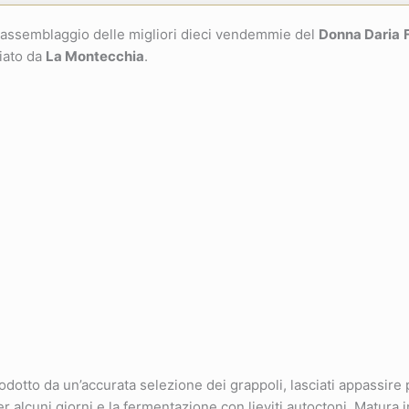
 assemblaggio delle migliori dieci vendemmie del
Donna Daria
liato da
La Montecchia
.
dotto da un’accurata selezione dei grappoli, lasciati appassire 
alcuni giorni e la fermentazione con lieviti autoctoni. Matura in 