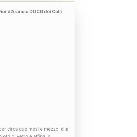
Fior d’Arancio DOCG dei Colli
per circa due mesi e mezzo; alla
otri di vetro e affina in