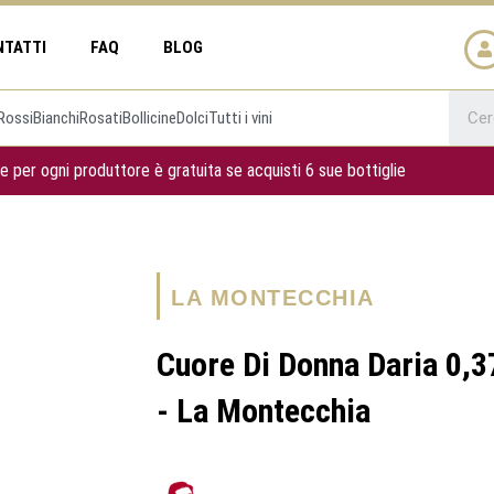
NTATTI
FAQ
BLOG
Rossi
Bianchi
Rosati
Bollicine
Dolci
Tutti i vini
e per ogni produttore è gratuita se acquisti 6 sue bottiglie
LA MONTECCHIA
Cuore Di Donna Daria 0,3
- La Montecchia