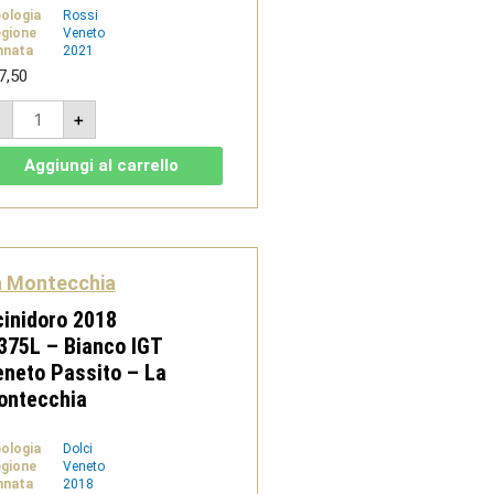
pologia
Rossi
gione
Veneto
nnata
2021
7,50
Progetto
-
+
Recupero
2021
-
Aggiungi al carrello
Carmenère
IGT
Veneto
-
La
Montecchia
quantità
a Montecchia
inidoro 2018
375L – Bianco IGT
neto Passito – La
ontecchia
pologia
Dolci
gione
Veneto
nnata
2018