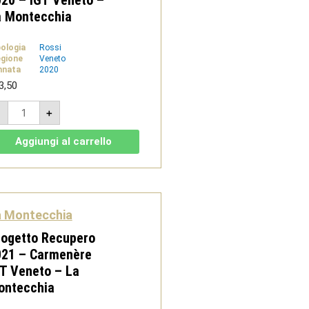
a Montecchia
pologia
Rossi
gione
Veneto
nnata
2020
3,50
Forzatè
-
+
Raboso
Vendemmia
Tardiva
Aggiungi al carrello
2020
-
IGT
Veneto
-
La
Montecchia
a Montecchia
quantità
rogetto Recupero
021 – Carmenère
T Veneto – La
ontecchia