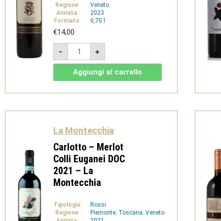
Regione
Veneto
Annata
2023
Formato
0,75 l
€
14,00
Ca'
-
+
Emo
-
Rosso
Aggiungi al carrello
IGT
delle
Venezie
-
La
Montecchia
quantità
La Montecchia
Carlotto – Merlot
Colli Euganei DOC
2021 – La
Montecchia
Tipologia
Rossi
Regione
Piemonte
,
Toscana
,
Veneto
Annata
2021