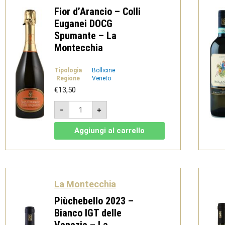
Fior d’Arancio – Colli
Euganei DOCG
Spumante – La
Montecchia
Tipologia
Bollicine
Regione
Veneto
€
13,50
Fior
-
+
d'Arancio
-
Colli
Aggiungi al carrello
Euganei
DOCG
Spumante
-
La
Montecchia
quantità
La Montecchia
Piùchebello 2023 –
Bianco IGT delle
Venezie – La