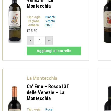
Montecchia
Tipologia
Bianchi
Regione
Veneto
Annata
2023
€
13,50
Piùchebello
-
+
2023
-
Bianco
Aggiungi al carrello
IGT
delle
Venezie
-
La
Montecchia
quantità
La Montecchia
Ca’ Emo – Rosso IGT
delle Venezie – La
Montecchia
Tipologia
Rossi