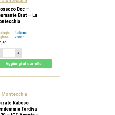
a Montecchia
rosecco Doc –
umante Brut – La
ontecchia
pologia
Bollicine
gione
Veneto
3,50
Prosecco
-
+
Doc
-
Spumante
Aggiungi al carrello
Brut
-
La
Montecchia
quantità
a Montecchia
orzatè Raboso
endemmia Tardiva
20 – IGT Veneto –