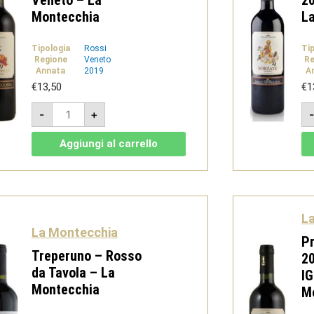
Montecchia
L
Tipologia
Rossi
Ti
Regione
Veneto
Re
Annata
2019
A
€
13,50
€
1
Godimondo
-
+
2019
-
Cabernet
Aggiungi al carrello
Franc
IGT
Veneto
-
La
Montecchia
quantità
L
La Montecchia
P
Treperuno – Rosso
2
da Tavola – La
IG
Montecchia
M