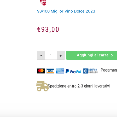
98/100 Miglior Vino Dolce 2023
€
93,00
Cuore
-
+
Aggiungi al carrello
di
Donna
Daria
0,375L
Pagamenti
-
Vino
Bianco
-
Spedizione entro 2-3 giorni lavorativi
La
Montecchia
quantità