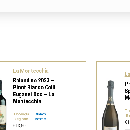
La Montecchia
L
Rolandino 2023 –
P
Pinot Bianco Colli
Sp
Euganei Doc – La
M
Montecchia
Ti
Tipologia
Bianchi
Re
Regione
Veneto
€
1
€
13,50