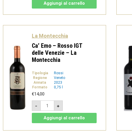
Bianco
Aggiungi al carrello
IGT
delle
Venezie
-
La
Montecchia
quantità
La Montecchia
Ca’ Emo – Rosso IGT
delle Venezie – La
Montecchia
Tipologia
Rossi
Regione
Veneto
Annata
2023
Formato
0,75 l
€
14,00
Ca'
-
+
Emo
-
Rosso
Aggiungi al carrello
IGT
delle
Venezie