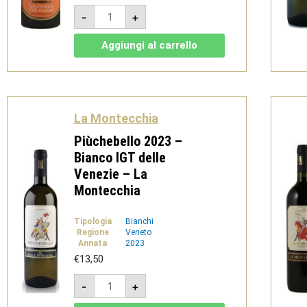
Fior
-
+
d'Arancio
-
Colli
Aggiungi al carrello
Euganei
DOCG
Spumante
-
La
Montecchia
quantità
La Montecchia
Piùchebello 2023 –
Bianco IGT delle
Venezie – La
Montecchia
Tipologia
Bianchi
Regione
Veneto
Annata
2023
€
13,50
Piùchebello
-
+
2023
-