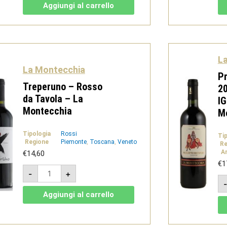
Cabernet
Aggiungi al carrello
Franc
IGT
Veneto
-
La
Montecchia
quantità
L
La Montecchia
P
Treperuno – Rosso
2
da Tavola – La
IG
Montecchia
M
Tipologia
Rossi
Ti
Regione
Piemonte
,
Toscana
,
Veneto
Re
A
€
14,60
€
1
Treperuno
-
+
-
Rosso
da
Aggiungi al carrello
Tavola
-
La
Montecchia