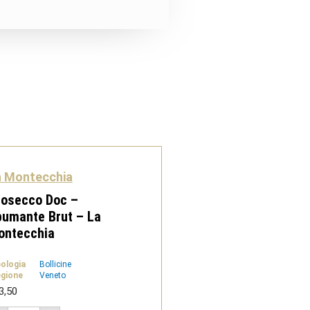
a Montecchia
rosecco Doc –
umante Brut – La
ontecchia
pologia
Bollicine
gione
Veneto
3,50