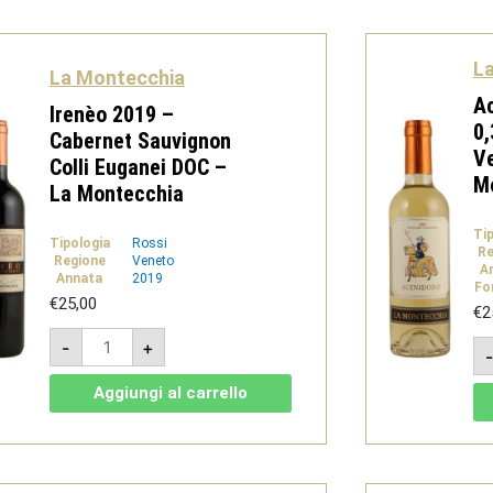
quantità
L
La Montecchia
Ac
Irenèo 2019 –
0,
Cabernet Sauvignon
Ve
Colli Euganei DOC –
M
La Montecchia
Ti
Tipologia
Rossi
Re
Regione
Veneto
A
Annata
2019
Fo
€
25,00
€
2
Irenèo
-
+
2019
-
Cabernet
Aggiungi al carrello
Sauvignon
Colli
Euganei
DOC
-
La