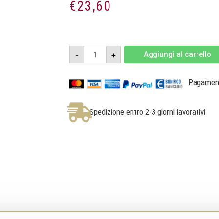
€
23,60
Irenèo
-
+
Aggiungi al carrello
2019
-
Cabernet
Sauvignon
Pagamenti
Colli
Euganei
DOC
-
Spedizione entro 2-3 giorni lavorativi
La
Montecchia
quantità