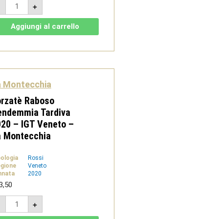
Prosecco
-
+
Doc
-
Spumante
Aggiungi al carrello
Brut
-
La
Montecchia
quantità
a Montecchia
orzatè Raboso
endemmia Tardiva
20 – IGT Veneto –
a Montecchia
pologia
Rossi
gione
Veneto
nnata
2020
3,50
Forzatè
-
+
Raboso
Vendemmia