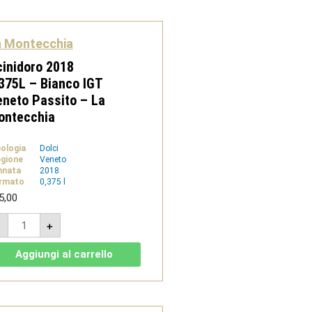
-
La
Montecchia
quantità
a Montecchia
inidoro 2018
375L – Bianco IGT
neto Passito – La
ontecchia
pologia
Dolci
gione
Veneto
nnata
2018
rmato
0,375 l
5,00
Acinidoro
-
+
2018
0,375L
-
Aggiungi al carrello
Bianco
IGT
Veneto
Passito
-
La