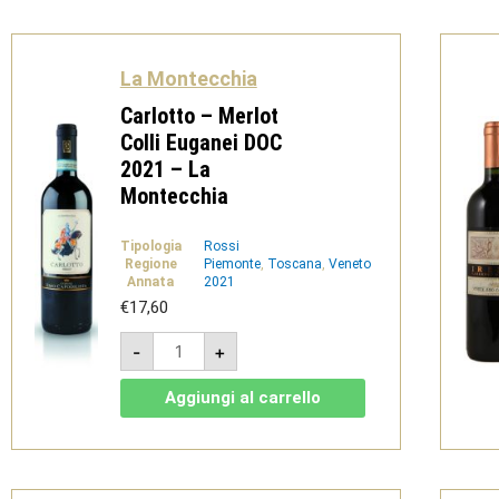
-
La
Montecchia
quantità
La Montecchia
Carlotto – Merlot
Colli Euganei DOC
2021 – La
Montecchia
Tipologia
Rossi
Regione
Piemonte
,
Toscana
,
Veneto
Annata
2021
€
17,60
Carlotto
-
+
-
Merlot
Colli
Aggiungi al carrello
Euganei
DOC
2021
-
La
Montecchia