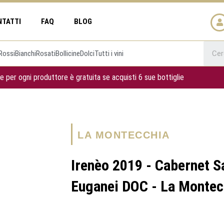
NTATTI
FAQ
BLOG
Rossi
Bianchi
Rosati
Bollicine
Dolci
Tutti i vini
e per ogni produttore è gratuita se acquisti 6 sue bottiglie
LA MONTECCHIA
Irenèo 2019 - Cabernet S
Euganei DOC - La Montec