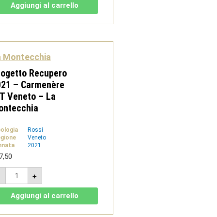
Tardiva
Aggiungi al carrello
2020
-
IGT
Veneto
-
La
Montecchia
a Montecchia
quantità
rogetto Recupero
021 – Carmenère
T Veneto – La
ontecchia
pologia
Rossi
gione
Veneto
nnata
2021
7,50
Progetto
-
+
Recupero
2021
-
Aggiungi al carrello
Carmenère
IGT
Veneto