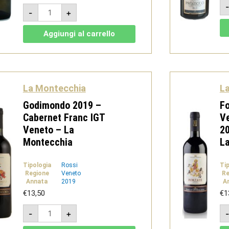
Rolandino
-
+
2023
-
Pinot
Aggiungi al carrello
Bianco
Colli
Euganei
Doc
-
La
Montecchia
La Montecchia
L
quantità
Godimondo 2019 –
F
Cabernet Franc IGT
V
Veneto – La
20
Montecchia
L
Tipologia
Rossi
Ti
Regione
Veneto
Re
Annata
2019
A
€
13,50
€
1
Godimondo
-
+
2019
-