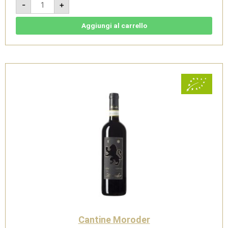
-
+
2021
-
Rosso
Conero
Aggiungi al carrello
DOCG
-
Cantine
Moroder
quantità
Cantine Moroder