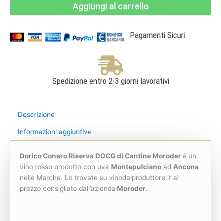
Aggiungi al carrello
Riserva
DOCG
-
Cantine
Moroder
Pagamenti Sicuri
quantità
Spedizione entro 2-3 giorni lavorativi
Descrizione
Informazioni aggiuntive
Dorico Conero Riserva DOCG di Cantine Moroder
è un
vino rosso prodotto con uva
Montepulciano
ad
Ancona
nelle Marche. Lo trovate su vinodalproduttore.it al
prezzo consigliato dall’azienda
Moroder
.