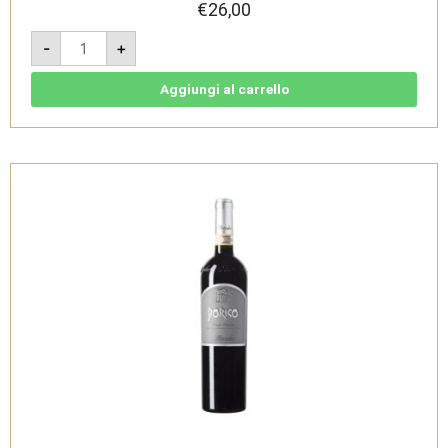
€
26,00
Extra
-
+
Dry
2024
-
Spumante
Aggiungi al carrello
Magnum
1,5l
-
Cantine
Moroder
quantità