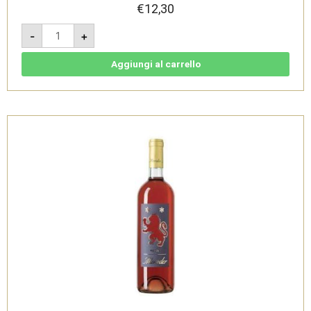
€
12,30
Aiòn
-
+
2024-
Rosso
Conero
doc
Aggiungi al carrello
-
Cantine
Moroder
quantità