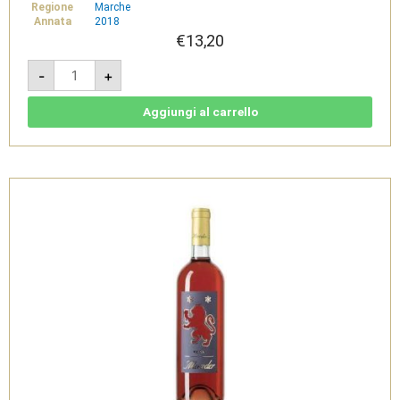
Regione
Marche
Annata
2018
€
13,20
Rosso
-
+
Conero
doc
Bio
2018
Aggiungi al carrello
-
Cantine
Moroder
quantità