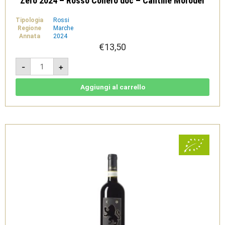
Zero 2024 – Rosso Conero doc – Cantine Moroder
Tipologia
Rossi
Regione
Marche
Annata
2024
€
13,50
Zero
-
+
2024
-
Rosso
Conero
Aggiungi al carrello
doc
-
Cantine
Moroder
quantità