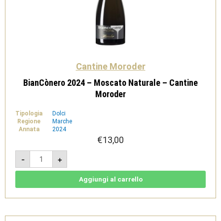
Cantine Moroder
BianCònero 2024 – Moscato Naturale – Cantine
Moroder
Tipologia
Dolci
Regione
Marche
Annata
2024
€
13,00
BianCònero
-
+
2024
-
Moscato
Naturale
Aggiungi al carrello
-
Cantine
Moroder
quantità