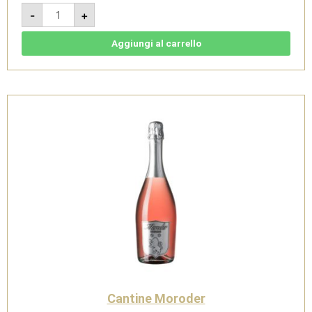
BianCònero
-
+
2023
-
Moscato
Naturale
Aggiungi al carrello
-
Cantine
Moroder
quantità
Cantine Moroder