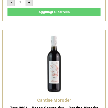
-
+
2023
-
Rosso
Conero
Aggiungi al carrello
doc
-
Cantine
Moroder
quantità
Cantine Moroder