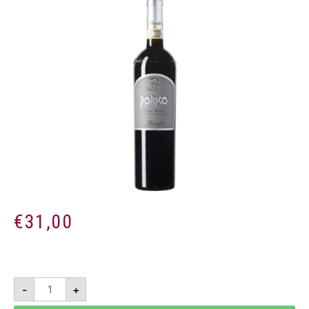
€
31,00
Dorico
-
+
2018
-
Conero