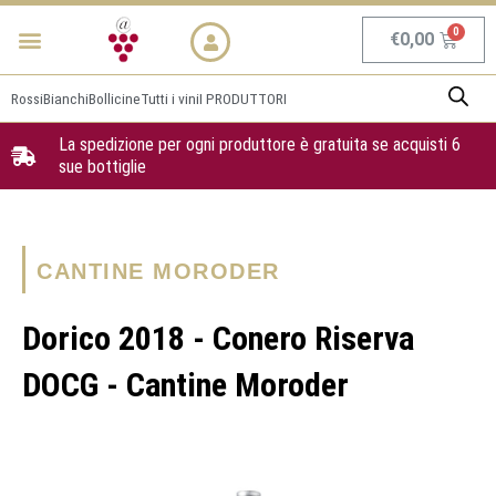
Vai
Menu
NEWS & PROMO
al
Carrel
€
0,00
contenuto
Rossi
Bianchi
Bollicine
Tutti i vini
I PRODUTTORI
La spedizione per ogni produttore è gratuita se acquisti 6
sue bottiglie
CANTINE MORODER
Dorico 2018 - Conero Riserva
DOCG - Cantine Moroder