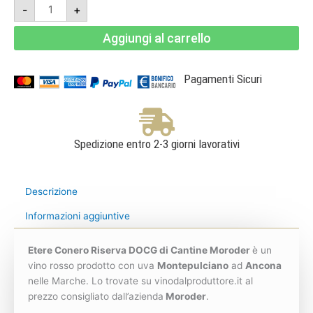
Etere
-
+
-
Conero
Riserva
Aggiungi al carrello
DOCG
2019
Mathusalem
5l
-
Pagamenti Sicuri
Cantine
Moroder
quantità
Spedizione entro 2-3 giorni lavorativi
Descrizione
Informazioni aggiuntive
Etere Conero Riserva DOCG di Cantine Moroder
è un
vino rosso prodotto con uva
Montepulciano
ad
Ancona
nelle Marche. Lo trovate su vinodalproduttore.it al
prezzo consigliato dall’azienda
Moroder
.