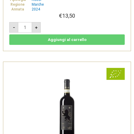
Regione
Marche
Annata
2024
€
13,50
Zero
-
+
2024
-
Rosso
Conero
Aggiungi al carrello
doc
-
Cantine
Moroder
quantità