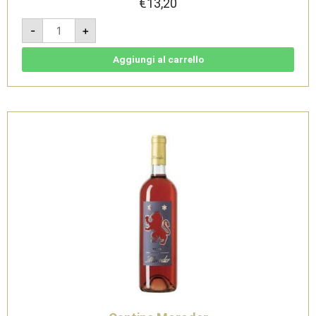
€
13,20
Rosso
-
+
Conero
doc
Bio
2018
Aggiungi al carrello
-
Cantine
Moroder
quantità