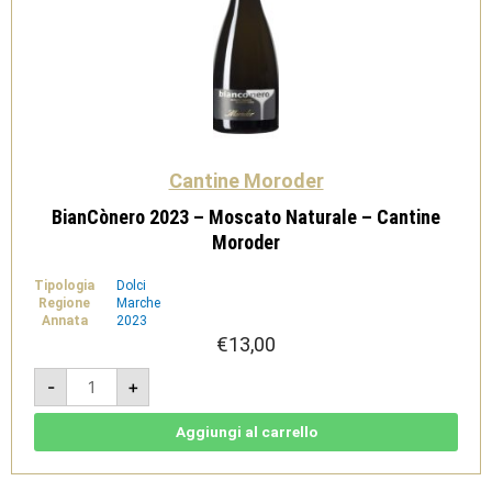
Cantine Moroder
BianCònero 2023 – Moscato Naturale – Cantine
Moroder
Tipologia
Dolci
Regione
Marche
Annata
2023
€
13,00
BianCònero
-
+
2023
-
Moscato
Naturale
Aggiungi al carrello
-
Cantine
Moroder
quantità