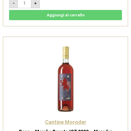
-
+
2024-
Rosso
Conero
doc
Aggiungi al carrello
-
Cantine
Moroder
quantità
Cantine Moroder