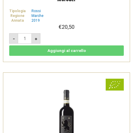
Tipologia
Rossi
Regione
Marche
Annata
2019
€
20,50
Etere
-
+
-
Conero
Riserva
DOCG
Aggiungi al carrello
2019
-
Cantine
Moroder
quantità