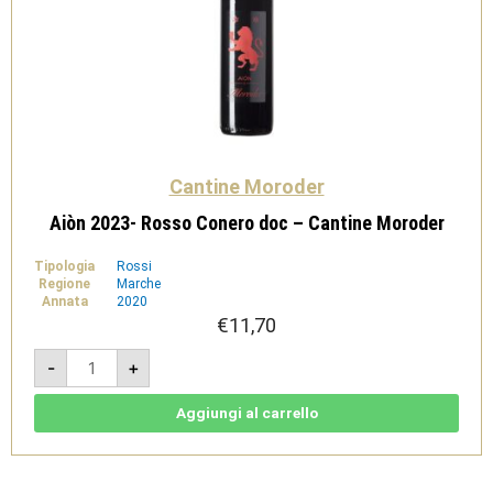
Cantine Moroder
Aiòn 2023- Rosso Conero doc – Cantine Moroder
Tipologia
Rossi
Regione
Marche
Annata
2020
€
11,70
Aiòn
-
+
2023-
Rosso
Conero
doc
Aggiungi al carrello
-
Cantine
Moroder
quantità