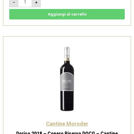
-
+
Dry
2024
-
Spumante
Aggiungi al carrello
Magnum
1,5l
-
Cantine
Moroder
quantità
Cantine Moroder
Dorico 2018 – Conero Riserva DOCG – Cantine