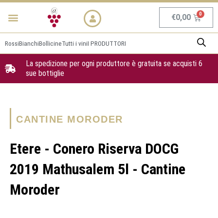
Vai
Menu
NEWS & PROMO
al
Carrel
€
0,00
contenuto
Rossi
Bianchi
Bollicine
Tutti i vini
I PRODUTTORI
La spedizione per ogni produttore è gratuita se acquisti 6
sue bottiglie
CANTINE MORODER
Etere - Conero Riserva DOCG
2019 Mathusalem 5l - Cantine
Moroder