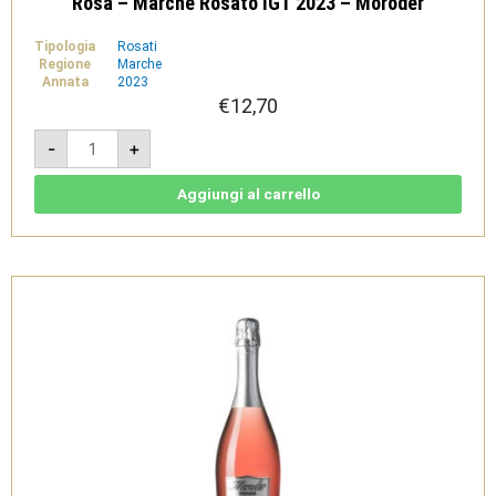
Rosa – Marche Rosato IGT 2023 – Moroder
Tipologia
Rosati
Regione
Marche
Annata
2023
€
12,70
Rosa
-
+
-
Marche
Rosato
IGT
Aggiungi al carrello
2023
-
Moroder
quantità