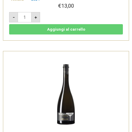
€
13,00
Brut
-
+
rosé
2024-
Spumante
-
Aggiungi al carrello
Cantine
Moroder
quantità