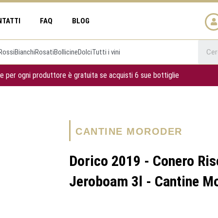
NTATTI
FAQ
BLOG
Rossi
Bianchi
Rosati
Bollicine
Dolci
Tutti i vini
e per ogni produttore è gratuita se acquisti 6 sue bottiglie
CANTINE MORODER
Dorico 2019 - Conero Ri
Jeroboam 3l - Cantine M