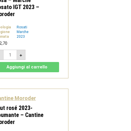
osa – Marche
sato IGT 2023 –
oroder
pologia
Rosati
gione
Marche
nnata
2023
2,70
Rosa
-
+
-
Marche
Rosato
Aggiungi al carrello
IGT
2023
-
Moroder
quantità
antine Moroder
ut rosé 2023-
pumante – Cantine
oroder