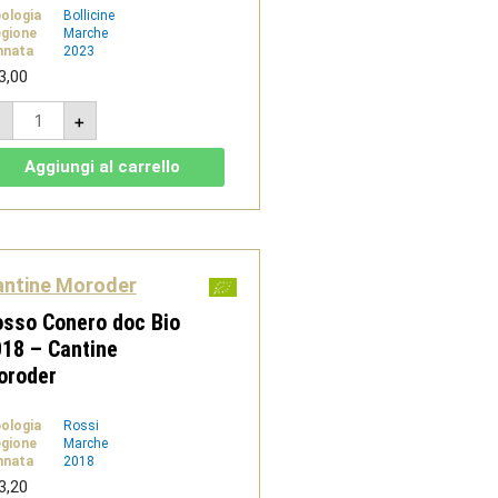
pologia
Bollicine
gione
Marche
nnata
2023
3,00
Brut
-
+
rosé
2023-
Spumante
Aggiungi al carrello
-
Cantine
Moroder
quantità
antine Moroder
sso Conero doc Bio
18 – Cantine
oroder
pologia
Rossi
gione
Marche
nnata
2018
3,20