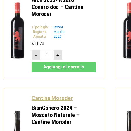
Aiòn 2023- Rosso
Conero doc – Cantine
Moroder
Tipologia
Rossi
Regione
Marche
Annata
2020
€
11,70
Aiòn
-
+
2023-
Rosso
Conero
Aggiungi al carrello
doc
-
Cantine
Moroder
quantità
Cantine Moroder
BianCònero 2024 –
Moscato Naturale –
Cantine Moroder