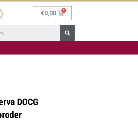
Carrello
€
0,00
Cerca
serva DOCG
oroder