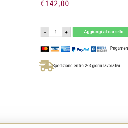
€
142,00
Dorico
-
+
Aggiungi al carrello
2019
-
Conero
Riserva
Pagamenti
DOCG
Jeroboam
3l
-
Spedizione entro 2-3 giorni lavorativi
Cantine
Moroder
quantità