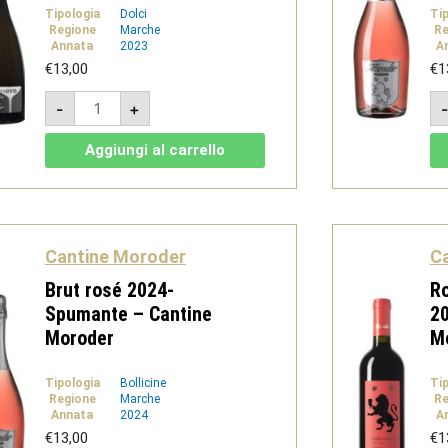
Tipologia
Dolci
Ti
Regione
Marche
Re
Annata
2023
A
€
13,00
€
1
BianCònero
-
+
2023
-
Moscato
Aggiungi al carrello
Naturale
-
Cantine
Moroder
quantità
Cantine Moroder
C
Brut rosé 2024-
Ro
Spumante – Cantine
20
Moroder
M
Tipologia
Bollicine
Ti
Regione
Marche
Re
Annata
2024
A
€
13,00
€
1