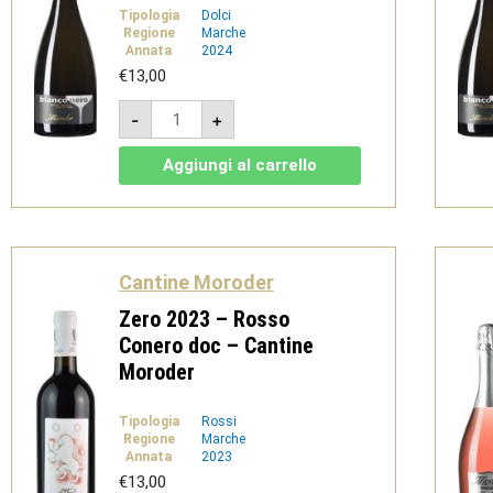
Tipologia
Dolci
Regione
Marche
Annata
2024
€
13,00
BianCònero
-
+
2024
-
Moscato
Aggiungi al carrello
Naturale
-
Cantine
Moroder
quantità
Cantine Moroder
Zero 2023 – Rosso
Conero doc – Cantine
Moroder
Tipologia
Rossi
Regione
Marche
Annata
2023
€
13,00