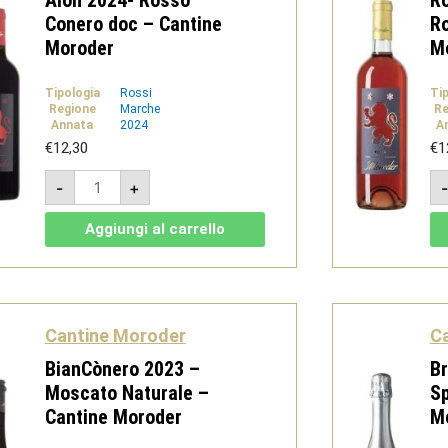
Aiòn 2024- Rosso
R
Conero doc – Cantine
Ro
Moroder
M
Tipologia
Rossi
Ti
Regione
Marche
Re
Annata
2024
A
€
12,30
€
1
Aiòn
-
+
2024-
Rosso
Conero
Aggiungi al carrello
doc
-
Cantine
Moroder
quantità
Cantine Moroder
C
BianCònero 2023 –
Br
Moscato Naturale –
S
Cantine Moroder
M