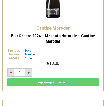
Cantine Moroder
BianCònero 2024 – Moscato Naturale – Cantine
Moroder
Tipologia
Dolci
Regione
Marche
Annata
2024
€
13,00
BianCònero
-
+
2024
-
Moscato
Naturale
Aggiungi al carrello
-
Cantine
Moroder
quantità