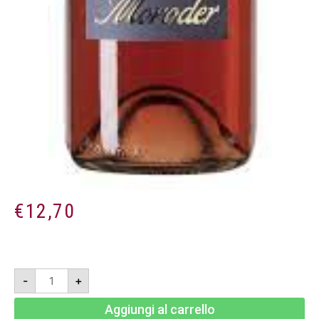
€
12,70
Rosa
-
+
-
Marche
Rosato
Aggiungi al carrello
IGT
2023