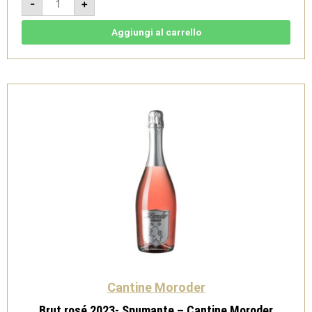
-
+
2023
-
Moscato
Naturale
Aggiungi al carrello
-
Cantine
Moroder
quantità
Cantine Moroder
Brut rosé 2023- Spumante – Cantine Moroder