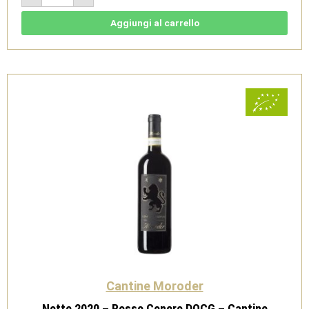
-
Rosso
Conero
Aggiungi al carrello
doc
-
Cantine
Moroder
quantità
Cantine Moroder
Notte 2020 – Rosso Conero DOCG – Cantine