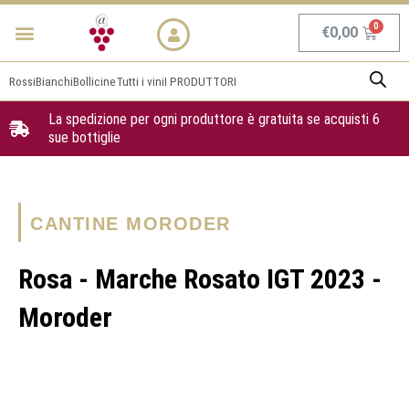
Vai
Menu
NEWS & PROMO
al
Carrel
€
0,00
contenuto
Rossi
Bianchi
Bollicine
Tutti i vini
I PRODUTTORI
La spedizione per ogni produttore è gratuita se acquisti 6
sue bottiglie
CANTINE MORODER
Rosa - Marche Rosato IGT 2023 -
Moroder