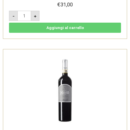
€
31,00
Dorico
-
+
2018
-
Conero
Riserva
Aggiungi al carrello
DOCG
-
Cantine
Moroder
quantità