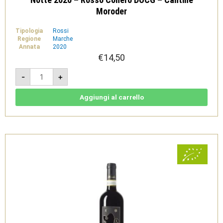
Moroder
Tipologia
Rossi
Regione
Marche
Annata
2020
€
14,50
Notte
-
+
2020
-
Rosso
Conero
Aggiungi al carrello
DOCG
-
Cantine
Moroder
quantità