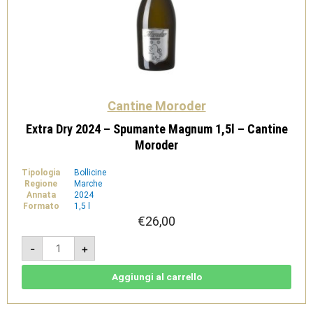
Cantine Moroder
Extra Dry 2024 – Spumante Magnum 1,5l – Cantine
Moroder
Tipologia
Bollicine
Regione
Marche
Annata
2024
Formato
1,5 l
€
26,00
Extra
-
+
Dry
2024
-
Spumante
Aggiungi al carrello
Magnum
1,5l
-
Cantine