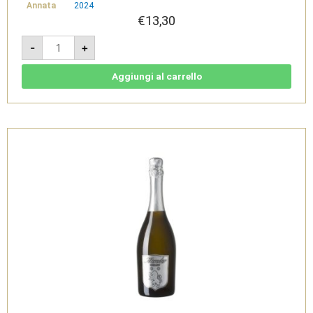
Annata
2024
€
13,30
Rosa
-
+
-
Marche
Rosato
IGT
Aggiungi al carrello
2024
-
Moroder
quantità