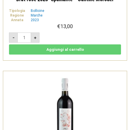
Tipologia
Bollicine
Regione
Marche
Annata
2023
€
13,00
Brut
-
+
rosé
2023-
Spumante
-
Aggiungi al carrello
Cantine
Moroder
quantità