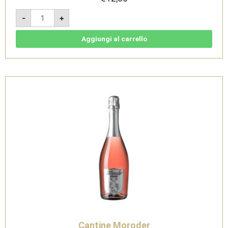
Aiòn
-
+
2024-
Rosso
Conero
doc
Aggiungi al carrello
-
Cantine
Moroder
quantità
Cantine Moroder