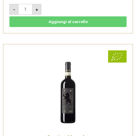
Etere
-
+
-
Conero
Riserva
DOCG
Aggiungi al carrello
2020
-
Cantine
Moroder
quantità