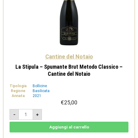
Cantine del Notaio
La Stipula – Spumante Brut Metodo Classico –
Cantine del Notaio
Tipologia
Bollicine
Regione
Basilicata
Annata
2021
€
25,00
La
-
+
Stipula
-
Spumante
Brut
Aggiungi al carrello
Metodo
Classico