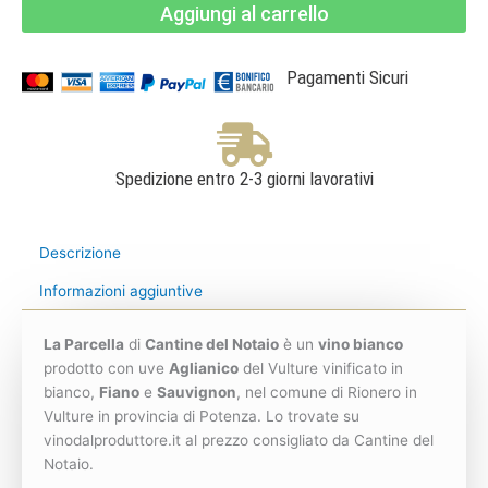
Aggiungi al carrello
Basilicata
IGT
bianco
-
Cantine
Pagamenti Sicuri
del
Notaio
quantità
Spedizione entro 2-3 giorni lavorativi
Descrizione
Informazioni aggiuntive
La Parcella
di
Cantine del Notaio
è un
vino bianco
prodotto con uve
Aglianico
del Vulture vinificato in
bianco,
Fiano
e
Sauvignon
, nel comune di Rionero in
Vulture in provincia di Potenza. Lo trovate su
vinodalproduttore.it al prezzo consigliato da Cantine del
Notaio.