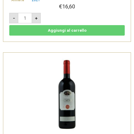
€
16,60
Il
-
+
Preliminare
2021
-
Basilicata
Aggiungi al carrello
IGT
Bianco
-
Cantine
del
Notaio
quantità