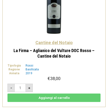
Cantine del Notaio
La Firma – Aglianico del Vulture DOC Rosso –
Cantine del Notaio
Tipologia
Rossi
Regione
Basilicata
Annata
2019
€
38,00
La
-
+
Firma
-
Aglianico
del
Aggiungi al carrello
Vulture
DOC
Rosso