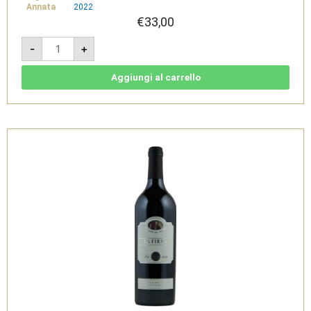
Annata
2022
€
33,00
L'Autentica
-
+
0,5l
-
Basilicata
IGT
Aggiungi al carrello
Bianco
Dolce
-
Cantine
del
Notaio
quantità