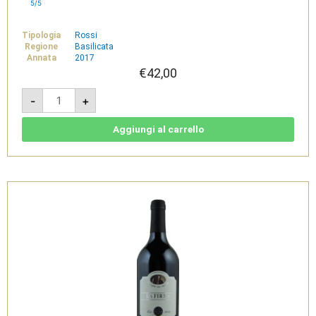
5/5
Tipologia
Rossi
Regione
Basilicata
Annata
2017
€
42,00
Il
-
+
Sigillo
2017
-
Aglianico
Aggiungi al carrello
del
Vulture
DOC
Rosso
-
Cantine
del
Notaio
quantità