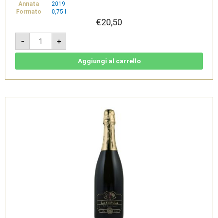
Annata
2019
Formato
0,75 l
€
20,50
La
-
+
Nota
2019
-
Spumante
Aggiungi al carrello
Rosso
DOC
Metodo
Classico
-
Cantine
del
Notaio
quantità