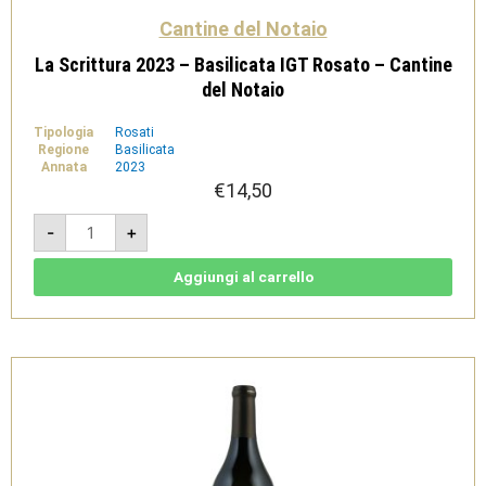
Cantine del Notaio
La Scrittura 2023 – Basilicata IGT Rosato – Cantine
del Notaio
Tipologia
Rosati
Regione
Basilicata
Annata
2023
€
14,50
La
-
+
Scrittura
2023
-
Basilicata
Aggiungi al carrello
IGT
Rosato
-
Cantine
del
Notaio
quantità