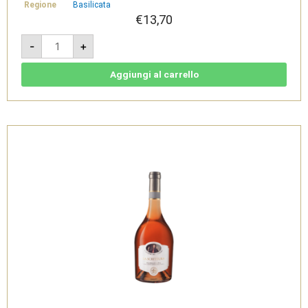
Regione
Basilicata
€
13,70
Il
-
+
Protesto
-
Vino
Frizzante
Aggiungi al carrello
-
Cantine
del
Notaio
quantità