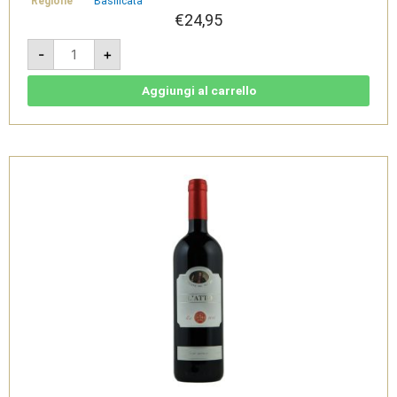
Regione
Basilicata
€
24,95
Il
-
+
Passaggio
-
Vino
Spumante
Aggiungi al carrello
Brut
1,5L
-
Cantine
del
Notaio
quantità