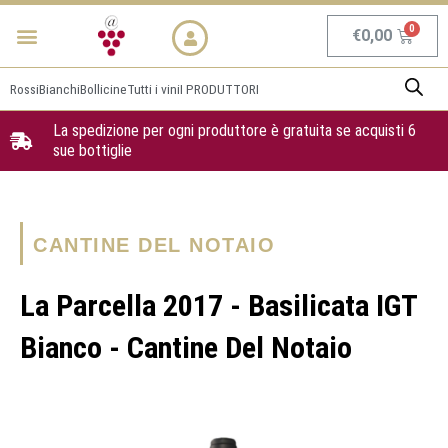
Vai
Menu
NEWS & PROMO
al
Carrel
€
0,00
contenuto
Rossi
Bianchi
Bollicine
Tutti i vini
I PRODUTTORI
La spedizione per ogni produttore è gratuita se acquisti 6
sue bottiglie
CANTINE DEL NOTAIO
La Parcella 2017 - Basilicata IGT
Bianco - Cantine Del Notaio