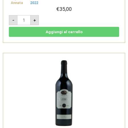
Annata
2022
€
35,00
La
-
+
Procura
2022
-
Basilicata
Aggiungi al carrello
Primitivo
DOC
-
Cantine
del
Notaio
quantità