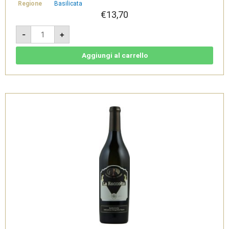
Regione
Basilicata
€
13,70
Il
-
+
Protesto
-
Vino
Frizzante
Aggiungi al carrello
-
Cantine
del
Notaio
quantità