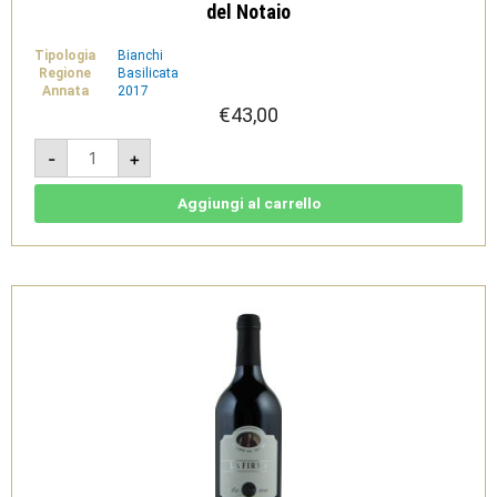
del Notaio
Tipologia
Bianchi
Regione
Basilicata
Annata
2017
€
43,00
La
-
+
Parcella
2017
-
Basilicata
Aggiungi al carrello
IGT
bianco
-
Cantine
del
Notaio
quantità