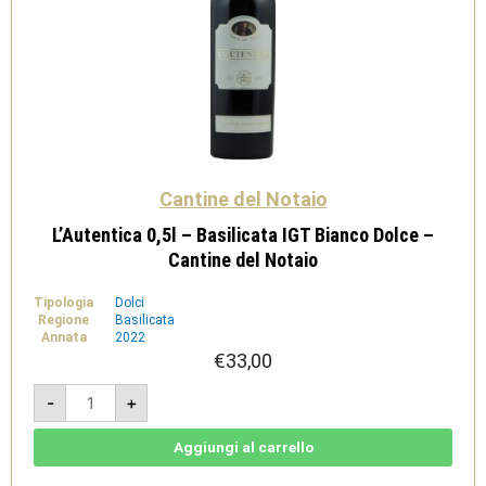
Cantine del Notaio
L’Autentica 0,5l – Basilicata IGT Bianco Dolce –
Cantine del Notaio
Tipologia
Dolci
Regione
Basilicata
Annata
2022
€
33,00
L'Autentica
-
+
0,5l
-
Basilicata
IGT
Aggiungi al carrello
Bianco
Dolce