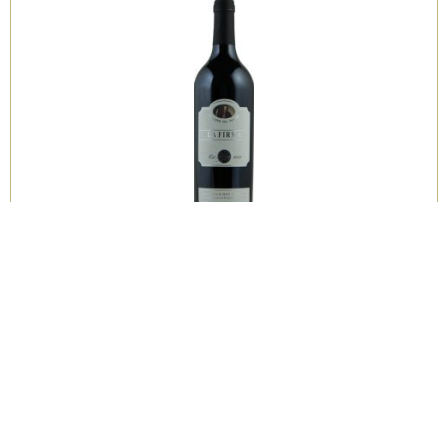
-
Cantine
del
Notaio
quantità
Cantine del Notaio
La Firma 2014 Magnum 3 L – Aglianico del Vulture
DOC Rosso – Cantine del Notaio
Tipologia
Rossi
Regione
Basilicata
Formato
3 l
Annata
2014
€
160,00