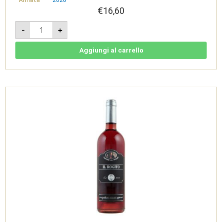
€
16,60
L'Atto
-
+
2020
-
Basilicata
IGT
Aggiungi al carrello
Rosso
-
Cantine
del
Notaio
quantità