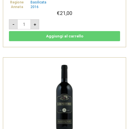
Regione
Basilicata
Annata
2016
€
21,00
La
-
+
Stipula
2016
-
Spumante
Aggiungi al carrello
Rosè
Metodo
Classico
-
Cantine
del
Notaio
quantità