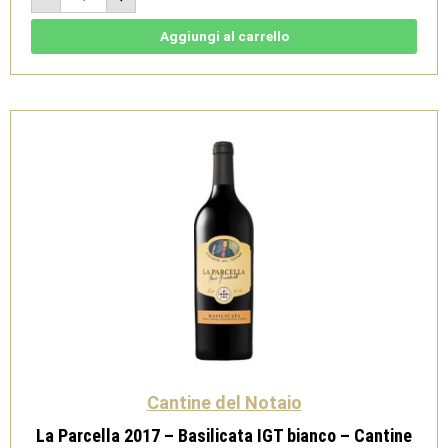
2017
-
Aglianico
Aggiungi al carrello
del
Vulture
DOC
Rosso
-
Cantine
del
Notaio
quantità
Cantine del Notaio
La Parcella 2017 – Basilicata IGT bianco – Cantine