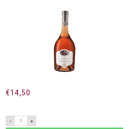
€
14,50
La
-
+
Scrittura
2023
-