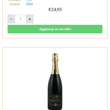
Formato
1,5 l
Annata
2020
€
24,95
L'Atto
-
+
2020
Magnum
1,5
L
Aggiungi al carrello
-
Basilicata
IGT
Rosso
-
Cantine
del
Notaio
quantità