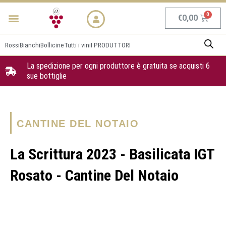
Vai
Menu
NEWS & PROMO
al
Carrel
€
0,00
contenuto
Rossi
Bianchi
Bollicine
Tutti i vini
I PRODUTTORI
La spedizione per ogni produttore è gratuita se acquisti 6
sue bottiglie
CANTINE DEL NOTAIO
La Scrittura 2023 - Basilicata IGT
Rosato - Cantine Del Notaio