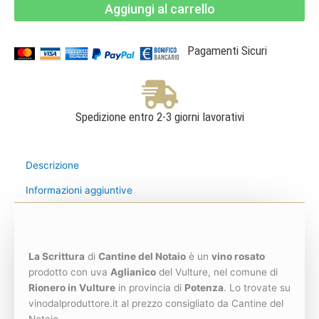
Aggiungi al carrello
Basilicata
IGT
Rosato
-
Cantine
Pagamenti Sicuri
del
Notaio
quantità
Spedizione entro 2-3 giorni lavorativi
Descrizione
Informazioni aggiuntive
La Scrittura
di
Cantine del Notaio
è un
vino rosato
prodotto con uva
Aglianico
del Vulture, nel comune di
Rionero in Vulture
in provincia di
Potenza
. Lo trovate su
vinodalproduttore.it al prezzo consigliato da Cantine del