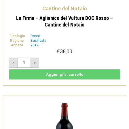
Cantine del Notaio
La Firma – Aglianico del Vulture DOC Rosso –
Cantine del Notaio
Tipologia
Rossi
Regione
Basilicata
Annata
2019
€
38,00
La
-
+
Firma
-
Aglianico
del
Aggiungi al carrello
Vulture
DOC
Rosso
-
Cantine
del
Notaio
quantità