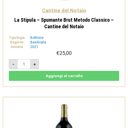
Cantine del Notaio
La Stipula – Spumante Brut Metodo Classico –
Cantine del Notaio
Tipologia
Bollicine
Regione
Basilicata
Annata
2021
€
25,00
La
-
+
Stipula
-
Spumante
Brut
Aggiungi al carrello
Metodo
Classico
-
Cantine
del
Notaio
quantità