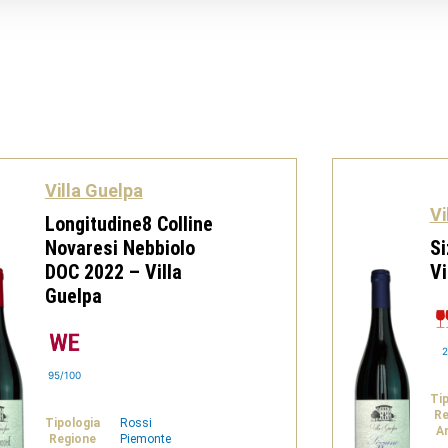
Villa Guelpa
Vi
Longitudine8 Colline
Novaresi Nebbiolo
Si
DOC 2022 – Villa
Vi
Guelpa
2
95/100
Ti
Re
Tipologia
Rossi
A
Regione
Piemonte