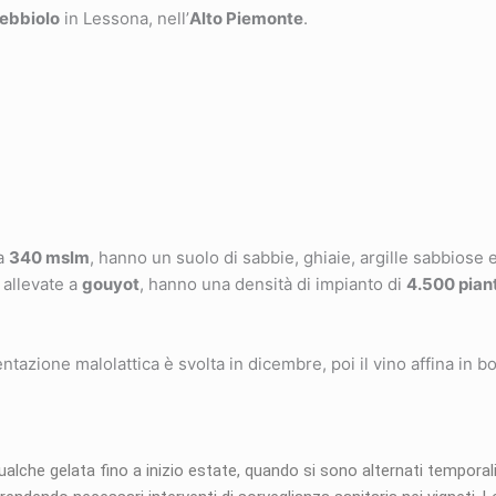
ebbiolo
in Lessona, nell’
Alto Piemonte
.
 a
340 mslm
, hanno un suolo di sabbie, ghiaie, argille sabbiose e
i, allevate a
gouyot
, hanno una densità di impianto di
4.500 piant
ione malolattica è svolta in dicembre, poi il vino affina in bot
che gelata fino a inizio estate, quando si sono alternati temporali