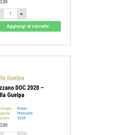
0,00
Sizzano
-
+
DOC
2022
-
Aggiungi al carrello
Villa
Guelpa
quantità
lla Guelpa
zzano DOC 2020 –
lla Guelpa
pologia
Rossi
gione
Piemonte
nnata
2020
0,00
Sizzano