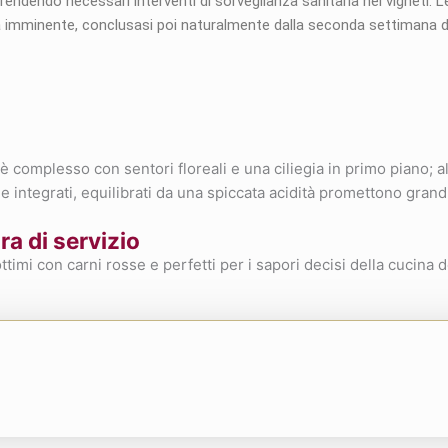
rendendo necessari interventi di sorveglianza sanitaria nei vigneti. Le
mminente, conclusasi poi naturalmente dalla seconda settimana di 
è complesso con sentori floreali e una ciliegia in primo piano; a
 e integrati, equilibrati da una spiccata acidità promettono gran
a di servizio
timi con carni rosse e perfetti per i sapori decisi della cucina d