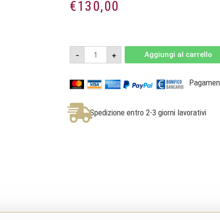
€
130,00
Lessona
-
+
Aggiungi al carrello
DOC
2022
Magnum
1,5L
Pagamenti
-
Villa
Guelpa
quantità
Spedizione entro 2-3 giorni lavorativi