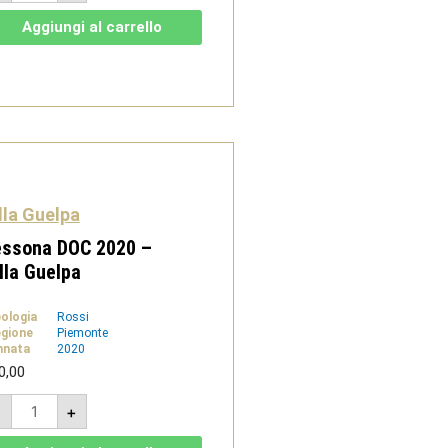
2022
-
Aggiungi al carrello
Villa
Guelpa
quantità
lla Guelpa
essona DOC 2020 –
lla Guelpa
pologia
Rossi
gione
Piemonte
nnata
2020
0,00
Lessona
-
+
DOC
2020
-