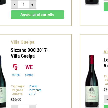
Boca
-
+
DOC
2020
-
Aggiungi al carrello
Villa
Guelpa
quantità
Villa Guelpa
Sizzano DOC 2017 –
Vi
Villa Guelpa
L
Vi
93/100
95/100
Ti
Re
A
Tipologia
Rossi
€
8
Regione
Piemonte
Annata
2017
€
65,00
Sizzano