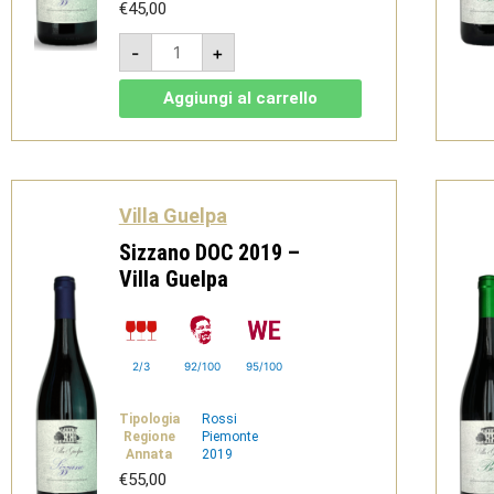
€
45,00
Sizzano
-
+
DOC
2021
-
Aggiungi al carrello
Villa
Guelpa
quantità
Villa Guelpa
Sizzano DOC 2019 –
Villa Guelpa
2/3
92/100
95/100
Tipologia
Rossi
Regione
Piemonte
Annata
2019
€
55,00