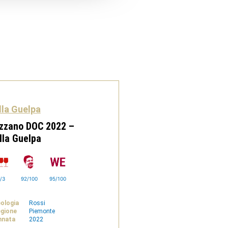
lla Guelpa
zzano DOC 2022 –
lla Guelpa
/3
92/100
95/100
pologia
Rossi
gione
Piemonte
nnata
2022