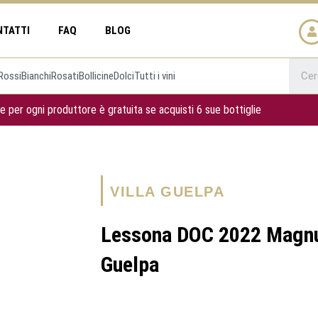
NTATTI
FAQ
BLOG
Rossi
Bianchi
Rosati
Bollicine
Dolci
Tutti i vini
e per ogni produttore è gratuita se acquisti 6 sue bottiglie
VILLA GUELPA
Lessona DOC 2022 Magnum
Guelpa