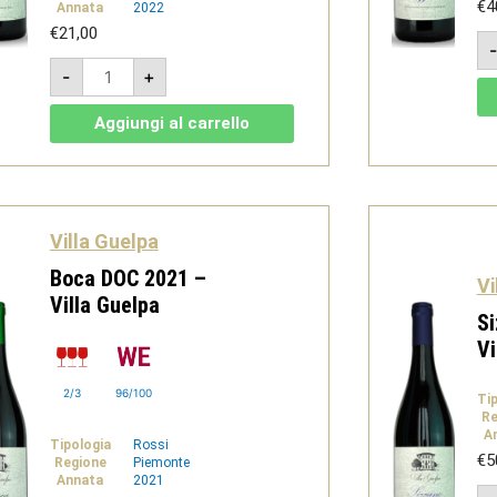
€
4
Annata
2022
€
21,00
Longitudine8
-
+
Colline
Novaresi
Nebbiolo
Aggiungi al carrello
DOC
2022
-
Villa
Guelpa
quantità
Villa Guelpa
Boca DOC 2021 –
Vi
Villa Guelpa
Si
Vi
2/3
96/100
Ti
Re
A
Tipologia
Rossi
€
5
Regione
Piemonte
Annata
2021