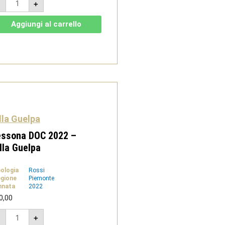
-
+
DOC
2020
-
Aggiungi al carrello
Villa
Guelpa
quantità
lla Guelpa
essona DOC 2022 –
lla Guelpa
pologia
Rossi
gione
Piemonte
nnata
2022
0,00
Lessona
-
+
DOC