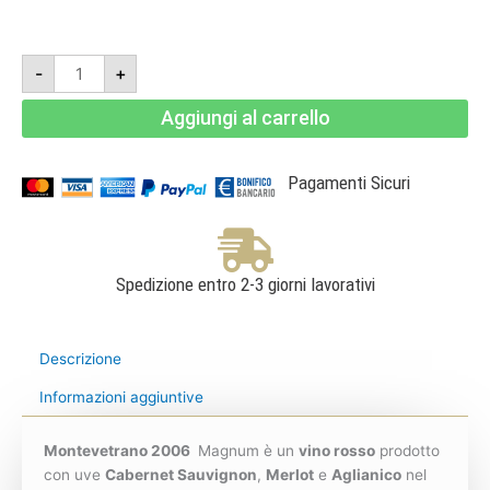
Montevetrano
-
+
2006
-
IGT
Aggiungi al carrello
Colli
di
Salerno
1,5L
quantità
Pagamenti Sicuri
Spedizione entro 2-3 giorni lavorativi
Descrizione
Informazioni aggiuntive
Montevetrano 2006
Magnum è un
vino rosso
prodotto
con uve
Cabernet Sauvignon
,
Merlot
e
Aglianico
nel