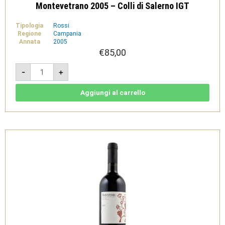
Montevetrano 2005 – Colli di Salerno IGT
Tipologia
Rossi
Regione
Campania
Annata
2005
€
85,00
Montevetrano
-
+
2005
-
Colli
di
Aggiungi al carrello
Salerno
IGT
quantità