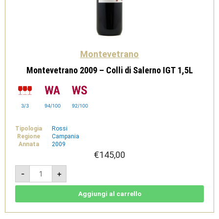
Montevetrano
Montevetrano 2009 – Colli di Salerno IGT 1,5L
3/3
94/100
92/100
Tipologia
Rossi
Regione
Campania
Annata
2009
€
145,00
Montevetrano
-
+
2009
-
Colli
di
Aggiungi al carrello
Salerno
IGT
1,5L
quantità