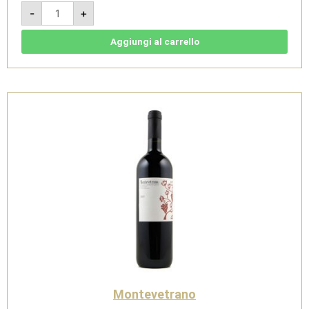
Montevetrano
-
+
2003
-
IGT
Colli
Aggiungi al carrello
di
Salerno
quantità
Montevetrano