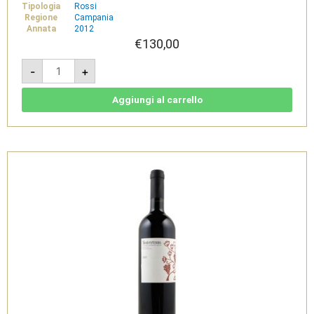
Tipologia
Rossi
Regione
Campania
Annata
2012
€
130,00
Montevetrano
-
+
2012
-
Colli
di
Aggiungi al carrello
Salerno
1,5L
quantità