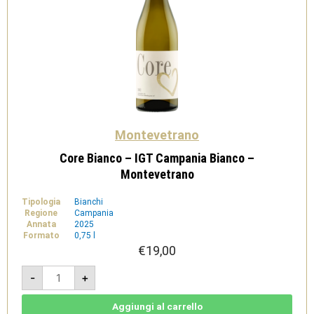
Montevetrano
Core Bianco – IGT Campania Bianco –
Montevetrano
Tipologia
Bianchi
Regione
Campania
Annata
2025
Formato
0,75 l
€
19,00
Core
-
+
Bianco
-
IGT
Campania
Aggiungi al carrello