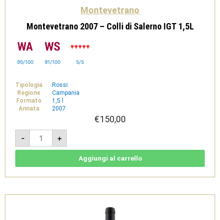
Montevetrano
Montevetrano 2007 – Colli di Salerno IGT 1,5L
95/100
91/100
5/5
Tipologia
Rossi
Regione
Campania
Formato
1,5 l
Annata
2007
€
150,00
Montevetrano
-
+
2007
-
Colli
di
Aggiungi al carrello
Salerno
IGT
1,5L
quantità