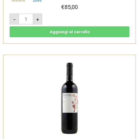
Annata
2006
€
85,00
Montevetrano
-
+
2006
-
IGT
Colli
Aggiungi al carrello
di
Salerno
quantità