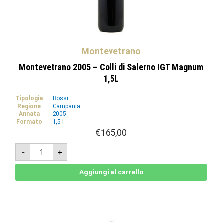
Montevetrano
Montevetrano 2005 – Colli di Salerno IGT Magnum
1,5L
Tipologia
Rossi
Regione
Campania
Annata
2005
Formato
1,5 l
€
165,00
Montevetrano
-
+
2005
-
Colli
di
Aggiungi al carrello
Salerno
IGT
Magnum
1,5L
quantità