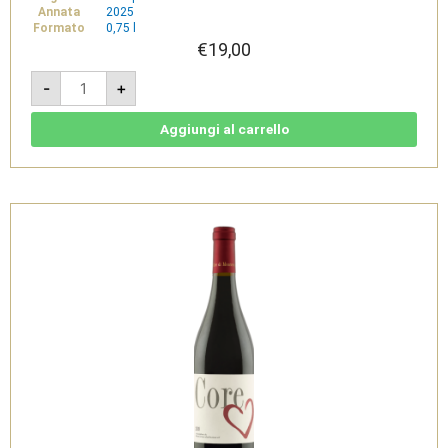
Annata
2025
Formato
0,75 l
€
19,00
Core
-
+
Rosa
-
IGT
Campania
Aggiungi al carrello
Rosato
-
Montevetrano
quantità