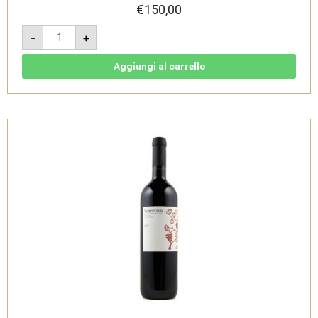
€
150,00
Montevetrano
-
+
2008
-
Colli
di
Aggiungi al carrello
Salerno
IGT
1,5L
quantità