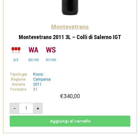
Montevetrano
Montevetrano 2011 3L – Colli di Salerno IGT
3/3
92/100
91/100
Tipologia
Rossi
Regione
Campania
Annata
2011
Formato
3 l
€
340,00
Montevetrano
-
+
2011
3L
-
Colli
Aggiungi al carrello
di
Salerno
IGT
quantità