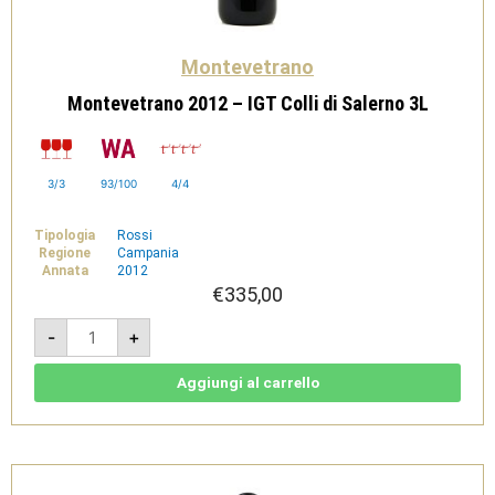
Montevetrano
Montevetrano 2012 – IGT Colli di Salerno 3L
3/3
93/100
4/4
Tipologia
Rossi
Regione
Campania
Annata
2012
€
335,00
Montevetrano
-
+
2012
-
IGT
Colli
Aggiungi al carrello
di
Salerno
3L
quantità