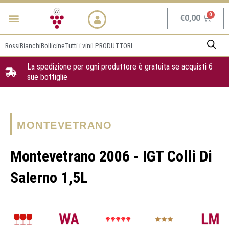
Vai
Menu
NEWS & PROMO
al
Carrel
€
0,00
contenuto
Rossi
Bianchi
Bollicine
Tutti i vini
I PRODUTTORI
La spedizione per ogni produttore è gratuita se acquisti 6
sue bottiglie
MONTEVETRANO
Montevetrano 2006 - IGT Colli Di
Salerno 1,5L