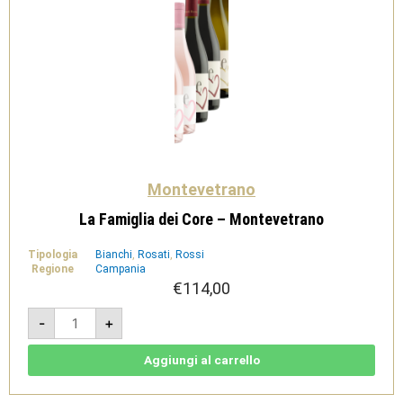
Montevetrano
La Famiglia dei Core – Montevetrano
Tipologia
Bianchi
,
Rosati
,
Rossi
Regione
Campania
€
114,00
La
-
+
Famiglia
dei
Core
-
Aggiungi al carrello
Montevetrano
quantità