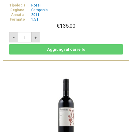
Tipologia
Rossi
Regione
Campania
Annata
2011
Formato
1,5 l
€
135,00
Montevetrano
-
+
2011
-
IGT
Colli
Aggiungi al carrello
di
Salerno
1,5L
quantità