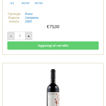
3/3
94/100
92/100
Tipologia
Rossi
Regione
Campania
Annata
2009
€
75,00
Montevetrano
-
+
2009
-
IGT
Colli
Aggiungi al carrello
di
Salerno
quantità