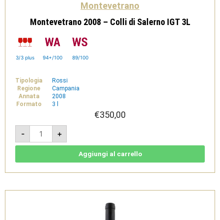
Montevetrano
Montevetrano 2008 – Colli di Salerno IGT 3L
3/3 plus
94+/100
89/100
Tipologia
Rossi
Regione
Campania
Annata
2008
Formato
3 l
€
350,00
Montevetrano
-
+
2008
-
Colli
di
Aggiungi al carrello
Salerno
IGT
3L
quantità