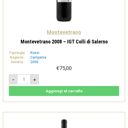
Montevetrano
Montevetrano 2008 – IGT Colli di Salerno
Tipologia
Rossi
Regione
Campania
Annata
2008
€
75,00
Montevetrano
-
+
2008
-
IGT
Colli
Aggiungi al carrello
di
Salerno
quantità