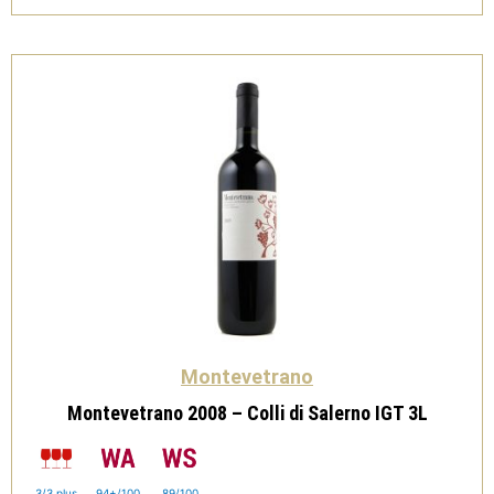
1,5L
quantità
Montevetrano
Montevetrano 2008 – Colli di Salerno IGT 3L
3/3 plus
94+/100
89/100