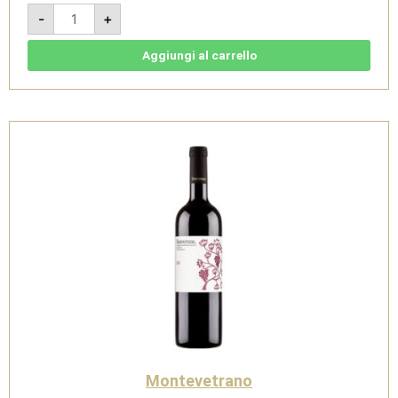
La
-
+
Famiglia
dei
Core
-
Aggiungi al carrello
Montevetrano
quantità
Montevetrano