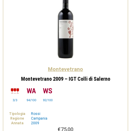
Montevetrano
Montevetrano 2009 – IGT Colli di Salerno
3/3
94/100
92/100
Tipologia
Rossi
Regione
Campania
Annata
2009
€
75,00