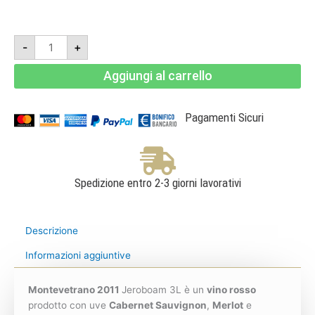
Montevetrano
-
+
2011
3L
-
Aggiungi al carrello
Colli
di
Salerno
IGT
quantità
Pagamenti Sicuri
Spedizione entro 2-3 giorni lavorativi
Descrizione
Informazioni aggiuntive
Montevetrano 2011
Jeroboam 3L è un
vino rosso
prodotto con uve
Cabernet Sauvignon
,
Merlot
e