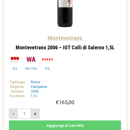
Montevetrano
Montevetrano 2006 – IGT Colli di Salerno 1,5L
3/3
94+/100
5/5
Tipologia
Rossi
Regione
Campania
Annata
2006
Formato
1,5 l
€
165,00
Montevetrano
-
+
2006
-
IGT
Colli
Aggiungi al carrello
di