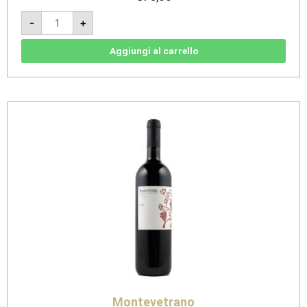
Montevetrano
-
+
2009
-
IGT
Colli
Aggiungi al carrello
di
Salerno
quantità
Montevetrano