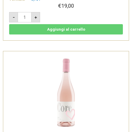
€
19,00
Core
-
+
Bianco
-
IGT
Campania
Aggiungi al carrello
Bianco
-
Montevetrano
quantità