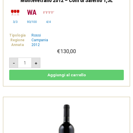
Montevetrano 2012 – Colli di Salerno 1,5L
3/3
93/100
4/4
Tipologia
Rossi
Regione
Campania
Annata
2012
€
130,00
Montevetrano
-
+
2012
-
Colli
di
Aggiungi al carrello
Salerno
1,5L
quantità