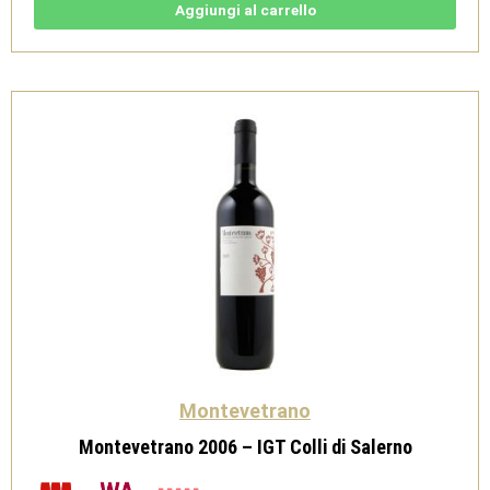
di
Aggiungi al carrello
Salerno
IGT
Magnum
1,5L
quantità
Montevetrano
Montevetrano 2006 – IGT Colli di Salerno