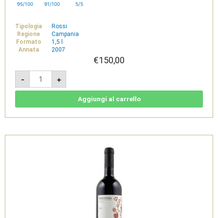
95/100
91/100
5/5
Tipologia
Rossi
Regione
Campania
Formato
1,5 l
Annata
2007
€
150,00
Montevetrano
-
+
2007
-
Colli
di
Aggiungi al carrello
Salerno
IGT
1,5L
quantità