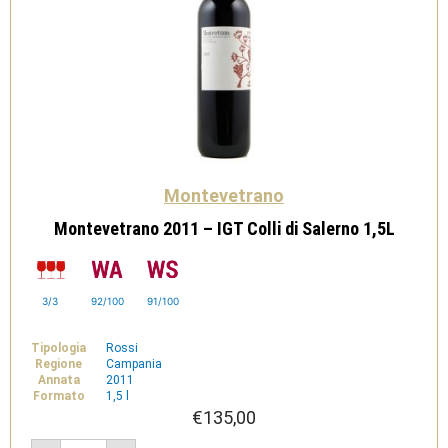
Montevetrano
Montevetrano 2011 – IGT Colli di Salerno 1,5L
3/3
92/100
91/100
Tipologia
Rossi
Regione
Campania
Annata
2011
Formato
1,5 l
€
135,00
Montevetrano