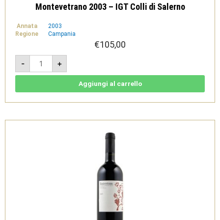
Montevetrano 2003 – IGT Colli di Salerno
Annata
2003
Regione
Campania
€
105,00
Montevetrano
-
+
2003
-
IGT
Colli
Aggiungi al carrello
di
Salerno
quantità