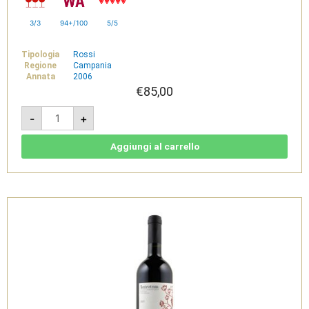
3/3
94+/100
5/5
Tipologia
Rossi
Regione
Campania
Annata
2006
€
85,00
Montevetrano
-
+
2006
-
IGT
Colli
Aggiungi al carrello
di
Salerno
quantità