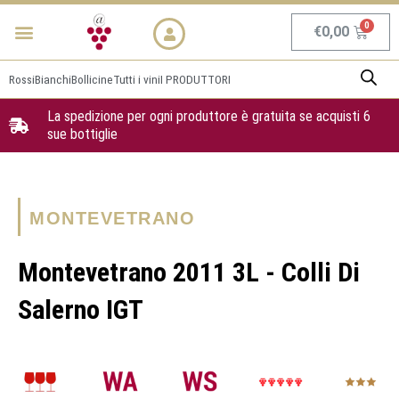
Vai
Menu
NEWS & PROMO
al
Carrel
€
0,00
contenuto
Rossi
Bianchi
Bollicine
Tutti i vini
I PRODUTTORI
La spedizione per ogni produttore è gratuita se acquisti 6
sue bottiglie
MONTEVETRANO
Montevetrano 2011 3L - Colli Di
Salerno IGT