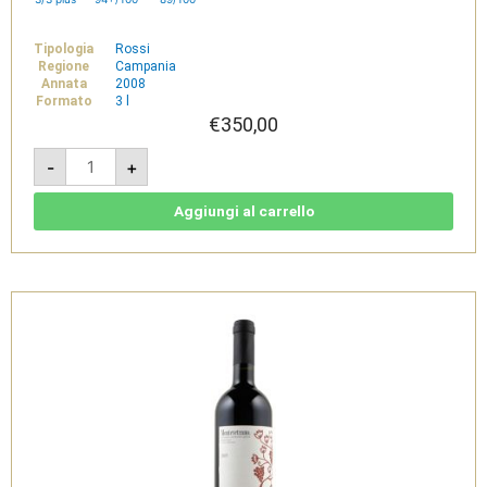
Tipologia
Rossi
Regione
Campania
Annata
2008
Formato
3 l
€
350,00
Montevetrano
-
+
2008
-
Colli
di
Aggiungi al carrello
Salerno
IGT
3L
quantità