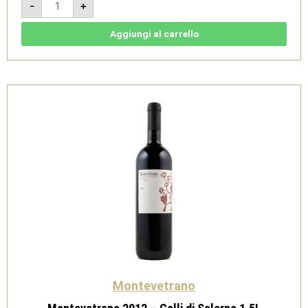
-
+
2011
-
IGT
Colli
Aggiungi al carrello
di
Salerno
1,5L
quantità
Montevetrano