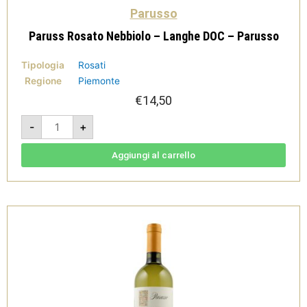
Parusso
Paruss Rosato Nebbiolo – Langhe DOC – Parusso
Tipologia
Rosati
Regione
Piemonte
€
14,50
Paruss
-
+
Rosato
Nebbiolo
-
Langhe
Aggiungi al carrello
DOC
-
Parusso
quantità