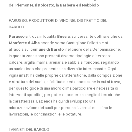
del
Piemonte
, il
Dolcetto
, la
Barbera
e il
Nebbiolo
.
PARUSSO: PRODUTTORI DI VINO NEL DISTRETTO DEL
BAROLO
Parusso
si trova in località
Bussia
, sul versante collinare che da
Monforte d’Alba
scende verso Castiglione Falletto e si
affaccia sul
comune di Barolo
, nel cuore della Denominazione.
In questa zona sono presenti diverse tipologie di terreno:
calcare, argilla, marna, arenaria e sabbia si fondono, regalando
un suolo ricco che presenta una diversità interessante. Ogni
vigna infatti ha delle proprie caratteristiche, dalla composizione
e struttura del suolo, all’altitudine ed esposizione in cui si trova,
per questo gode di una micro clima particolare e necessita di
interventi specifici, per poter esprimere al meglio il terroir che
la caratterizza. L’azienda ha quindi sviluppato una
microzonazione dei suoli per personalizzare al massimo le
lavorazioni, le concimazioni e le potature.
I VIGNETI DEL BAROLO