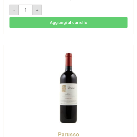
Barbera
-
+
d'Alba
Ornati
DOC
2023
Aggiungi al carrello
-
Parusso
quantità
Parusso