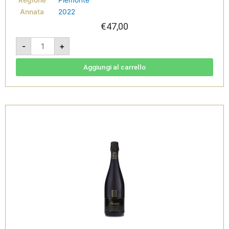
Regione
Piemonte
Annata
2022
€
47,00
Barolo
-
+
DOCG
PERARMANDO
-
Parusso
Aggiungi al carrello
quantità