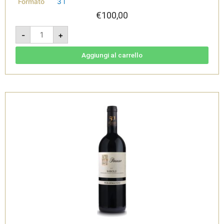
Formato
3 l
€
100,00
El
-
+
Sartu
Langhe
Nebbiolo
DOC
Aggiungi al carrello
2021
Jéroboam
3,0l
-
Parusso
quantità