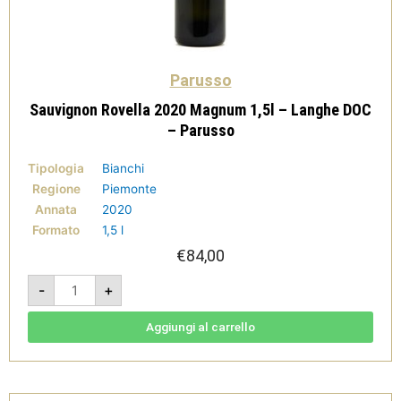
Parusso
Sauvignon Rovella 2020 Magnum 1,5l – Langhe DOC
– Parusso
Tipologia
Bianchi
Regione
Piemonte
Annata
2020
Formato
1,5 l
€
84,00
Sauvignon
-
+
Rovella
2020
Magnum
1,5l
Aggiungi al carrello
-
Langhe
DOC
-
Parusso
quantità