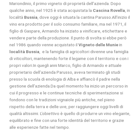
Mariondinio, il primo vigneto di proprietà dell’azienda. Dopo
qualche anno, nel 1925 è stata acquistata la
Cascina Rovella
, in
località
Bussia
, dove oggi è situata la cantina Parusso.All’inizio il
vino era prodotto per il solo consumo familiare, ma nel 1971, il
figlio di Gaspare, Armando ha iniziato a vinificare, etichettare e
vendere parte della produzione. Il punto di svolta si ebbe però
nel 1986 quando venne acquistato il
Vigneto delle Munie
in
località Bussia
, e la famiglia di agricoltori divenne una famiglia
di viticoltori, mantenendo forte il legame con il territorio e con i
propri valori.In quegli anni Marco, figlio di Armando e attuale
proprietario dell’azienda Parusso, aveva terminato gli studi
presso la scuola di enologia di Alba e affiancò il padre nella
gestione dell’azienda.Da quel momento ha inizio un percorso in
cui il progresso e le continue tecniche di sperimentazione si
fondono con le tradizioni vignaiole più antiche, nel pieno
rispetto della terra e delle uve, per raggiungere oggi livelli di
qualità altissimi. L’obiettivo è quello di produrre un vino elegante,
equilibrato e fine con una forte identità del territorio e grazie
alle esperienze fatte nel tempo.