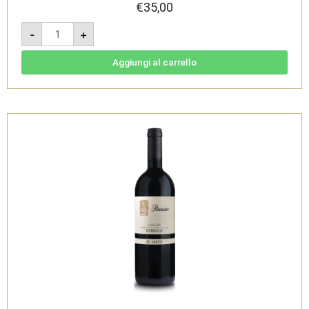
€
35,00
Vegliamonte
-
+
-
Alba
DOC
-
Aggiungi al carrello
Parusso
quantità