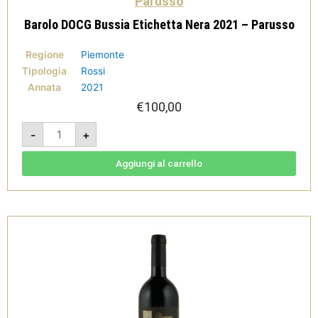
Parusso
Barolo DOCG Bussia Etichetta Nera 2021 – Parusso
Regione
Piemonte
Tipologia
Rossi
Annata
2021
€
100,00
Barolo
-
+
DOCG
Bussia
Etichetta
Nera
Aggiungi al carrello
2021
-
Parusso
quantità