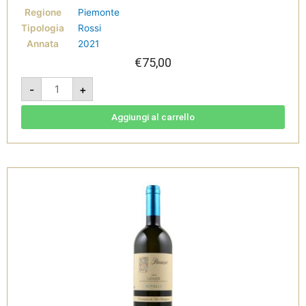
Regione
Piemonte
Tipologia
Rossi
Annata
2021
€
75,00
Barolo
-
+
Mariondino
2021
-
Barolo
Aggiungi al carrello
DOCG
-
Parusso
quantità