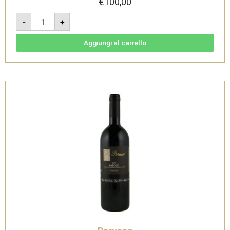
€
100,00
Barolo
-
+
DOCG
Mosconi
2021
-
Aggiungi al carrello
Parusso
quantità