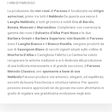
I VINI DI PARUSSO
La produzione dei
vini rossi
di
Parusso
è focalizzata sui
vitigni
autoctoni
, primo tra tutti il
Nebbiolo
.Da questa uva nasce il
Langhe Nebbiolo
, e tutti gli storici e nobili
Cru di Barolo
,
Bussia
,
Mosconi
e
Mariondino
. Completano con coerenza la
gamma dei rossi il
Dolcetto d’Alba Piani Noce
e le due
Barbera Ornati
e
Barbera Superiore
.I
vini bianchi
di
Parusso
sono il
Langhe Bianco
e il
Bianco Rovella
, vengono prodotti da
uve di
Sauvignon Blanc
di vecchi vigneti situati sulle colline di
Monforte D’Alba
e Castiglione Falletto.La Cantina ha voluto
recuperare le antiche tradizioni e si è dedicata alla produzione
di una bollicina interessante e di grande successo, il
Parusso
Metodo Classico
, uno
spumante a base di uva
Nebbiolo
.Parusso produce vini armonici, eleganti, ed equilibrati,
sorretti da buona freschezza e struttura tannica. Per questo
possono essere apprezzati sin da giovani ma sono altrettanto in
grado di regalare una grandissima evoluzione negli anni.