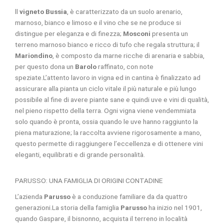
ll
vigneto Bussia
, è caratterizzato da un suolo arenario,
marnoso, bianco e limoso e il vino che se ne produce si
distingue per eleganza e di finezza;
Mosconi
presenta un
terreno marnoso bianco e ricco di tufo che regala struttura; il
Mariondino
, è composto da marne ricche di arenaria e sabbia,
per questo dona un
Barolo
raffinato, con note
speziate.L’attento lavoro in vigna ed in cantina è finalizzato ad
assicurare alla pianta un ciclo vitale il più naturale e più lungo
possibile al fine di avere piante sane e quindi uve e vini di qualità,
nel pieno rispetto della terra. Ogni vigna viene vendemmiata
solo quando è pronta, ossia quando le uve hanno raggiunto la
piena maturazione; la raccolta avviene rigorosamente a mano,
questo permette di raggiungere l’eccellenza e di ottenere vini
eleganti, equilibrati e di grande personalità.
PARUSSO: UNA FAMIGLIA DI ORIGINI CONTADINE
L’azienda
Parusso
è a conduzione familiare da da quattro
generazioni.La storia della famiglia
Parusso
ha inizio nel 1901,
quando Gaspare, il bisnonno, acquista il terreno in località