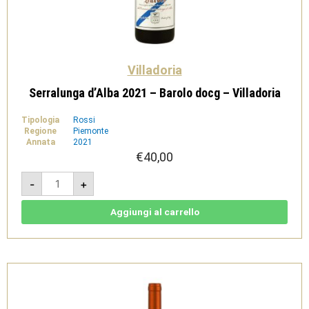
Villadoria
Serralunga d’Alba 2021 – Barolo docg – Villadoria
Tipologia
Rossi
Regione
Piemonte
Annata
2021
€
40,00
Serralunga
-
+
d'Alba
2021
-
Barolo
Aggiungi al carrello
docg
-
Villadoria
quantità