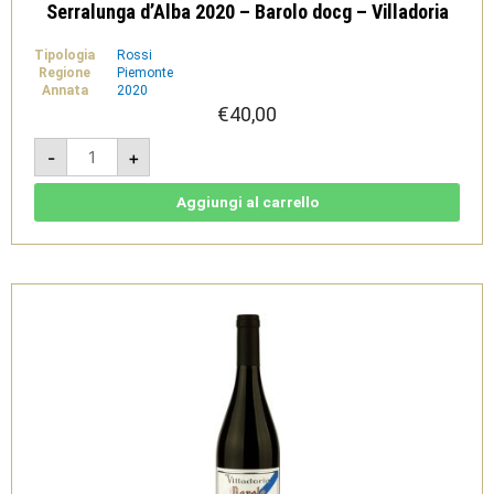
Serralunga d’Alba 2020 – Barolo docg – Villadoria
Tipologia
Rossi
Regione
Piemonte
Annata
2020
€
40,00
Serralunga
-
+
d'Alba
2020
-
Barolo
Aggiungi al carrello
docg
-
Villadoria
quantità