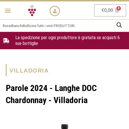
Vai
Menu
NEWS & PROMO
al
Carrel
€
0,00
contenuto
Rossi
Bianchi
Bollicine
Tutti i vini
I PRODUTTORI
La spedizione per ogni produttore è gratuita se acquisti 6
sue bottiglie
VILLADORIA
Parole 2024 - Langhe DOC
Chardonnay - Villadoria