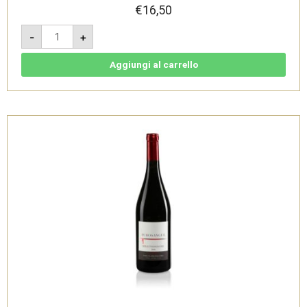
€
16,50
Roero
-
+
Arneis
Docg
2024
-
Aggiungi al carrello
Villadoria
quantità