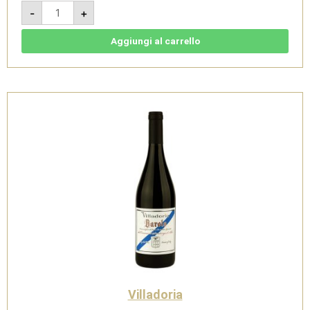
Calice
-
+
2016
-
Barolo
DOCG
Aggiungi al carrello
-
Villadoria
quantità
Villadoria