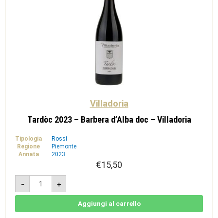
Villadoria
Tardòc 2023 – Barbera d’Alba doc – Villadoria
Tipologia
Rossi
Regione
Piemonte
Annata
2023
€
15,50
Tardòc
-
+
2023
-
Barbera
d'Alba
Aggiungi al carrello
doc
-