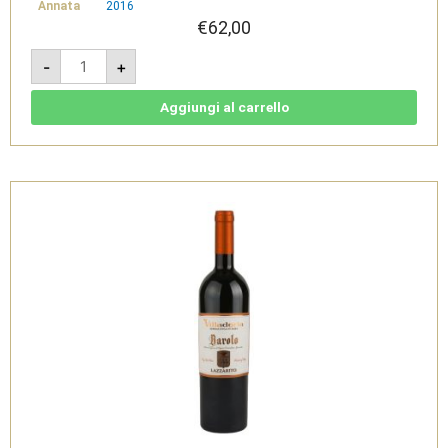
Annata
2016
€
62,00
Lazzarito
-
+
2016
-
Barolo
docg
Aggiungi al carrello
-
Villadoria
quantità