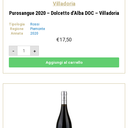
Villadoria
Purosangue 2020 – Dolcetto d’Alba DOC – Villadoria
Tipologia
Rossi
Regione
Piemonte
Annata
2020
€
17,50
Purosangue
-
+
2020
-
Dolcetto
d'Alba
Aggiungi al carrello
DOC
-
Villadoria
quantità