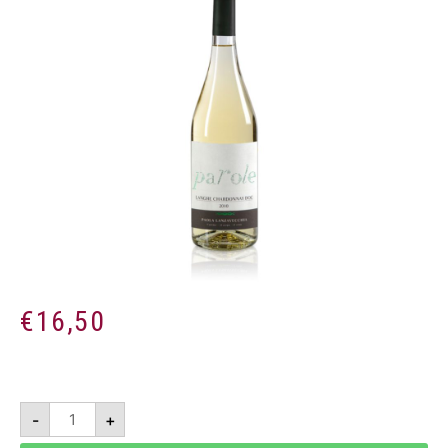
€
16,50
Parole
-
+
2024
-
Langhe