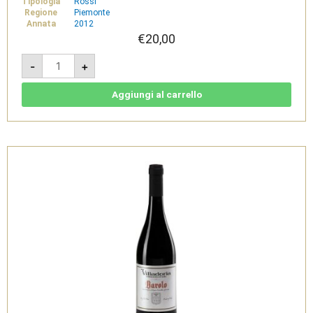
Tipologia
Rossi
Regione
Piemonte
Annata
2012
€
20,00
Essentia
-
+
2012
-
Alba
DOC
Aggiungi al carrello
-
Villadoria
quantità