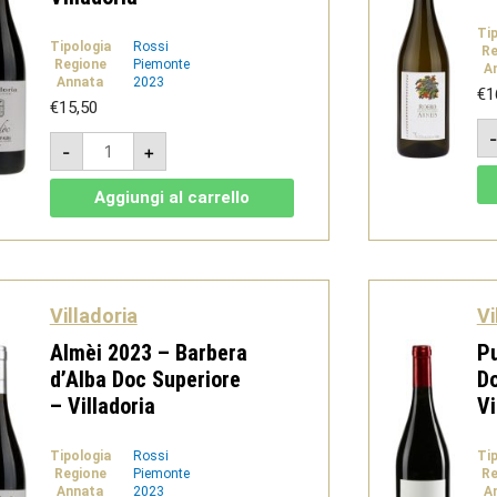
Ti
Tipologia
Rossi
Re
Regione
Piemonte
A
Annata
2023
€
1
€
15,50
Tardòc
-
+
2023
-
Barbera
Aggiungi al carrello
d'Alba
doc
-
Villadoria
quantità
Villadoria
Vi
Almèi 2023 – Barbera
P
d’Alba Doc Superiore
Do
– Villadoria
Vi
Tipologia
Rossi
Ti
Regione
Piemonte
Re
Annata
2023
A