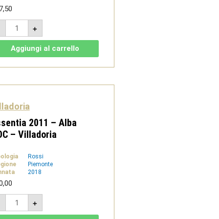
7,50
Purosangue
-
+
2020
-
Dolcetto
Aggiungi al carrello
d'Alba
DOC
-
Villadoria
quantità
lladoria
sentia 2011 – Alba
C – Villadoria
pologia
Rossi
gione
Piemonte
nnata
2018
0,00
Essentia
-
+
2011
-