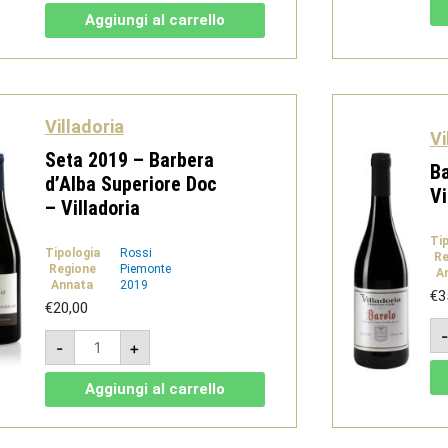
-
Aggiungi al carrello
Langhe
Doc
Nebbiolo
-
Villadoria
quantità
Villadoria
Vi
Seta 2019 – Barbera
Ba
d’Alba Superiore Doc
Vi
– Villadoria
Ti
Tipologia
Rossi
Re
Regione
Piemonte
A
Annata
2019
€
3
€
20,00
Seta
-
+
2019
-
Barbera
Aggiungi al carrello
d'Alba
Superiore
Doc
-