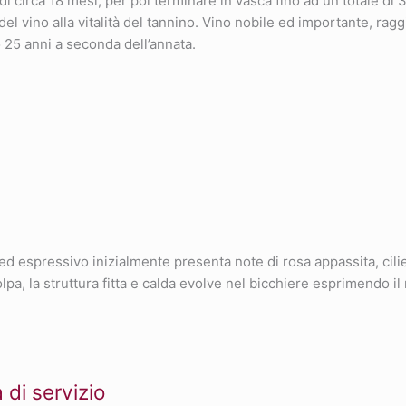
i circa 18 mesi, per poi terminare in vasca fino ad un totale di 3
el vino alla vitalità del tannino. Vino nobile ed importante, rag
 25 anni a seconda dell’annata.
 ed espressivo inizialmente presenta note di rosa appassita, cilieg
olpa, la struttura fitta e calda evolve nel bicchiere esprimendo i
di servizio