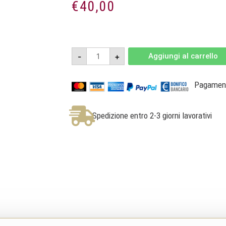
€
40,00
Serralunga
-
+
Aggiungi al carrello
d'Alba
2021
-
Barolo
Pagamenti
docg
-
Villadoria
quantità
Spedizione entro 2-3 giorni lavorativi