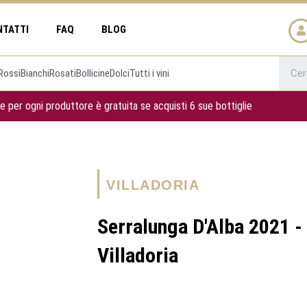
NTATTI
FAQ
BLOG
Rossi
Bianchi
Rosati
Bollicine
Dolci
Tutti i vini
e per ogni produttore è gratuita se acquisti 6 sue bottiglie
VILLADORIA
Serralunga D'Alba 2021 -
Villadoria