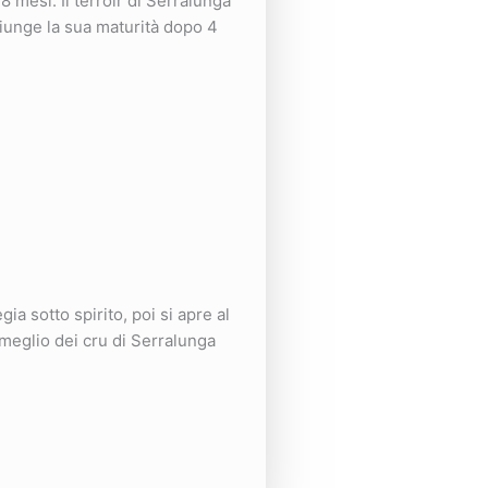
8 mesi. Il terroir di Serralunga
giunge la sua maturità dopo 4
ia sotto spirito, poi si apre al
l meglio dei cru di Serralunga