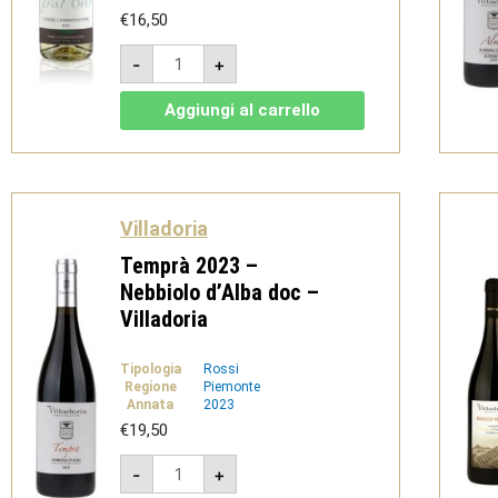
€
16,50
Parole
-
+
2024
-
Langhe
Aggiungi al carrello
DOC
Chardonnay
-
Villadoria
quantità
Villadoria
Temprà 2023 –
Nebbiolo d’Alba doc –
Villadoria
Tipologia
Rossi
Regione
Piemonte
Annata
2023
€
19,50
Temprà
-
+
2023
-