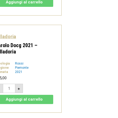
Alba
Aggiungi al carrello
DOC
-
Villadoria
quantità
lladoria
rolo Docg 2021 –
lladoria
pologia
Rossi
gione
Piemonte
nnata
2021
5,00
Barolo
-
+
Docg
2021
-
Aggiungi al carrello
Villadoria
quantità