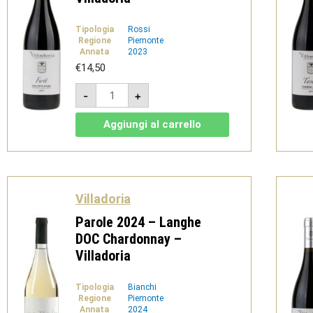
Tipologia
Rossi
Regione
Piemonte
Annata
2023
€
14,50
Furèt
-
+
2023
-
Dolcetto
Aggiungi al carrello
d'Alba
doc
-
Villadoria
quantità
Villadoria
Parole 2024 – Langhe
DOC Chardonnay –
Villadoria
Tipologia
Bianchi
Regione
Piemonte
Annata
2024