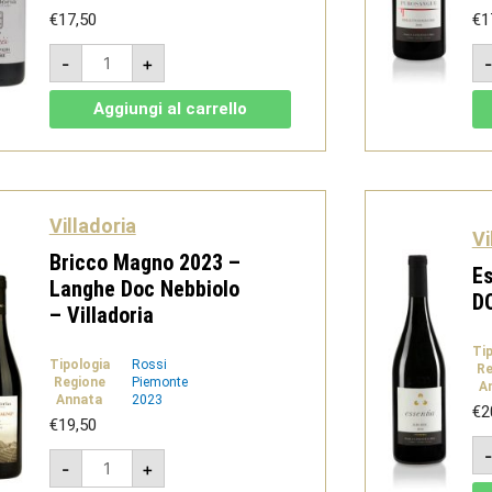
€
17,50
€
1
Almèi
-
+
2023
-
Barbera
Aggiungi al carrello
d'Alba
Doc
Superiore
-
Villadoria
quantità
Villadoria
Vi
Bricco Magno 2023 –
Es
Langhe Doc Nebbiolo
DO
– Villadoria
Ti
Tipologia
Rossi
Re
Regione
Piemonte
A
Annata
2023
€
2
€
19,50
Bricco
-
+
Magno
2023