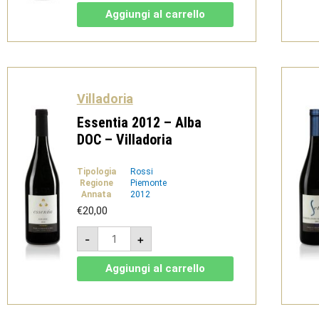
Nebbiolo
Aggiungi al carrello
d'Alba
doc
-
Villadoria
quantità
Villadoria
Essentia 2012 – Alba
DOC – Villadoria
Tipologia
Rossi
Regione
Piemonte
Annata
2012
€
20,00
Essentia
-
+
2012
-
Alba
Aggiungi al carrello
DOC
-
Villadoria
quantità