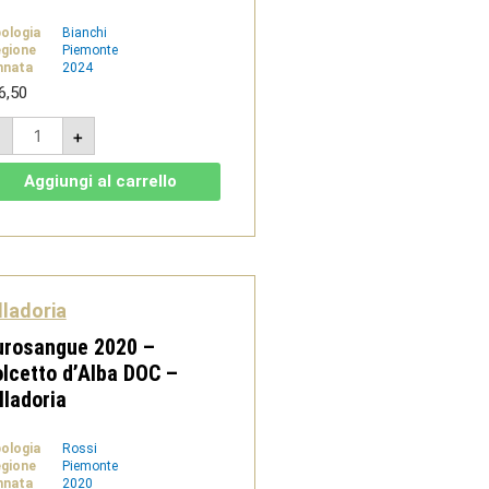
pologia
Bianchi
gione
Piemonte
nnata
2024
6,50
Roero
-
+
Arneis
Docg
2024
Aggiungi al carrello
-
Villadoria
quantità
lladoria
urosangue 2020 –
lcetto d’Alba DOC –
lladoria
pologia
Rossi
gione
Piemonte
nnata
2020