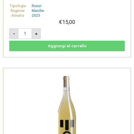
Tipologia
Rossi
Regione
Marche
Annata
2023
€
15,00
Barbarossa
-
+
2023
-
Lacrima
di
Aggiungi al carrello
Morro
d'Alba
DOC
-
Tenuta
di
Tavignano
quantità