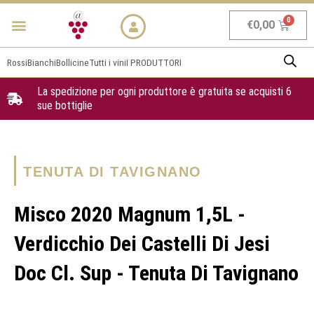
Vai
Menu
NEWS & PROMO
al
Carrel
€
0,00
contenuto
Rossi
Bianchi
Bollicine
Tutti i vini
I PRODUTTORI
La spedizione per ogni produttore è gratuita se acquisti 6
sue bottiglie
TENUTA DI TAVIGNANO
Misco 2020 Magnum 1,5L -
Verdicchio Dei Castelli Di Jesi
Doc Cl. Sup - Tenuta Di Tavignano