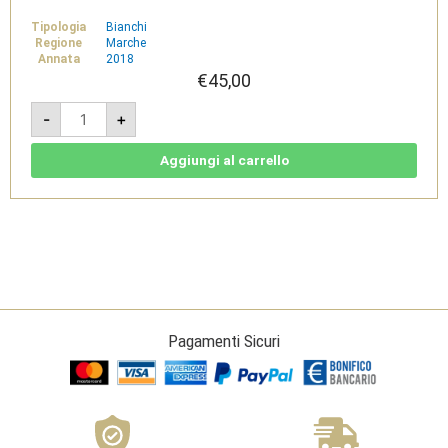
Tipologia
Bianchi
Regione
Marche
Annata
2018
€
45,00
Misco
-
+
Riserva
2018
-
Castelli
Aggiungi al carrello
di
Jesi
Verdicchio
Riserva
DOCG
Classico
-
Tenuta
di
Tavignano
quantità
Pagamenti Sicuri