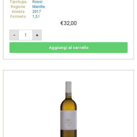
Tipologia
Rossi
Regione
Marche
Annata
2017
Formato
1,5 l
€
32,00
Libenter
-
+
2018
Magnum
1,5L
-
Aggiungi al carrello
Rosso
Piceno
DOC
-
Tenuta
di
Tavignano
quantità