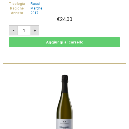
Tipologia
Rossi
Regione
Marche
Annata
2017
€
24,00
Libenter
-
+
2018
-
Rosso
Piceno
Aggiungi al carrello
DOC
-
Tenuta
di
Tavignano
quantità