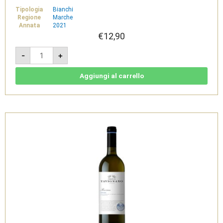
Tipologia
Bianchi
Regione
Marche
Annata
2021
€
12,90
La
-
+
Birba
2021
-
Marche
Aggiungi al carrello
IGP
Rosato
Frizzante
-
Tenuta
di
Tavignano
quantità