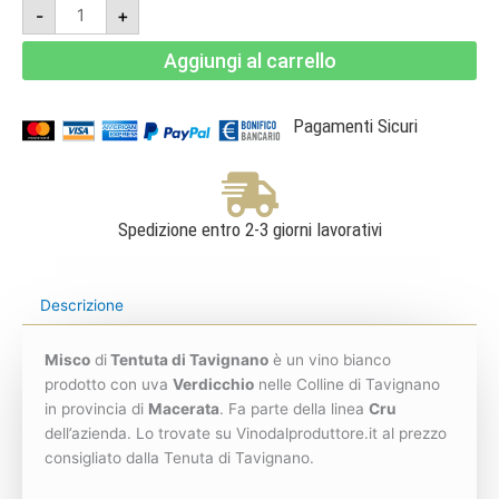
Misco
-
+
2020
Magnum
1,5L
Aggiungi al carrello
-
Verdicchio
dei
Castelli
di
Pagamenti Sicuri
Jesi
Doc
Cl.
Sup
-
Tenuta
di
Spedizione entro 2-3 giorni lavorativi
Tavignano
quantità
Descrizione
Misco
di
Tentuta di Tavignano
è un vino bianco
prodotto con uva
Verdicchio
nelle Colline di Tavignano
in provincia di
Macerata
. Fa parte della linea
Cru
dell’azienda. Lo trovate su Vinodalproduttore.it al prezzo
consigliato dalla Tenuta di Tavignano.