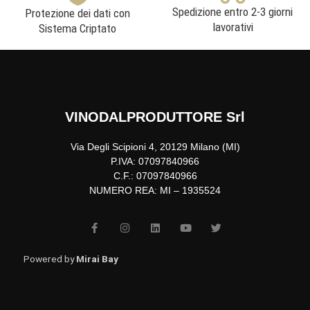
Spedizione entro 2-3 giorni
Protezione dei dati con
lavorativi
Sistema Criptato
VINODALPRODUTTORE Srl
Via Degli Scipioni 4, 20129 Milano (MI)
P.IVA: 07097840966
C.F.: 07097840966
NUMERO REA: MI – 1935524
F
I
L
Y
T
a
n
i
o
w
c
s
n
u
i
e
t
k
t
t
b
a
e
u
t
Powered by
Mirai Bay
o
g
d
b
e
o
r
i
e
r
k
a
n
-
m
f