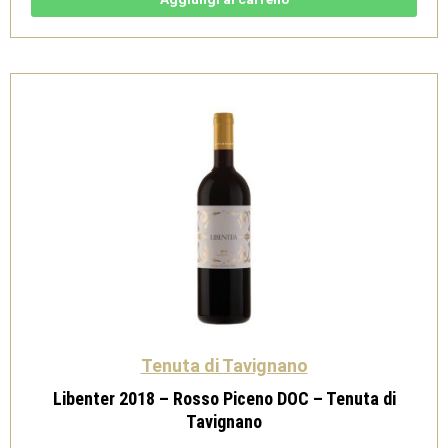
di
Jesi
DOC
Classico
Superiore
-
Tenuta
di
Tavignano
quantità
Tenuta di Tavignano
Libenter 2018 – Rosso Piceno DOC – Tenuta di
Tavignano