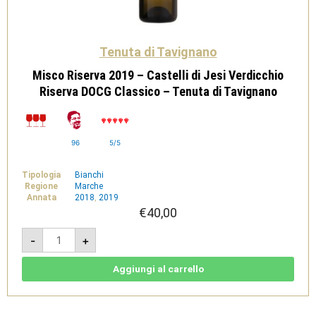
Tenuta di Tavignano
Misco Riserva 2019 – Castelli di Jesi Verdicchio
Riserva DOCG Classico – Tenuta di Tavignano
96
5/5
Tipologia
Bianchi
Regione
Marche
Annata
2018
,
2019
€
40,00
Misco
-
+
Riserva
2019
-
Castelli
Aggiungi al carrello
di
Jesi
Verdicchio
Riserva
DOCG