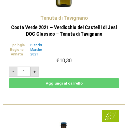
Tenuta di Tavignano
Costa Verde 2021 – Verdicchio dei Castelli di Jesi
DOC Classico – Tenuta di Tavignano
Tipologia
Bianchi
Regione
Marche
Annata
2021
€
10,30
Costa
-
+
Verde
2021
-
Verdicchio
Aggiungi al carrello
dei
Castelli
di
Jesi
DOC
Classico
-
Tenuta
di
Tavignano
quantità