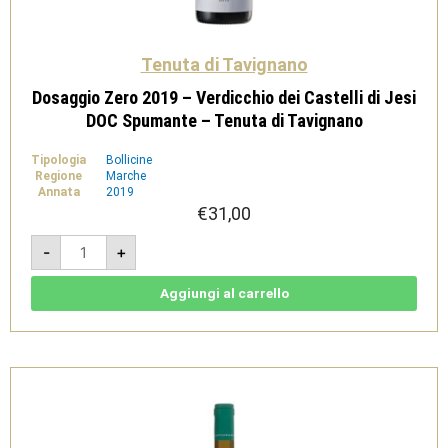
Tenuta di Tavignano
Dosaggio Zero 2019 – Verdicchio dei Castelli di Jesi
DOC Spumante – Tenuta di Tavignano
Tipologia
Bollicine
Regione
Marche
Annata
2019
€
31,00
Dosaggio
-
+
Zero
2019
-
Verdicchio
Aggiungi al carrello
dei
Castelli
di
Jesi
DOC
Spumante
-
Tenuta
di
Tavignano
quantità