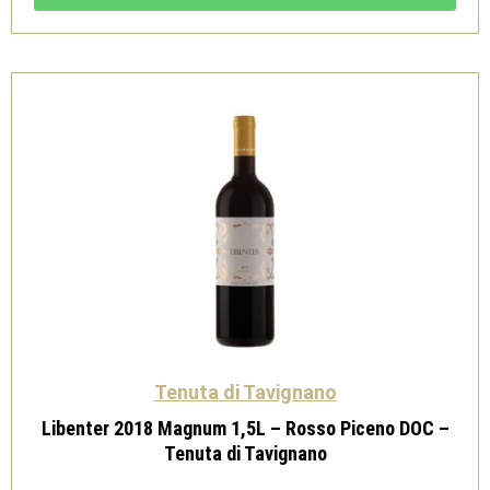
Verdicchio
dei
Castelli
di
Jesi
Doc
Cl.
Sup
-
Tenuta
di
Tavignano
quantità
Tenuta di Tavignano
Libenter 2018 Magnum 1,5L – Rosso Piceno DOC –
Tenuta di Tavignano