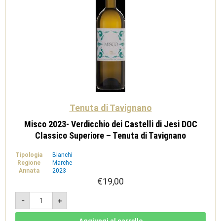
Tenuta di Tavignano
Misco 2023- Verdicchio dei Castelli di Jesi DOC
Classico Superiore – Tenuta di Tavignano
Tipologia
Bianchi
Regione
Marche
Annata
2023
€
19,00
Misco
-
+
2023-
Verdicchio
dei
Castelli
Aggiungi al carrello