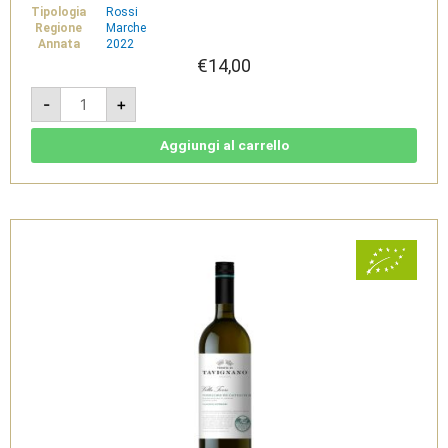
Tipologia
Rossi
Regione
Marche
Annata
2022
€
14,00
Cervidoni
-
+
2022
-
Rosso
Piceno
Aggiungi al carrello
DOC
-
Tenuta
di
Tavignano
quantità