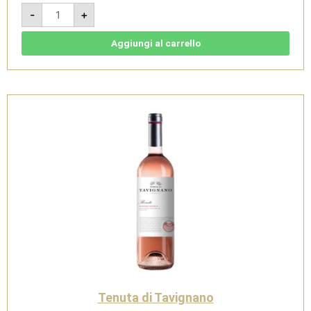
Cervidoni
-
+
2022
-
Rosso
Piceno
Aggiungi al carrello
DOC
-
Tenuta
di
Tavignano
quantità
Tenuta di Tavignano