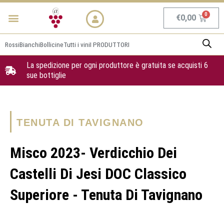
Vai
Menu
NEWS & PROMO
al
Carrel
€
0,00
contenuto
Rossi
Bianchi
Bollicine
Tutti i vini
I PRODUTTORI
La spedizione per ogni produttore è gratuita se acquisti 6
sue bottiglie
TENUTA DI TAVIGNANO
Misco 2023- Verdicchio Dei
Castelli Di Jesi DOC Classico
Superiore - Tenuta Di Tavignano