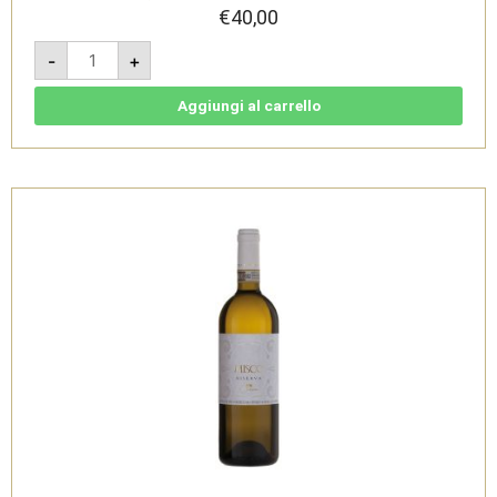
€
40,00
Misco
-
+
Riserva
2019
-
Castelli
Aggiungi al carrello
di
Jesi
Verdicchio
Riserva
DOCG
Classico
-
Tenuta
di
Tavignano
quantità