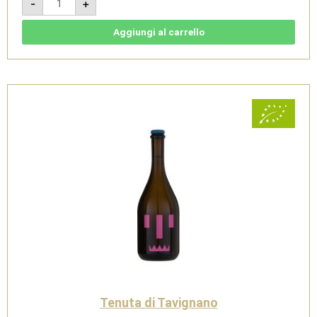
-
+
Verde
2021
-
Verdicchio
Aggiungi al carrello
dei
Castelli
di
Jesi
DOC
Classico
-
Tenuta
di
Tavignano
quantità
Tenuta di Tavignano