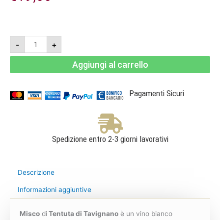
Misco
-
+
2023-
Verdicchio
dei
Aggiungi al carrello
Castelli
di
Jesi
DOC
Classico
Pagamenti Sicuri
Superiore
-
Tenuta
di
Tavignano
quantità
Spedizione entro 2-3 giorni lavorativi
Descrizione
Informazioni aggiuntive
Misco
di
Tentuta di Tavignano
è un vino bianco