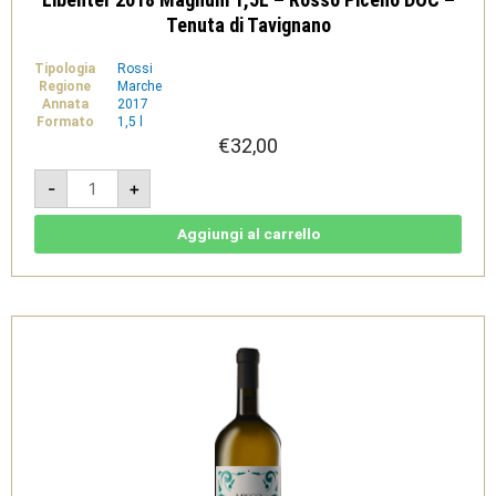
Tenuta di Tavignano
Tipologia
Rossi
Regione
Marche
Annata
2017
Formato
1,5 l
€
32,00
Libenter
-
+
2018
Magnum
1,5L
-
Aggiungi al carrello
Rosso
Piceno
DOC
-
Tenuta
di
Tavignano
quantità