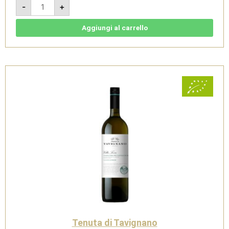
Pecorino
-
+
2021
-
Offida
DOCG
Aggiungi al carrello
Pecorino
-
Tenuta
di
Tavignano
quantità
Tenuta di Tavignano