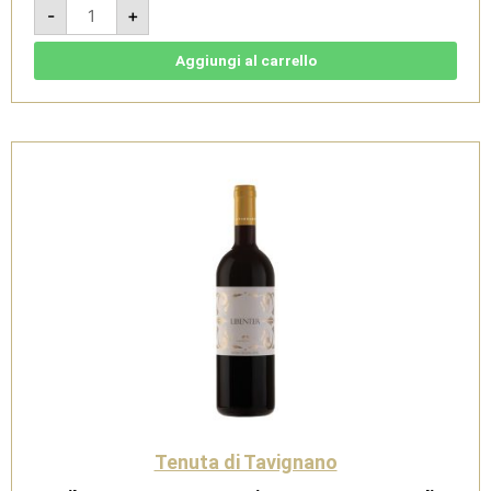
La
-
+
Vergine
2020
-
Marche
Aggiungi al carrello
IGP
Bianco
-
Tenuta
di
Tavignano
quantità
Tenuta di Tavignano