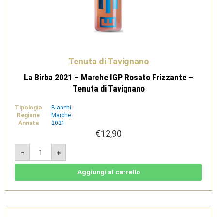
Tenuta di Tavignano
La Birba 2021 – Marche IGP Rosato Frizzante –
Tenuta di Tavignano
Tipologia
Bianchi
Regione
Marche
Annata
2021
€
12,90
La
-
+
Birba
2021
-
Marche
Aggiungi al carrello
IGP
Rosato
Frizzante
-
Tenuta
di
Tavignano