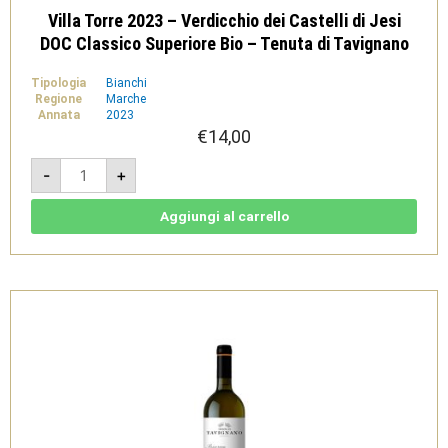
Villa Torre 2023 – Verdicchio dei Castelli di Jesi
DOC Classico Superiore Bio – Tenuta di Tavignano
Tipologia
Bianchi
Regione
Marche
Annata
2023
€
14,00
Villa
-
+
Torre
2023
-
Verdicchio
Aggiungi al carrello
dei
Castelli
di
Jesi
DOC
Classico
Superiore
Bio
-
Tenuta
di
Tavignano
quantità