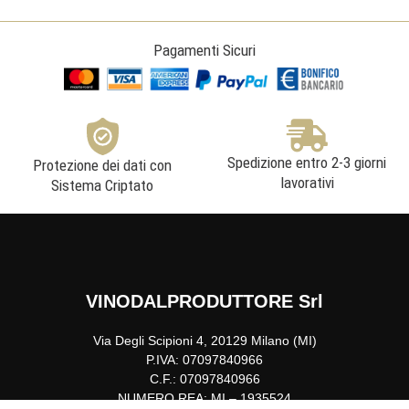
Tavignano
quantità
Pagamenti Sicuri
Spedizione entro 2-3 giorni
Protezione dei dati con
lavorativi
Sistema Criptato
VINODALPRODUTTORE Srl
Via Degli Scipioni 4, 20129 Milano (MI)
P.IVA: 07097840966
C.F.: 07097840966
NUMERO REA: MI – 1935524