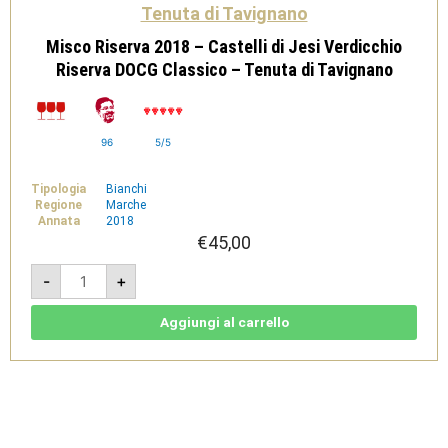
Tenuta di Tavignano
Misco Riserva 2018 – Castelli di Jesi Verdicchio
Riserva DOCG Classico – Tenuta di Tavignano
96
5/5
Tipologia
Bianchi
Regione
Marche
Annata
2018
€
45,00
Misco
-
+
Riserva
2018
-
Castelli
Aggiungi al carrello
di
Jesi
Verdicchio
Riserva
DOCG
Classico
-
Tenuta
di