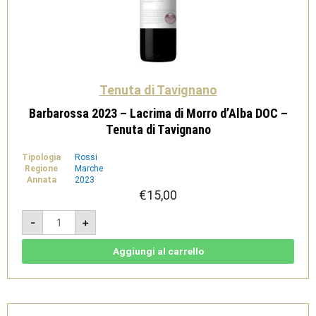
Tenuta di Tavignano
Barbarossa 2023 – Lacrima di Morro d’Alba DOC –
Tenuta di Tavignano
Tipologia
Rossi
Regione
Marche
Annata
2023
€
15,00
Barbarossa
-
+
2023
-
Lacrima
di
Aggiungi al carrello
Morro
d'Alba
DOC
-
Tenuta
di
Tavignano