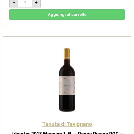
-
+
2018
Magnum
1,5L
-
Aggiungi al carrello
Verdicchio
dei
Castelli
di
Jesi
Doc
Cl.
Sup
-
Tenuta
di
Tavignano
quantità
Tenuta di Tavignano
Libenter 2018 Magnum 1,5L – Rosso Piceno DOC –