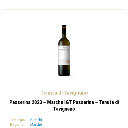
Jesi
DOC
Classico
Superiore
Bio
-
Tenuta
di
Tavignano
quantità
Tenuta di Tavignano
Passerina 2023 – Marche IGT Passarina – Tenuta di
Tavignano
Tipologia
Bianchi
Regione
Marche