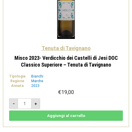
Tenuta di Tavignano
Misco 2023- Verdicchio dei Castelli di Jesi DOC
Classico Superiore – Tenuta di Tavignano
Tipologia
Bianchi
Regione
Marche
Annata
2023
€
19,00
Misco
-
+
2023-
Verdicchio
dei
Castelli
Aggiungi al carrello
di
Jesi
DOC
Classico