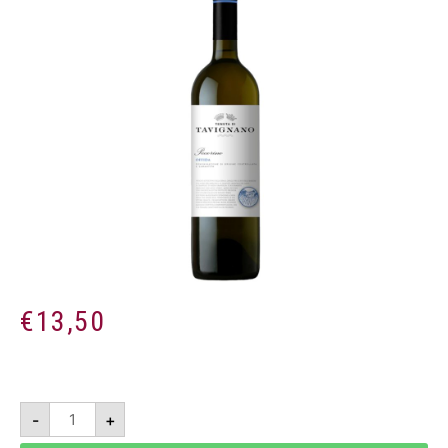
€
13,50
Pecorino
-
+
2021
-
Offida