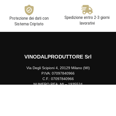
Spedizione entro 2-3 giorni
Protezione dei dati con
lavorativi
Sistema Criptato
VINODALPRODUTTORE Srl
Via Degli Scipioni 4, 20129 Milano (MI)
P.IVA: 07097840966
C.F.: 07097840966
NUMERO REA: MI – 1935524
F
I
L
Y
T
a
n
i
o
w
c
s
n
u
i
e
t
k
t
t
b
a
e
u
t
Powered by
Mirai Bay
o
g
d
b
e