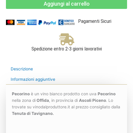
Aggiungi al carrello
DOCG
Pecorino
-
Tenuta
di
Pagamenti Sicuri
Tavignano
quantità
Spedizione entro 2-3 giorni lavorativi
Descrizione
Informazioni aggiuntive
Pecorino
è un vino bianco prodotto con uva
Pecorino
nella zona di
Offida
, in provincia di
Ascoli Piceno
. Lo
trovate su vinodalproduttore.it al prezzo consigliato dalla
Tenuta di Tavignano.