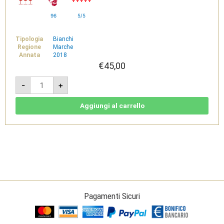
96
5/5
Tipologia
Bianchi
Regione
Marche
Annata
2018
€
45,00
Misco
-
+
Riserva
2018
-
Castelli
Aggiungi al carrello
di
Jesi
Verdicchio
Riserva
DOCG
Classico
-
Tenuta
di
Tavignano
quantità
Pagamenti Sicuri