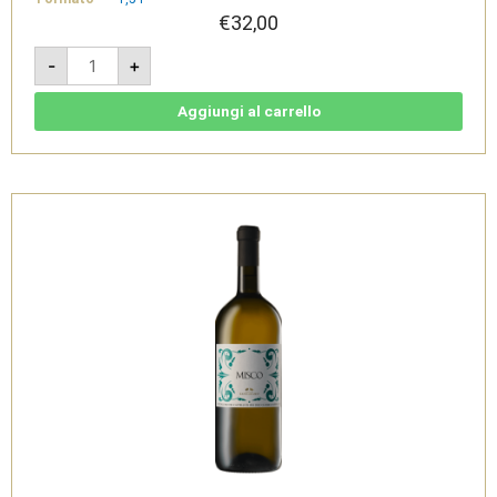
€
32,00
Libenter
-
+
2018
Magnum
1,5L
-
Aggiungi al carrello
Rosso
Piceno
DOC
-
Tenuta
di
Tavignano
quantità