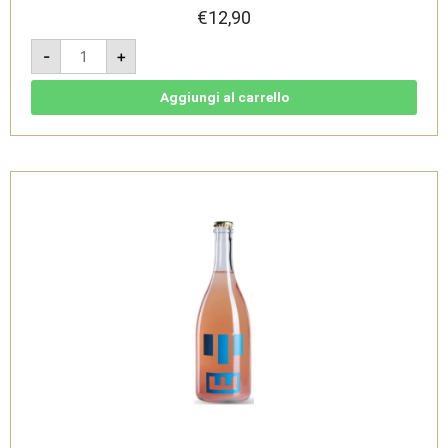
€
12,90
Il
-
+
Pestifero
2021
-
Marche
Aggiungi al carrello
IGP
Bianco
Bio
-
Tenuta
di
Tavignano
quantità