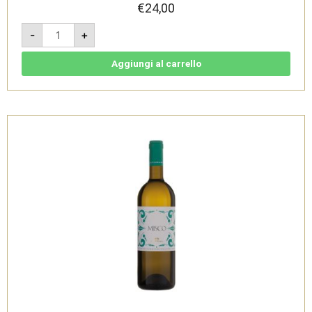
€
24,00
Libenter
-
+
2018
-
Rosso
Piceno
Aggiungi al carrello
DOC
-
Tenuta
di
Tavignano
quantità