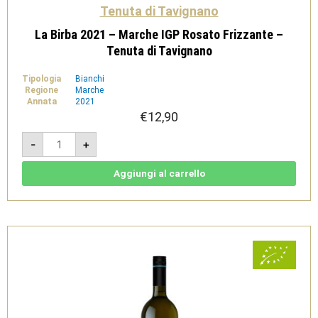
Tenuta di Tavignano
La Birba 2021 – Marche IGP Rosato Frizzante –
Tenuta di Tavignano
Tipologia
Bianchi
Regione
Marche
Annata
2021
€
12,90
La
-
+
Birba
2021
-
Marche
Aggiungi al carrello
IGP
Rosato
Frizzante
-
Tenuta
di
Tavignano
quantità