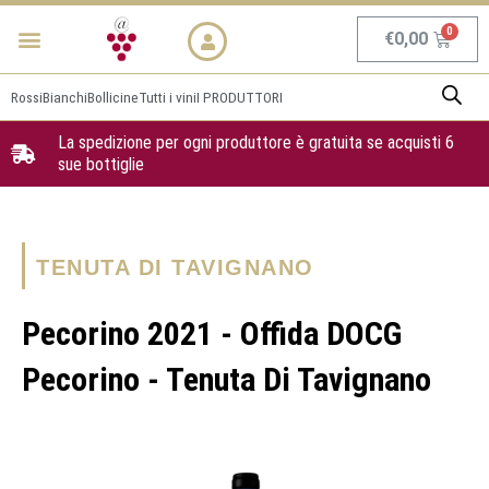
Vai
Menu
NEWS & PROMO
al
Carrel
€
0,00
contenuto
Rossi
Bianchi
Bollicine
Tutti i vini
I PRODUTTORI
La spedizione per ogni produttore è gratuita se acquisti 6
sue bottiglie
TENUTA DI TAVIGNANO
Pecorino 2021 - Offida DOCG
Pecorino - Tenuta Di Tavignano