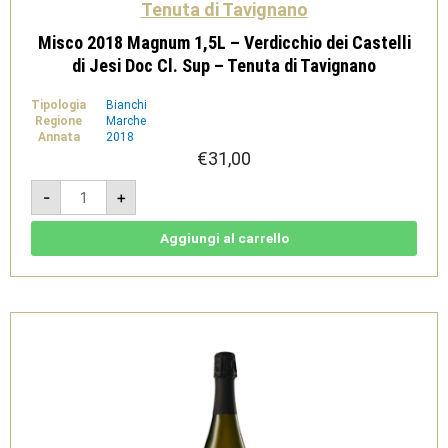
Tenuta di Tavignano
Misco 2018 Magnum 1,5L – Verdicchio dei Castelli
di Jesi Doc Cl. Sup – Tenuta di Tavignano
Tipologia
Bianchi
Regione
Marche
Annata
2018
€
31,00
Misco
-
+
2018
Magnum
1,5L
-
Aggiungi al carrello
Verdicchio
dei
Castelli
di
Jesi
Doc
Cl.
Sup
-
Tenuta
di
Tavignano
quantità