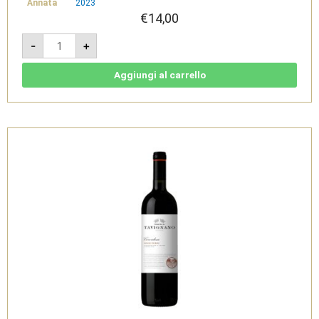
Annata
2023
€
14,00
Passerina
-
+
2023
-
Marche
IGT
Aggiungi al carrello
Passarina
-
Tenuta
di
Tavignano
quantità