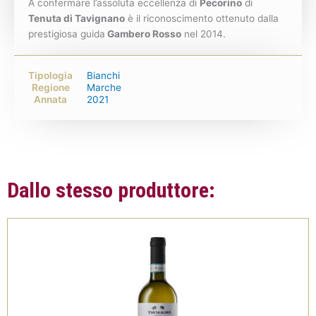
A confermare l’assoluta eccellenza di
Pecorino
di
Tenuta di Tavignano
è il riconoscimento ottenuto dalla
prestigiosa guida
Gambero Rosso
nel 2014.
Tipologia
Bianchi
Regione
Marche
Annata
2021
Dallo stesso produttore: