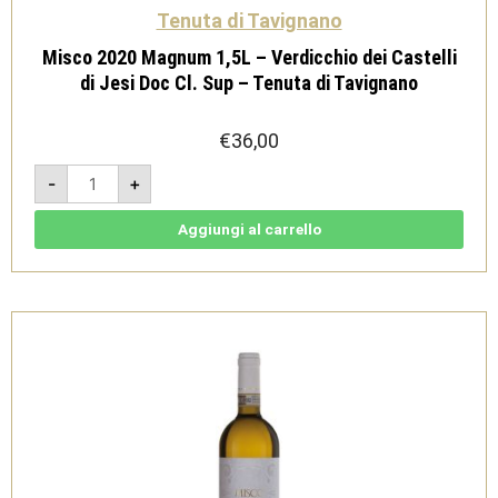
Tenuta di Tavignano
Misco 2020 Magnum 1,5L – Verdicchio dei Castelli
di Jesi Doc Cl. Sup – Tenuta di Tavignano
€
36,00
Misco
-
+
2020
Magnum
1,5L
-
Aggiungi al carrello
Verdicchio
dei
Castelli
di
Jesi
Doc
Cl.
Sup
-
Tenuta
di
Tavignano
quantità