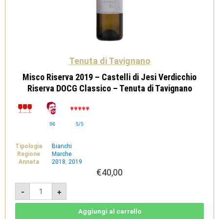
Tenuta di Tavignano
Misco Riserva 2019 – Castelli di Jesi Verdicchio
Riserva DOCG Classico – Tenuta di Tavignano
96
5/5
Tipologia
Bianchi
Regione
Marche
Annata
2018
,
2019
€
40,00
Misco
-
+
Riserva
2019
-
Castelli
Aggiungi al carrello
di