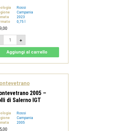
pologia
Rossi
gione
Campania
nnata
2023
rmato
0,75 l
9,00
Core
-
+
Rosso
-
Aglianico
Aggiungi al carrello
Campania
Igt
-
Montevetrano
quantità
ontevetrano
ontevetrano 2005 –
lli di Salerno IGT
pologia
Rossi
gione
Campania
nnata
2005
5,00