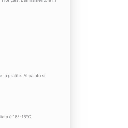
 Tronçais. L’affinamento è in
la grafite. Al palato si
iata è 16°-18°C.