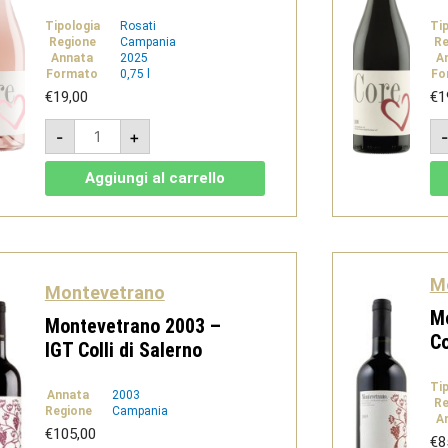
Tipologia
Rosati
Ti
Regione
Campania
Re
Annata
2025
A
Formato
0,75 l
Fo
€
19,00
€
1
Core
-
+
Rosa
-
IGT
Aggiungi al carrello
Campania
Rosato
-
Montevetrano
quantità
M
Montevetrano
M
Montevetrano 2003 –
Co
IGT Colli di Salerno
Ti
Annata
2003
Re
Regione
Campania
A
€
105,00
€
8