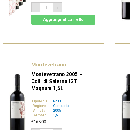
La
-
+
Famiglia
dei
Core
Aggiungi al carrello
-
Montevetrano
quantità
Montevetrano
Montevetrano 2005 –
Colli di Salerno IGT
Magnum 1,5L
Tipologia
Rossi
Regione
Campania
Annata
2005
Formato
1,5 l
€
165,00