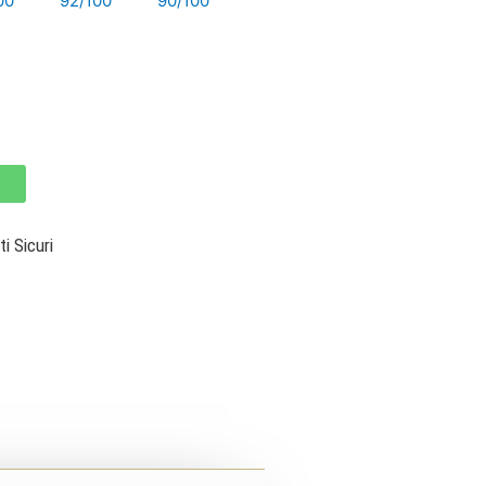
00
92/100
90/100
 Sicuri