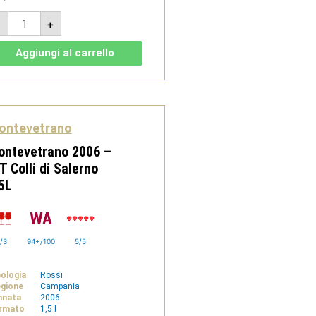
Montevetrano
-
+
2005
-
Colli
Aggiungi al carrello
di
Salerno
IGT
quantità
ontevetrano
ontevetrano 2006 –
T Colli di Salerno
5L
/3
94+/100
5/5
pologia
Rossi
gione
Campania
nnata
2006
rmato
1,5 l