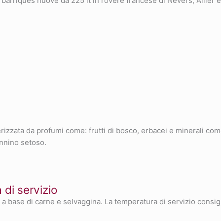
 barriques nuove da 225 lt in rovere francese di Nevers, Allier e
rizzata da profumi come: frutti di bosco, erbacei e minerali come 
annino setoso.
di servizio
 base di carne e selvaggina. La temperatura di servizio consigl