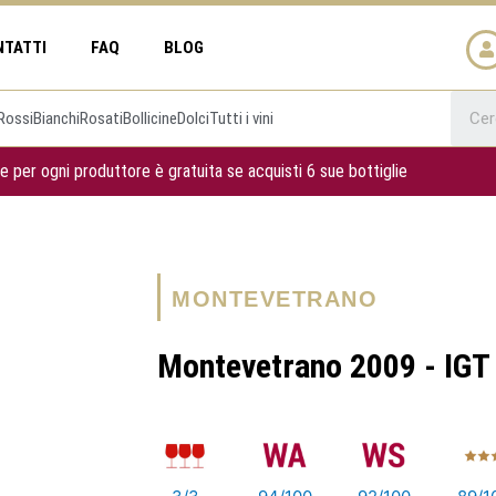
NTATTI
FAQ
BLOG
Rossi
Bianchi
Rosati
Bollicine
Dolci
Tutti i vini
e per ogni produttore è gratuita se acquisti 6 sue bottiglie
MONTEVETRANO
Montevetrano 2009 - IGT 