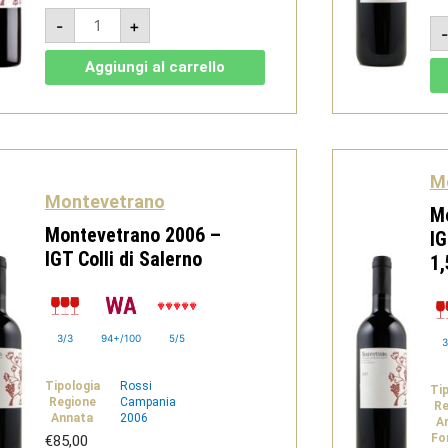
Montevetrano
-
+
2003
-
IGT
Aggiungi al carrello
Colli
di
Salerno
quantità
M
Montevetrano
M
Montevetrano 2006 –
IG
IGT Colli di Salerno
1,
3/3
94+/100
5/5
3
Tipologia
Rossi
Ti
Regione
Campania
Re
Annata
2006
A
Fo
€
85,00