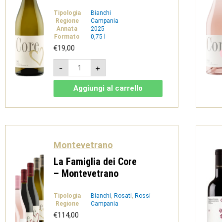
Tipologia
Bianchi
Regione
Campania
Annata
2025
Formato
0,75 l
€
19,00
Core
-
+
Bianco
-
IGT
Aggiungi al carrello
Campania
Bianco
-
Montevetrano
quantità
Montevetrano
La Famiglia dei Core
– Montevetrano
Tipologia
Bianchi
,
Rosati
,
Rossi
Regione
Campania
€
114,00