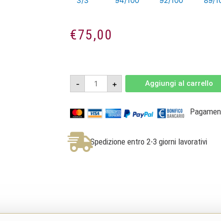
3/3
94/100
92/100
89/1
€
75,00
Montevetrano
-
+
Aggiungi al carrello
2009
-
IGT
Colli
Pagamenti
di
Salerno
quantità
Spedizione entro 2-3 giorni lavorativi