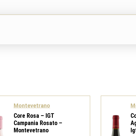
Montevetrano
M
Core Rosa – IGT
C
Campania Rosato –
Ag
Montevetrano
Ig