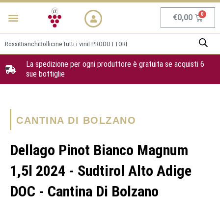
Vai
Menu
NEWS & PROMO
al
Carrel
€
0,00
contenuto
Rossi
Bianchi
Bollicine
Tutti i vini
I PRODUTTORI
La spedizione per ogni produttore è gratuita se acquisti 6
sue bottiglie
CANTINA DI BOLZANO
Dellago Pinot Bianco Magnum
1,5l 2024 - Sudtirol Alto Adige
DOC - Cantina Di Bolzano