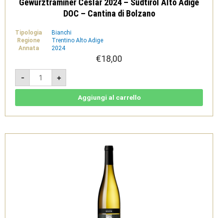
Gewürztraminer Ceslar 2024 – Sudtirol Alto Adige
DOC – Cantina di Bolzano
Tipologia
Bianchi
Regione
Trentino Alto Adige
Annata
2024
€
18,00
Gewürztraminer
-
+
Ceslar
2024
-
Sudtirol
Aggiungi al carrello
Alto
Adige
DOC
-
Cantina
di
Bolzano
quantità