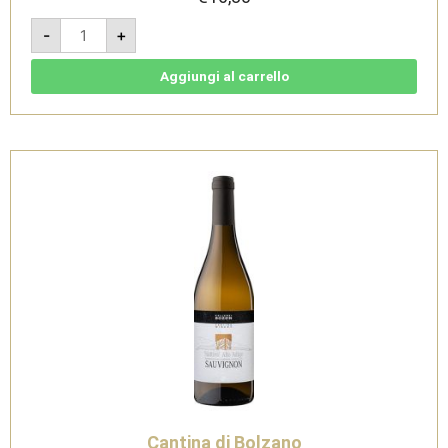
Lagrein
-
+
2024
-
Südtirol
Alto
Aggiungi al carrello
Adige
DOC
-
Cantina
di
Bolzano
quantità
Cantina di Bolzano