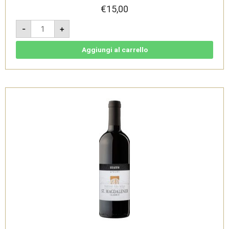
€
15,00
Müller
-
+
Thurgau
Valle
Isarco
2024
Aggiungi al carrello
-
Südtirol
Alto
Adige
DOC
-
Cantina
di
Bolzano
quantità