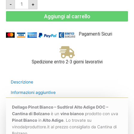
Dellago
-
+
Pinot
Bianco
Magnum
Aggiungi al carrello
1,5l
2024
-
Sudtirol
Alto
Pagamenti Sicuri
Adige
DOC
-
Cantina
di
Bolzano
quantità
Spedizione entro 2-3 giorni lavorativi
Descrizione
Informazioni aggiuntive
Dellago Pinot Bianco – Sudtirol Alto Adige DOC –
Cantina di Bolzano
è un
vino bianco
prodotto con uva
Pinot Bianco
in
Alto Adige
. Lo trovate su
vinodalproduttore.it al prezzo consigliato da Cantina di
Bolzano.