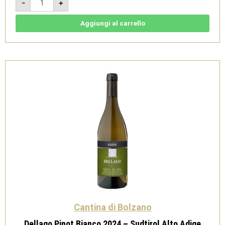
-
+
Chardonnay
2024
-
Sudtirol
Aggiungi al carrello
Alto
Adige
DOC
-
Cantina
di
Bolzano
quantità
Cantina di Bolzano
Dellago Pinot Bianco 2024 – Sudtirol Alto Adige