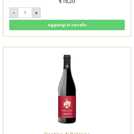
€
16,20
Merlot
-
+
2024
-
Sudtirol
Alto
Aggiungi al carrello
Adige
DOC
-
Cantina
di
Bolzano
quantità