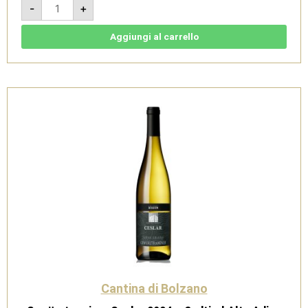
-
+
rosé
-
Sudtirol
Alto
Aggiungi al carrello
Adige
DOC
-
Cantina
di
Bolzano
quantità
Cantina di Bolzano