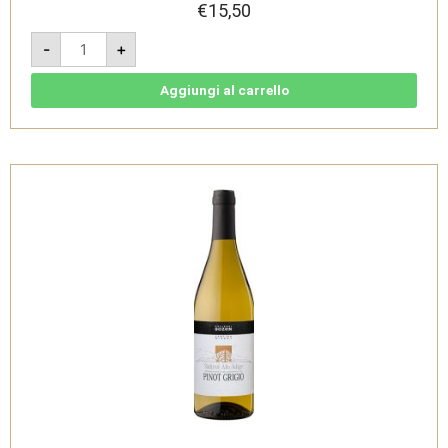
€
15,50
Chardonnay
-
+
2024
-
Südtirol
Alto
Aggiungi al carrello
Adige
DOC
-
Cantina
di
Bolzano
quantità