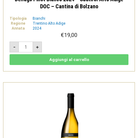
DOC – Cantina di Bolzano
Tipologia
Bianchi
Regione
Trentino Alto Adige
Annata
2024
€
19,00
Dellago
-
+
Pinot
Bianco
2024
-
Aggiungi al carrello
Sudtirol
Alto
Adige
DOC
-
Cantina
di
Bolzano
quantità