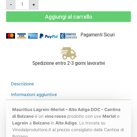
Mauritius
-
+
Lagrein-
Merlot
2021
Aggiungi al carrello
-
Alto
Adige
DOC
-
Pagamenti Sicuri
Cantina
di
Bolzano
quantità
Spedizione entro 2-3 giorni lavorativi
Descrizione
Informazioni aggiuntive
Mauritius Lagrein-Merlot – Alto Adige DOC – Cantina
di Bolzano
è un
vino rosso
prodotto con uve
Merlot
e
Lagrein
a
Bolzano
in
Alto Adige
. Lo trovate su
Vinodalproduttore.it al prezzo consigliato dalla Cantina di
Bolzano.