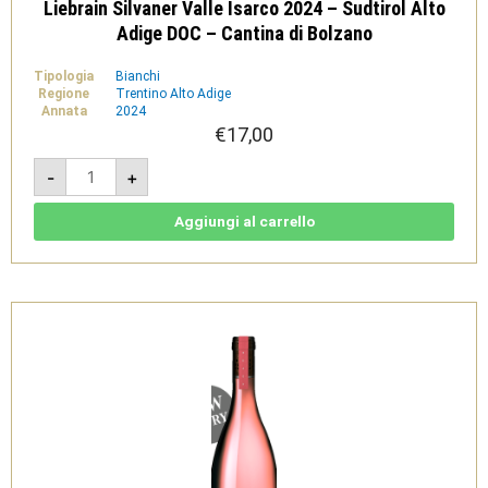
Liebrain Silvaner Valle Isarco 2024 – Sudtirol Alto
Adige DOC – Cantina di Bolzano
Tipologia
Bianchi
Regione
Trentino Alto Adige
Annata
2024
€
17,00
Liebrain
-
+
Silvaner
Valle
Isarco
2024
Aggiungi al carrello
-
Sudtirol
Alto
Adige
DOC
-
Cantina
di
Bolzano
quantità