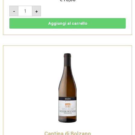
Santa
-
+
Maddalena
Classico
2024
-
Aggiungi al carrello
Südtirol
Alto
Adige
DOC
-
Cantina
di
Bolzano
quantità
Cantina di Bolzano