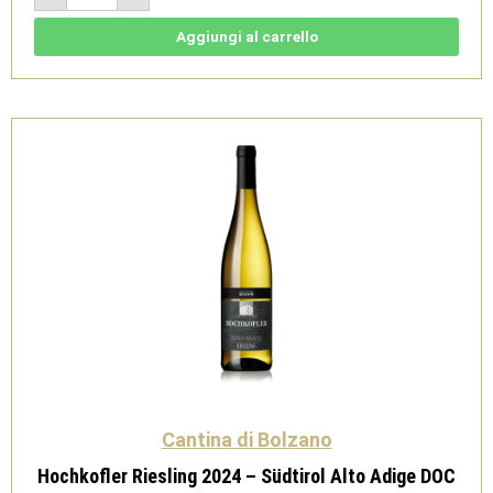
2024
-
Sudtirol
Aggiungi al carrello
Alto
Adige
DOC
-
Cantina
di
Bolzano
quantità
Cantina di Bolzano
Hochkofler Riesling 2024 – Südtirol Alto Adige DOC