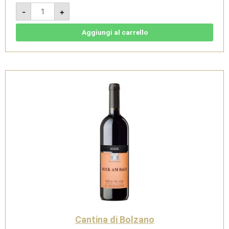
Cabernet
-
+
2024
-
Sudtirol
Alto
Aggiungi al carrello
Adige
DOC
-
Cantina
di
Bolzano
quantità
Cantina di Bolzano