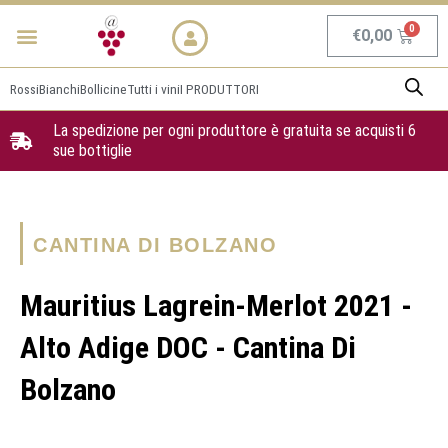
Vai
Menu
NEWS & PROMO
al
Carrel
€
0,00
contenuto
Rossi
Bianchi
Bollicine
Tutti i vini
I PRODUTTORI
La spedizione per ogni produttore è gratuita se acquisti 6
sue bottiglie
CANTINA DI BOLZANO
Mauritius Lagrein-Merlot 2021 -
Alto Adige DOC - Cantina Di
Bolzano