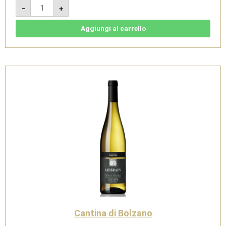
Sauvignon
-
+
2024
-
Südtirol
Alto
Aggiungi al carrello
Adige
DOC
-
Cantina
di
Bolzano
quantità
Cantina di Bolzano