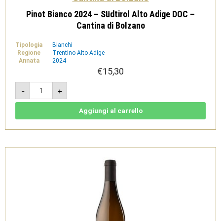
Pinot Bianco 2024 – Südtirol Alto Adige DOC –
Cantina di Bolzano
Tipologia
Bianchi
Regione
Trentino Alto Adige
Annata
2024
€
15,30
Pinot
-
+
Bianco
2024
-
Südtirol
Aggiungi al carrello
Alto
Adige
DOC
-
Cantina
di
Bolzano
quantità