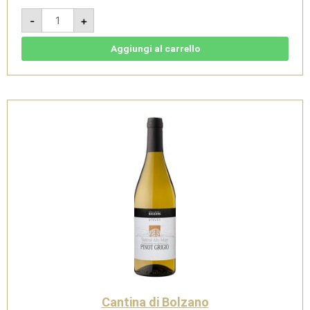
Chardonnay
-
+
2024
-
Südtirol
Alto
Aggiungi al carrello
Adige
DOC
-
Cantina
di
Bolzano
quantità
Cantina di Bolzano