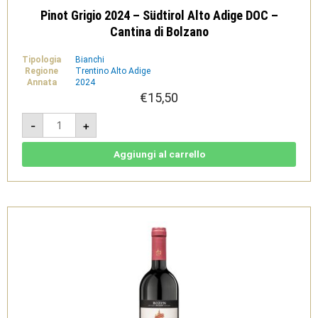
Pinot Grigio 2024 – Südtirol Alto Adige DOC –
Cantina di Bolzano
Tipologia
Bianchi
Regione
Trentino Alto Adige
Annata
2024
€
15,50
Pinot
-
+
Grigio
2024
-
Südtirol
Aggiungi al carrello
Alto
Adige
DOC
-
Cantina
di
Bolzano
quantità