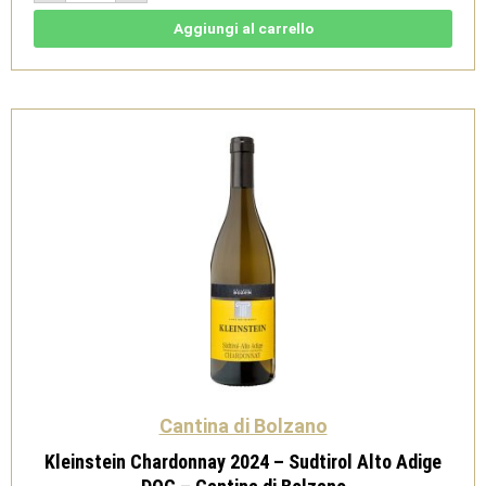
2024
-
Aggiungi al carrello
Südtirol
Alto
Adige
DOC
-
Cantina
di
Bolzano
quantità
Cantina di Bolzano
Kleinstein Chardonnay 2024 – Sudtirol Alto Adige