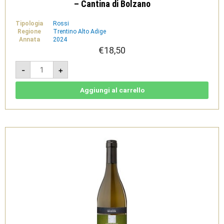
– Cantina di Bolzano
Tipologia
Rossi
Regione
Trentino Alto Adige
Annata
2024
€
18,50
Hochkofler
-
+
Riesling
2024
-
Südtirol
Aggiungi al carrello
Alto
Adige
DOC
-
Cantina
di
Bolzano
quantità