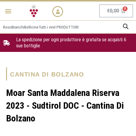
Vai
Menu
NEWS & PROMO
al
Carrel
€
0,00
contenuto
Rossi
Bianchi
Bollicine
Tutti i vini
I PRODUTTORI
La spedizione per ogni produttore è gratuita se acquisti 6
sue bottiglie
CANTINA DI BOLZANO
Moar Santa Maddalena Riserva
2023 - Sudtirol DOC - Cantina Di
Bolzano