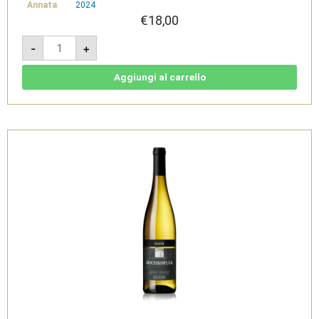
Annata
2024
€
18,00
Gewürztraminer
-
+
Ceslar
2024
-
Sudtirol
Aggiungi al carrello
Alto
Adige
DOC
-
Cantina
di
Bolzano
quantità