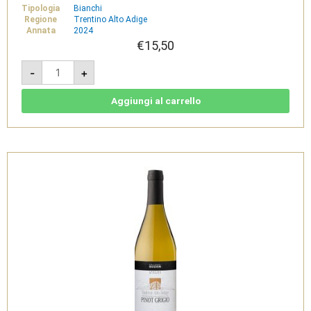
Tipologia
Bianchi
Regione
Trentino Alto Adige
Annata
2024
€
15,50
Chardonnay
-
+
2024
-
Südtirol
Alto
Aggiungi al carrello
Adige
DOC
-
Cantina
di
Bolzano
quantità