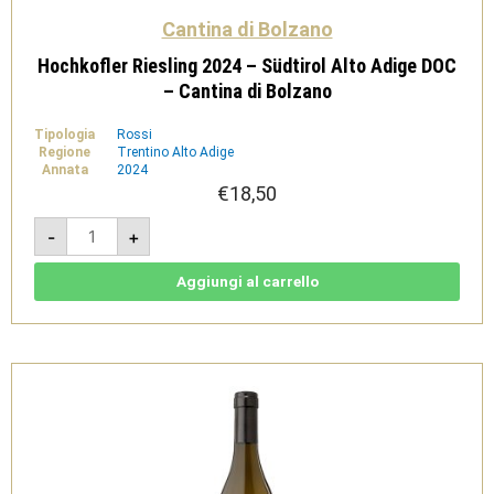
Cantina di Bolzano
Hochkofler Riesling 2024 – Südtirol Alto Adige DOC
– Cantina di Bolzano
Tipologia
Rossi
Regione
Trentino Alto Adige
Annata
2024
€
18,50
Hochkofler
-
+
Riesling
2024
-
Südtirol
Aggiungi al carrello
Alto
Adige
DOC
-
Cantina
di
Bolzano
quantità