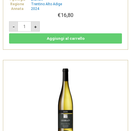
Regione
Trentino Alto Adige
Annata
2024
€
16,80
Sauvignon
-
+
2024
-
Südtirol
Alto
Aggiungi al carrello
Adige
DOC
-
Cantina
di
Bolzano
quantità