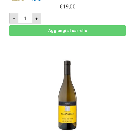
Annata
2024
€
19,00
Stieler
-
+
Pinot
Grigio
2024
-
Aggiungi al carrello
Südtirol
Alto
Adige
DOC
-
Cantina
di
Bolzano
quantità