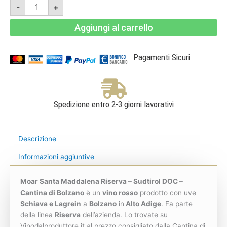
Moar
-
+
Santa
Maddalena
Riserva
Aggiungi al carrello
2023
-
Sudtirol
DOC
-
Pagamenti Sicuri
Cantina
di
Bolzano
quantità
Spedizione entro 2-3 giorni lavorativi
Descrizione
Informazioni aggiuntive
Moar Santa Maddalena Riserva – Sudtirol DOC –
Cantina di Bolzano
è un
vino rosso
prodotto con uve
Schiava e Lagrein
a
Bolzano
in
Alto Adige
. Fa parte
della linea
Riserva
dell’azienda. Lo trovate su
Vinodalproduttore.it al prezzo consigliato dalla Cantina di