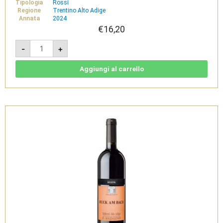
Tipologia
Rossi
Regione
Trentino Alto Adige
Annata
2024
€
16,20
Cabernet
-
+
2024
-
Sudtirol
Alto
Aggiungi al carrello
Adige
DOC
-
Cantina
di
Bolzano
quantità