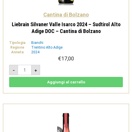
Cantina di Bolzano
Liebrain Silvaner Valle Isarco 2024 – Sudtirol Alto
Adige DOC – Cantina di Bolzano
Tipologia
Bianchi
Regione
Trentino Alto Adige
Annata
2024
€
17,00
Liebrain
-
+
Silvaner
Valle
Isarco
2024
Aggiungi al carrello
-
Sudtirol
Alto
Adige
DOC
-
Cantina
di
Bolzano
quantità