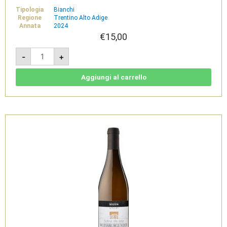
Tipologia
Bianchi
Regione
Trentino Alto Adige
Annata
2024
€
15,00
Müller
-
+
Thurgau
Valle
Isarco
2024
Aggiungi al carrello
-
Südtirol
Alto
Adige
DOC
-
Cantina
di
Bolzano
quantità