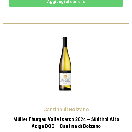
-
Aggiungi al carrello
Südtirol
Alto
Adige
DOC
-
Cantina
di
Bolzano
quantità
Cantina di Bolzano
Müller Thurgau Valle Isarco 2024 – Südtirol Alto
Adige DOC – Cantina di Bolzano