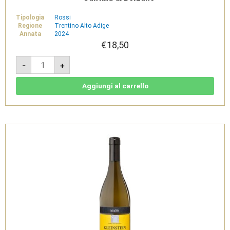
Tipologia
Rossi
Regione
Trentino Alto Adige
Annata
2024
€
18,50
Hochkofler
-
+
Riesling
2024
-
Südtirol
Aggiungi al carrello
Alto
Adige
DOC
-
Cantina
di
Bolzano
quantità