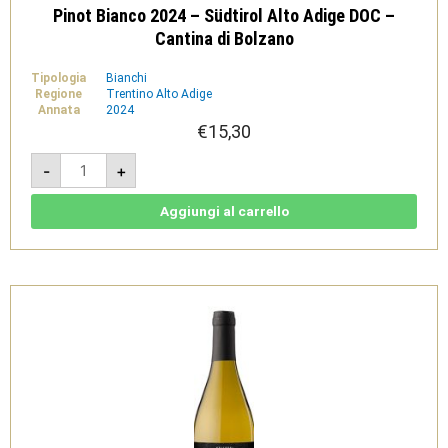
Pinot Bianco 2024 – Südtirol Alto Adige DOC –
Cantina di Bolzano
Tipologia
Bianchi
Regione
Trentino Alto Adige
Annata
2024
€
15,30
Pinot
-
+
Bianco
2024
-
Südtirol
Aggiungi al carrello
Alto
Adige
DOC
-
Cantina
di
Bolzano
quantità