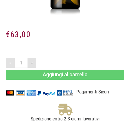
€
63,00
Stegher
-
+
Chardonnay
Riserva
2022
Aggiungi al carrello
Magnum
1,5l
-
Südtirol
Alto
Pagamenti Sicuri
Adige
DOC
-
Cantina
di
Bolzano
quantità
Spedizione entro 2-3 giorni lavorativi