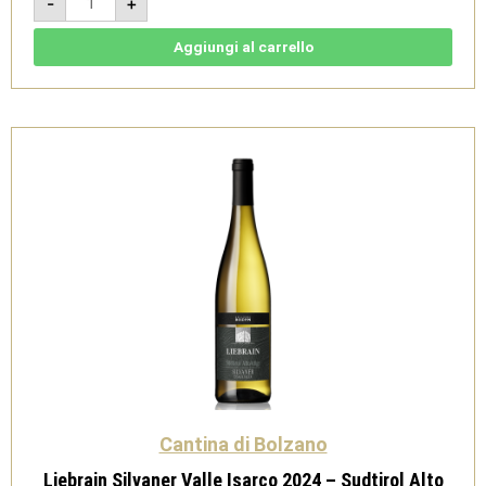
-
+
2024
-
Südtirol
Alto
Aggiungi al carrello
Adige
DOC
-
Cantina
di
Bolzano
quantità
Cantina di Bolzano
Liebrain Silvaner Valle Isarco 2024 – Sudtirol Alto