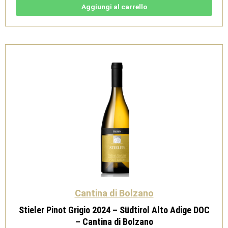
-
Aggiungi al carrello
Sudtirol
Alto
Adige
DOC
-
Cantina
di
Bolzano
quantità
Cantina di Bolzano
Stieler Pinot Grigio 2024 – Südtirol Alto Adige DOC
– Cantina di Bolzano