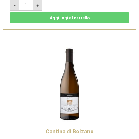
Pinot
-
+
Grigio
2024
-
Südtirol
Aggiungi al carrello
Alto
Adige
DOC
-
Cantina
di
Bolzano
quantità
Cantina di Bolzano