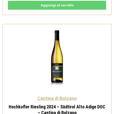
-
Sudtirol
Aggiungi al carrello
Alto
Adige
DOC
-
Cantina
di
Bolzano
quantità
Cantina di Bolzano
Hochkofler Riesling 2024 – Südtirol Alto Adige DOC
– Cantina di Bolzano