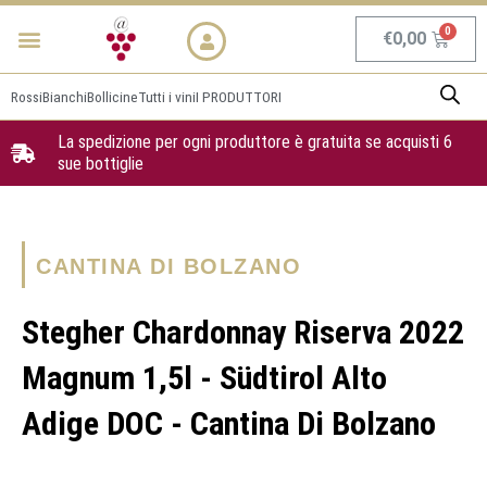
Vai
Menu
NEWS & PROMO
al
Carrel
€
0,00
contenuto
Rossi
Bianchi
Bollicine
Tutti i vini
I PRODUTTORI
La spedizione per ogni produttore è gratuita se acquisti 6
sue bottiglie
CANTINA DI BOLZANO
Stegher Chardonnay Riserva 2022
Magnum 1,5l - Südtirol Alto
Adige DOC - Cantina Di Bolzano