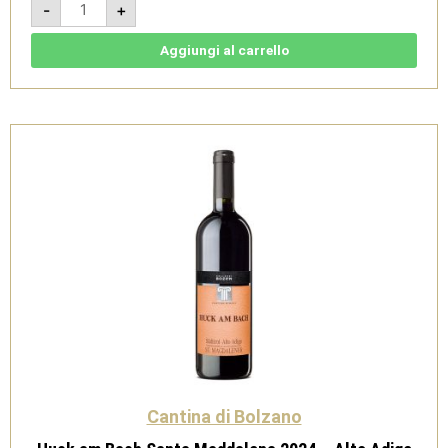
-
+
2024
-
Sudtirol
Alto
Aggiungi al carrello
Adige
DOC
-
Cantina
di
Bolzano
quantità
Cantina di Bolzano