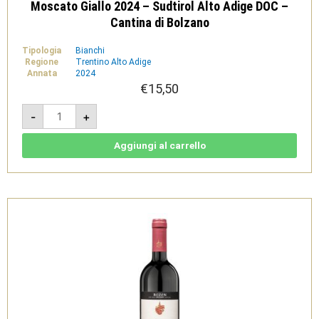
Moscato Giallo 2024 – Sudtirol Alto Adige DOC –
Cantina di Bolzano
Tipologia
Bianchi
Regione
Trentino Alto Adige
Annata
2024
€
15,50
Moscato
-
+
Giallo
2024
-
Sudtirol
Aggiungi al carrello
Alto
Adige
DOC
-
Cantina
di
Bolzano
quantità