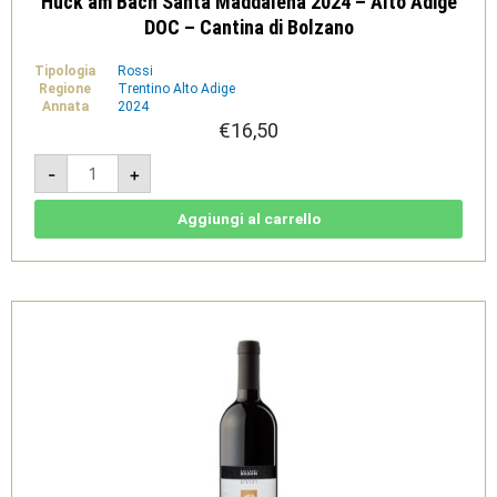
Huck am Bach Santa Maddalena 2024 – Alto Adige
DOC – Cantina di Bolzano
Tipologia
Rossi
Regione
Trentino Alto Adige
Annata
2024
€
16,50
Huck
-
+
am
Bach
Santa
Maddalena
Aggiungi al carrello
2024
-
Alto
Adige
DOC
-
Cantina
di
Bolzano
quantità