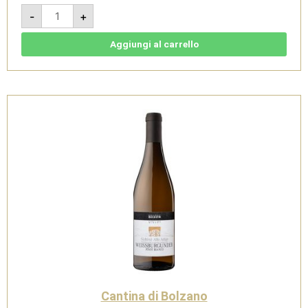
Santa
-
+
Maddalena
Classico
2024
-
Aggiungi al carrello
Südtirol
Alto
Adige
DOC
-
Cantina
di
Bolzano
quantità
Cantina di Bolzano