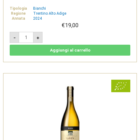
Tipologia
Bianchi
Regione
Trentino Alto Adige
Annata
2024
€
19,00
Stieler
-
+
Pinot
Grigio
2024
-
Aggiungi al carrello
Südtirol
Alto
Adige
DOC
-
Cantina
di
Bolzano
quantità