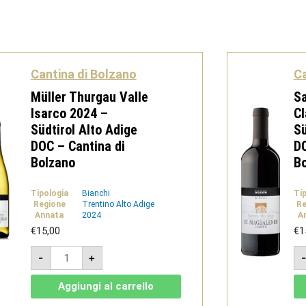
Cantina di Bolzano
Ca
Müller Thurgau Valle
S
Isarco 2024 –
Cl
Südtirol Alto Adige
Sü
DOC – Cantina di
DO
Bolzano
B
Tipologia
Bianchi
Ti
Regione
Trentino Alto Adige
Re
Annata
2024
A
€
15,00
€
1
Müller
-
+
Thurgau
Valle
Isarco
Aggiungi al carrello
2024
-