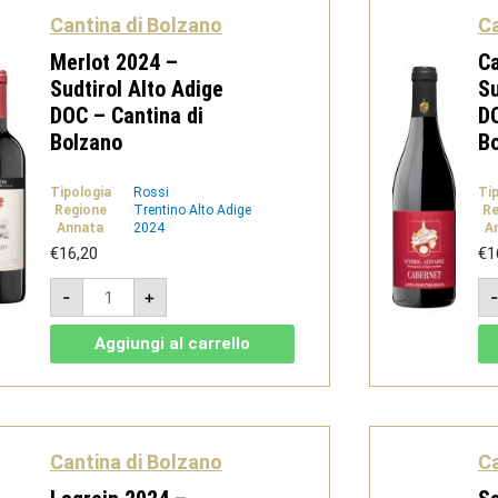
Bolzano
Cantina di Bolzano
Ca
quantità
Merlot 2024 –
Ca
Sudtirol Alto Adige
Su
DOC – Cantina di
DO
Bolzano
B
Tipologia
Rossi
Ti
Regione
Trentino Alto Adige
Re
Annata
2024
A
€
16,20
€
1
Merlot
-
+
2024
-
Sudtirol
Aggiungi al carrello
Alto
Adige
DOC
-
Cantina
di
Bolzano
Cantina di Bolzano
Ca
quantità