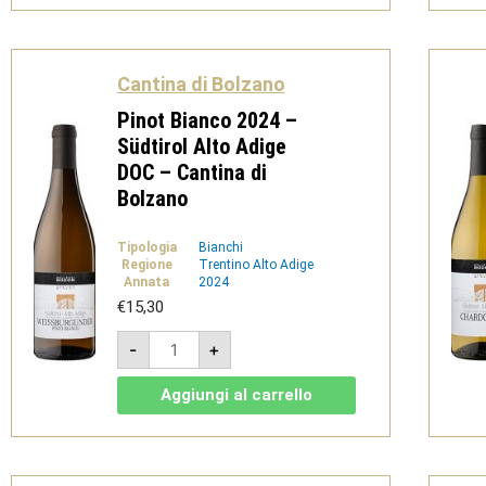
Rosato
IGT
-
Cantina
di
Cantina di Bolzano
Bolzano
quantità
Pinot Bianco 2024 –
Südtirol Alto Adige
DOC – Cantina di
Bolzano
Tipologia
Bianchi
Regione
Trentino Alto Adige
Annata
2024
€
15,30
Pinot
-
+
Bianco
2024
-
Aggiungi al carrello
Südtirol
Alto
Adige
DOC
-
Cantina