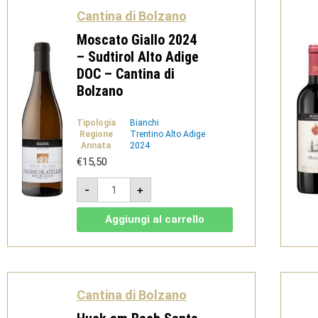
di
Cantina di Bolzano
Bolzano
quantità
Moscato Giallo 2024
– Sudtirol Alto Adige
DOC – Cantina di
Bolzano
Tipologia
Bianchi
Regione
Trentino Alto Adige
Annata
2024
€
15,50
Moscato
-
+
Giallo
2024
-
Aggiungi al carrello
Sudtirol
Alto
Adige
DOC
-
Cantina
di
Cantina di Bolzano
Bolzano
quantità