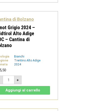
Alto
Adige
DOC
-
Cantina
ntina di Bolzano
di
Bolzano
not Grigio 2024 –
quantità
dtirol Alto Adige
C – Cantina di
olzano
pologia
Bianchi
gione
Trentino Alto Adige
nnata
2024
5,50
Pinot
-
+
Grigio
2024
-
Aggiungi al carrello
Südtirol
Alto
Adige
DOC
-
Cantina