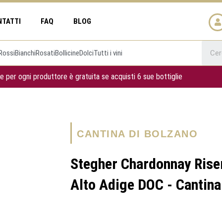
NTATTI
FAQ
BLOG
Rossi
Bianchi
Rosati
Bollicine
Dolci
Tutti i vini
e per ogni produttore è gratuita se acquisti 6 sue bottiglie
CANTINA DI BOLZANO
Stegher Chardonnay Riser
Alto Adige DOC - Cantina