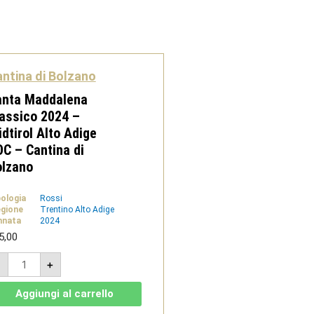
ntina di Bolzano
anta Maddalena
assico 2024 –
dtirol Alto Adige
C – Cantina di
olzano
pologia
Rossi
gione
Trentino Alto Adige
nnata
2024
5,00
Santa
-
+
Maddalena
Classico
2024
Aggiungi al carrello
-
Südtirol