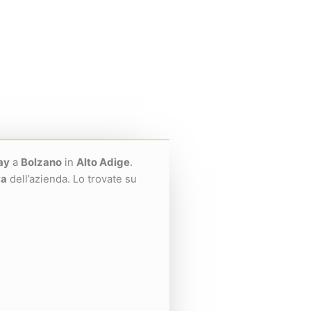
ay
a
Bolzano
in
Alto Adige
.
va
dell’azienda. Lo trovate su