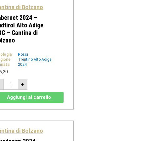
di
ntina di Bolzano
Bolzano
quantità
bernet 2024 –
dtirol Alto Adige
C – Cantina di
olzano
pologia
Rossi
gione
Trentino Alto Adige
nnata
2024
6,20
Cabernet
-
+
2024
-
Sudtirol
Aggiungi al carrello
Alto
Adige
DOC
-
Cantina
di
Bolzano
ntina di Bolzano
quantità