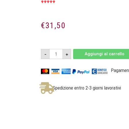
€
31,50
Stegher
-
+
Aggiungi al carrello
Chardonnay
Riserva
2022
-
Pagamenti
Südtirol
Alto
Adige
DOC
Spedizione entro 2-3 giorni lavorativi
-
Cantina
di
Bolzano
quantità