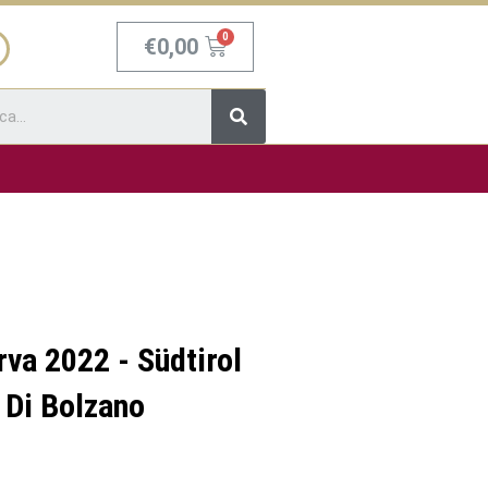
Carrello
€
0,00
Cerca
va 2022 - Südtirol
 Di Bolzano