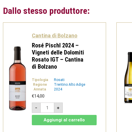
Dallo stesso produttore:
Cantina di Bolzano
Rosé Pischl 2024 –
Vigneti delle Dolomiti
Rosato IGT – Cantina
di Bolzano
Tipologia
Rosati
Regione
Trentino Alto Adige
Annata
2024
€
14,00
Rosé
-
+
Pischl
2024
-
Aggiungi al carrello
Vigneti
delle
Dolomiti