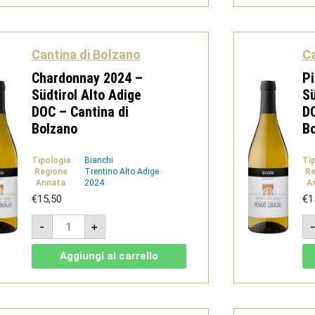
Südtirol
Alto
Adige
DOC
-
Cantina di Bolzano
Ca
Cantina
di
Chardonnay 2024 –
Pi
Bolzano
quantità
Südtirol Alto Adige
Sü
DOC – Cantina di
DO
Bolzano
B
Tipologia
Bianchi
Ti
Regione
Trentino Alto Adige
Re
Annata
2024
A
€
15,50
€
1
Chardonnay
-
+
2024
-
Südtirol
Aggiungi al carrello
Alto
Adige
DOC
-
Cantina
di