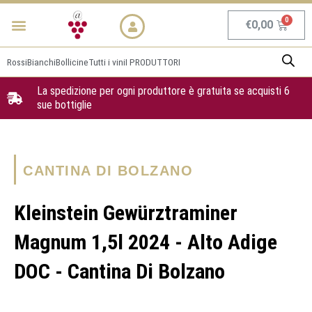
Vai
Menu
NEWS & PROMO
al
Carrel
€
0,00
contenuto
Rossi
Bianchi
Bollicine
Tutti i vini
I PRODUTTORI
La spedizione per ogni produttore è gratuita se acquisti 6
sue bottiglie
CANTINA DI BOLZANO
Kleinstein Gewürztraminer
Magnum 1,5l 2024 - Alto Adige
DOC - Cantina Di Bolzano