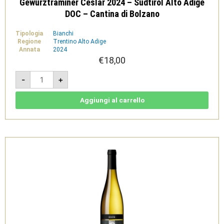
Gewürztraminer Ceslar 2024 – Sudtirol Alto Adige
DOC – Cantina di Bolzano
Tipologia
Bianchi
Regione
Trentino Alto Adige
Annata
2024
€
18,00
Gewürztraminer
-
+
Ceslar
2024
-
Sudtirol
Aggiungi al carrello
Alto
Adige
DOC
-
Cantina
di
Bolzano
quantità