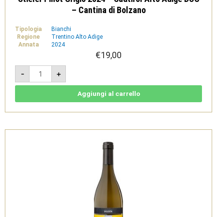
– Cantina di Bolzano
Tipologia
Bianchi
Regione
Trentino Alto Adige
Annata
2024
€
19,00
Stieler
-
+
Pinot
Grigio
2024
-
Aggiungi al carrello
Südtirol
Alto
Adige
DOC
-
Cantina
di
Bolzano
quantità