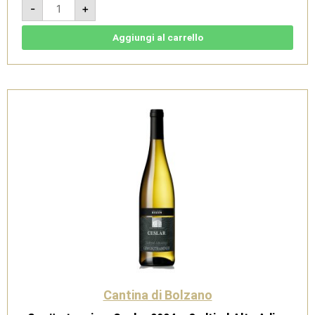
-
+
rosé
-
Sudtirol
Alto
Aggiungi al carrello
Adige
DOC
-
Cantina
di
Bolzano
quantità
Cantina di Bolzano