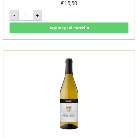
€
15,50
Chardonnay
-
+
2024
-
Südtirol
Alto
Aggiungi al carrello
Adige
DOC
-
Cantina
di
Bolzano
quantità