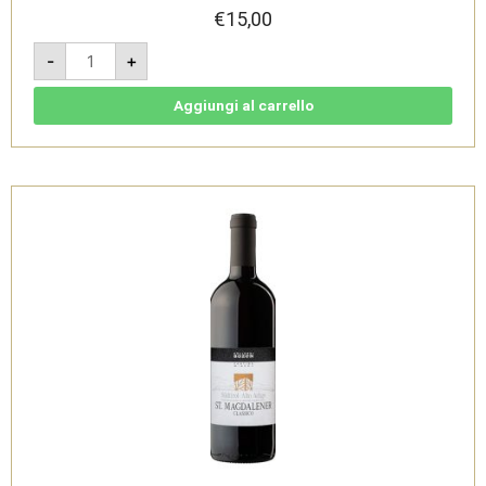
€
15,00
Müller
-
+
Thurgau
Valle
Isarco
2024
Aggiungi al carrello
-
Südtirol
Alto
Adige
DOC
-
Cantina
di
Bolzano
quantità