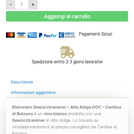
Kleinstein
-
+
Gewürztraminer
Magnum
1,5l
Aggiungi al carrello
2024
-
Alto
Adige
DOC
Pagamenti Sicuri
-
Cantina
di
Bolzano
quantità
Spedizione entro 2-3 giorni lavorativi
Descrizione
Informazioni aggiuntive
Kleinstein Gewürztraminer – Alto Adige DOC – Cantina
di Bolzano
è un
vino bianco
prodotto con uva
Gewürztraminer
in Alto Adige. Lo trovate su
vinodalproduttore.it al prezzo consigliato da Cantina di
Bolzano.