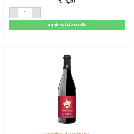
€
16,20
Merlot
-
+
2024
-
Sudtirol
Alto
Aggiungi al carrello
Adige
DOC
-
Cantina
di
Bolzano
quantità