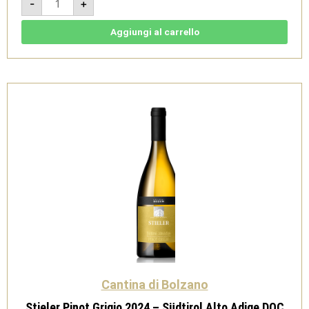
-
+
Pinot
Bianco
2024
-
Aggiungi al carrello
Sudtirol
Alto
Adige
DOC
-
Cantina
di
Bolzano
quantità
Cantina di Bolzano
Stieler Pinot Grigio 2024 – Südtirol Alto Adige DOC