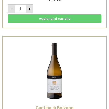
Lagrein
-
+
2024
-
Südtirol
Alto
Aggiungi al carrello
Adige
DOC
-
Cantina
di
Bolzano
quantità
Cantina di Bolzano