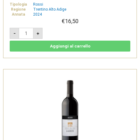
Tipologia
Rossi
Regione
Trentino Alto Adige
Annata
2024
€
16,50
Huck
-
+
am
Bach
Santa
Maddalena
Aggiungi al carrello
2024
-
Alto
Adige
DOC
-
Cantina
di
Bolzano
quantità