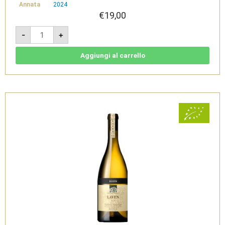
Annata
2024
€
19,00
Stieler
-
+
Pinot
Grigio
2024
-
Aggiungi al carrello
Südtirol
Alto
Adige
DOC
-
Cantina
di
Bolzano
quantità