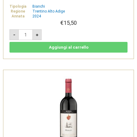
Tipologia
Bianchi
Regione
Trentino Alto Adige
Annata
2024
€
15,50
Moscato
-
+
Giallo
2024
-
Sudtirol
Aggiungi al carrello
Alto
Adige
DOC
-
Cantina
di
Bolzano
quantità