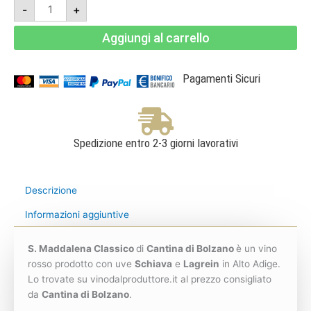
Santa
-
+
Maddalena
Classico
2024
Aggiungi al carrello
-
Südtirol
Alto
Adige
DOC
Pagamenti Sicuri
-
Cantina
di
Bolzano
quantità
Spedizione entro 2-3 giorni lavorativi
Descrizione
Informazioni aggiuntive
S. Maddalena Classico
di
Cantina di Bolzano
è un vino
rosso prodotto con uve
Schiava
e
Lagrein
in Alto Adige.
Lo trovate su vinodalproduttore.it al prezzo consigliato
da
Cantina di Bolzano
.