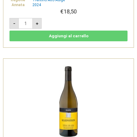
Annata
2024
€
18,50
Hochkofler
-
+
Riesling
2024
-
Südtirol
Aggiungi al carrello
Alto
Adige
DOC
-
Cantina
di
Bolzano
quantità