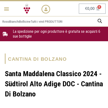
Vai
Menu
NEWS & PROMO
al
Carrel
€
0,00
contenuto
Rossi
Bianchi
Bollicine
Tutti i vini
I PRODUTTORI
La spedizione per ogni produttore è gratuita se acquisti 6
sue bottiglie
CANTINA DI BOLZANO
Santa Maddalena Classico 2024 -
Südtirol Alto Adige DOC - Cantina
Di Bolzano