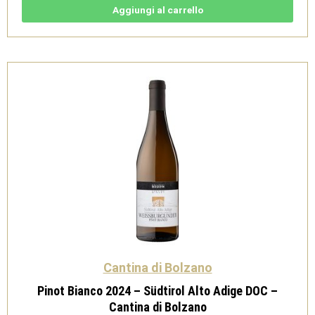
2024
Aggiungi al carrello
-
Südtirol
Alto
Adige
DOC
-
Cantina
di
Bolzano
quantità
Cantina di Bolzano
Pinot Bianco 2024 – Südtirol Alto Adige DOC –
Cantina di Bolzano