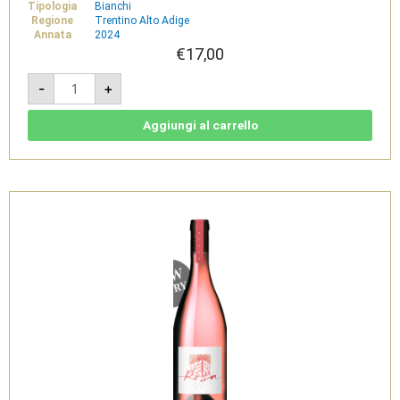
Tipologia
Bianchi
Regione
Trentino Alto Adige
Annata
2024
€
17,00
Liebrain
-
+
Silvaner
Valle
Isarco
2024
Aggiungi al carrello
-
Sudtirol
Alto
Adige
DOC
-
Cantina
di
Bolzano
quantità