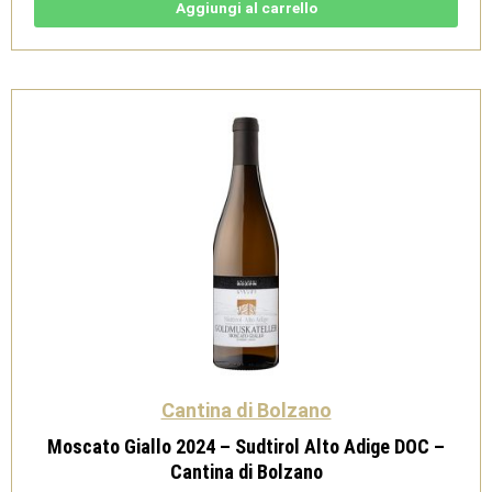
Südtirol
Aggiungi al carrello
Alto
Adige
DOC
-
Cantina
di
Bolzano
quantità
Cantina di Bolzano
Moscato Giallo 2024 – Sudtirol Alto Adige DOC –
Cantina di Bolzano