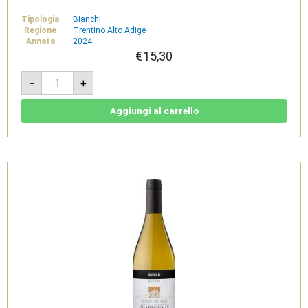
Tipologia
Bianchi
Regione
Trentino Alto Adige
Annata
2024
€
15,30
Pinot
-
+
Bianco
2024
-
Südtirol
Aggiungi al carrello
Alto
Adige
DOC
-
Cantina
di
Bolzano
quantità