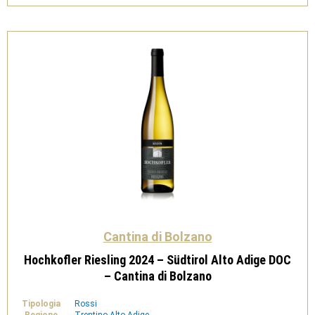
DOC
-
Cantina
di
Bolzano
quantità
Cantina di Bolzano
Hochkofler Riesling 2024 – Südtirol Alto Adige DOC
– Cantina di Bolzano
Tipologia
Rossi
Regione
Trentino Alto Adige