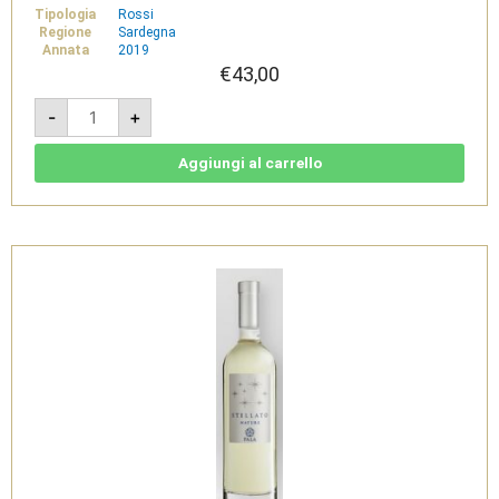
Tipologia
Rossi
Regione
Sardegna
Annata
2019
€
43,00
S'Arai
-
+
2019
-
Isola
dei
Aggiungi al carrello
Nuraghi
IGT
-
Pala
quantità