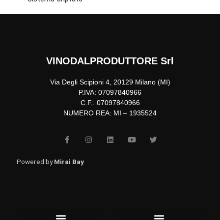
VINODALPRODUTTORE Srl
Via Degli Scipioni 4, 20129 Milano (MI)
P.IVA: 07097840966
C.F.: 07097840966
NUMERO REA: MI – 1935524
F
I
L
Y
T
a
n
i
o
w
c
s
n
u
i
e
t
k
t
t
b
a
e
u
t
Powered by
Mirai Bay
o
g
d
b
e
o
r
i
e
r
k
a
n
-
m
f
Menu
Menu