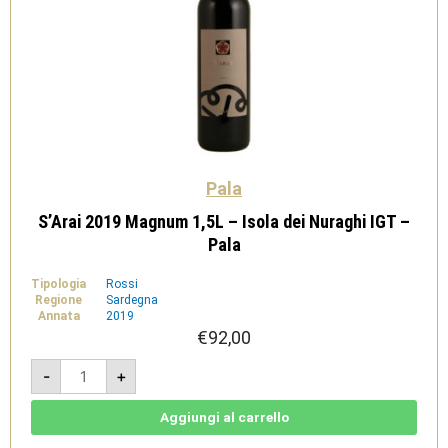
Pala
S’Arai 2019 Magnum 1,5L – Isola dei Nuraghi IGT –
Pala
Tipologia
Rossi
Regione
Sardegna
Annata
2019
€
92,00
S'Arai
-
+
2019
Magnum
1,5L
-
Aggiungi al carrello
Isola
dei