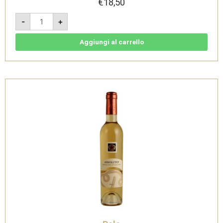
€
18,50
Siyr
-
+
2020
-
Isola
dei
Aggiungi al carrello
Nuraghi
IGT
-
Pala
quantità