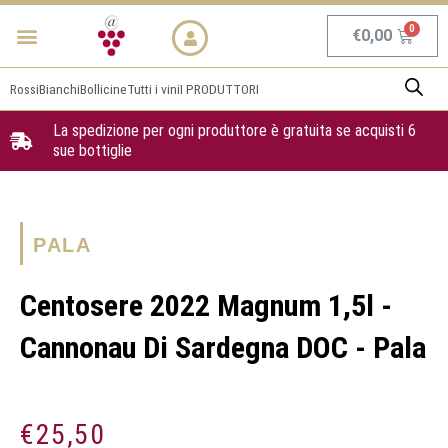
Vai
Menu
NEWS & PROMO
al
Carrel
€
0,00
contenuto
Rossi
Bianchi
Bollicine
Tutti i vini
I PRODUTTORI
La spedizione per ogni produttore è gratuita se acquisti 6
sue bottiglie
PALA
Centosere 2022 Magnum 1,5l -
Cannonau Di Sardegna DOC - Pala
€
25,50