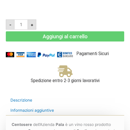
Centosere
-
+
2022
Magnum
1,5l
Aggiungi al carrello
-
Cannonau
di
Sardegna
DOC
Pagamenti Sicuri
-
Pala
quantità
Spedizione entro 2-3 giorni lavorativi
Descrizione
Informazioni aggiuntive
Centosere
dell’Azienda
Pala
è un vino rosso prodotto