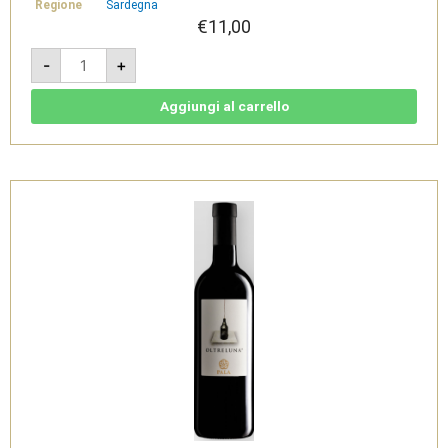
Regione
Sardegna
€
11,00
Silenzi
-
+
Rosso
2020
-
IGT
Aggiungi al carrello
Nuraghi
Rosso
-
Pala
quantità