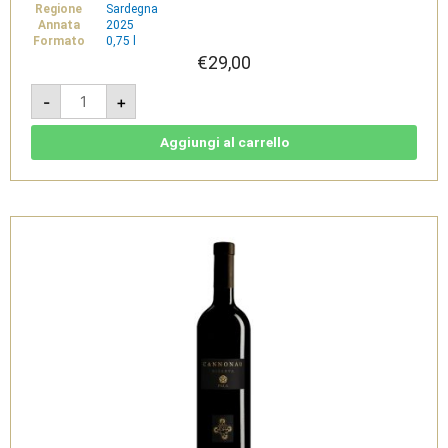
Regione
Sardegna
Annata
2025
Formato
0,75 l
€
29,00
Stellato
-
+
-
Vermentino
di
Sardegna
Aggiungi al carrello
DOC
-
Pala
quantità