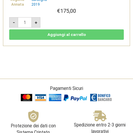
Annata
2019
€
175,00
S'Arai
-
+
2019
Magnum
3L
-
Aggiungi al carrello
Isola
dei
Nuraghi
IGT
-
Pala
quantità
Pagamenti Sicuri
Spedizione entro 2-3 giorni
Protezione dei dati con
lavorativi
Sistema Criptato