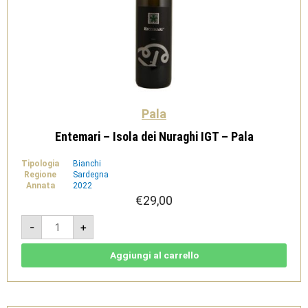
Pala
Entemari – Isola dei Nuraghi IGT – Pala
Tipologia
Bianchi
Regione
Sardegna
Annata
2022
€
29,00
Entemari
-
+
-
Isola
dei
Nuraghi
Aggiungi al carrello
IGT
-
Pala
quantità