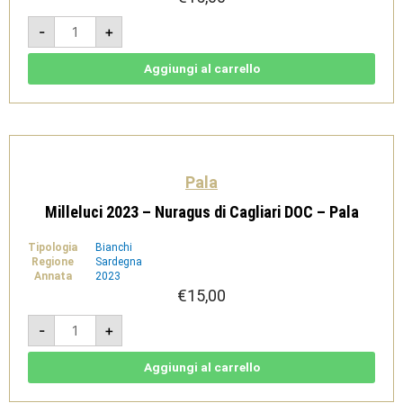
Soprasole
-
+
2023
-
Vermentino
di
Aggiungi al carrello
Sardegna
DOC
-
Pala
quantità
Pala
Milleluci 2023 – Nuragus di Cagliari DOC – Pala
Tipologia
Bianchi
Regione
Sardegna
Annata
2023
€
15,00
Milleluci
-
+
2023
-
Nuragus
di
Aggiungi al carrello
Cagliari
DOC
-