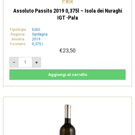
Pala
Assoluto Passito 2019 0,375l – Isola dei Nuraghi
IGT -Pala
Tipologia
Dolci
Regione
Sardegna
Annata
2019
Formato
0,375 l
€
23,50
Assoluto
-
+
Passito
2019
0,375l
-
Aggiungi al carrello
Isola
dei
Nuraghi
IGT
-
Pala
quantità