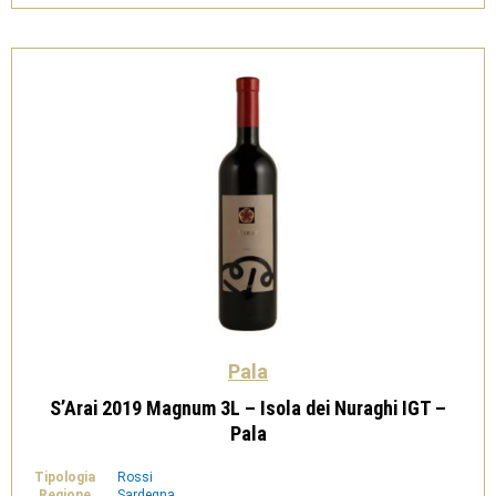
Nuraghi
IGT
-
Pala
quantità
Pala
S’Arai 2019 Magnum 3L – Isola dei Nuraghi IGT –
Pala
Tipologia
Rossi
Regione
Sardegna