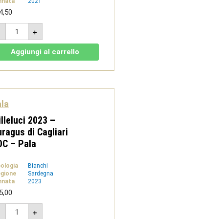
nnata
2021
4,50
Oltreluna
-
+
2021
-
Monica
Aggiungi al carrello
di
Sardegna
DOC
-
Pala
quantità
la
lleluci 2023 –
ragus di Cagliari
OC – Pala
pologia
Bianchi
gione
Sardegna
nnata
2023
5,00
Milleluci
-
+
2023