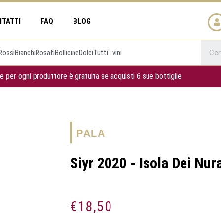
NTATTI
FAQ
BLOG
Rossi
Bianchi
Rosati
Bollicine
Dolci
Tutti i vini
e per ogni produttore è gratuita se acquisti 6 sue bottiglie
PALA
Siyr 2020 - Isola Dei Nur
€
18,50