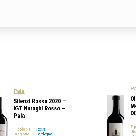
Pa
Pala
Ol
Silenzi Rosso 2020 –
Mo
IGT Nuraghi Rosso –
D
Pala
Ti
Tipologia
Rossi
Re
Regione
Sardegna