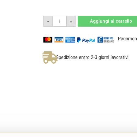
Siyr
-
+
Aggiungi al carrello
2020
-
Isola
dei
Pagamenti
Nuraghi
IGT
-
Pala
Spedizione entro 2-3 giorni lavorativi
quantità