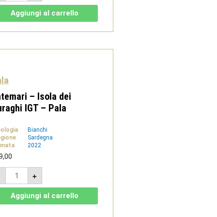
-
Nuragus
Aggiungi al carrello
di
Cagliari
DOC
-
Pala
quantità
la
temari – Isola dei
raghi IGT – Pala
pologia
Bianchi
gione
Sardegna
nnata
2022
9,00
Entemari
-
+
-
Isola
dei
Aggiungi al carrello
Nuraghi
IGT
-