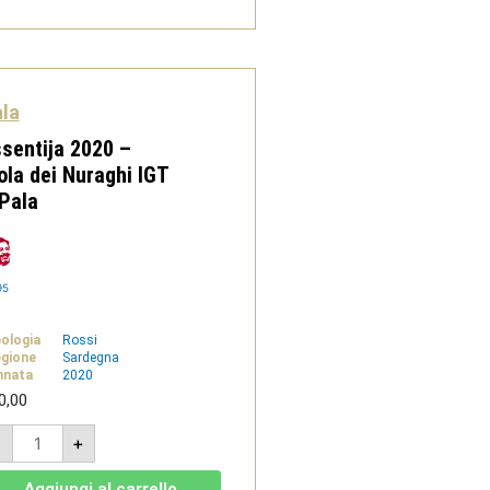
Pala
quantità
la
sentija 2020 –
ola dei Nuraghi IGT
Pala
95
pologia
Rossi
gione
Sardegna
nnata
2020
0,00
Essentija
-
+
2020
-
Isola
Aggiungi al carrello