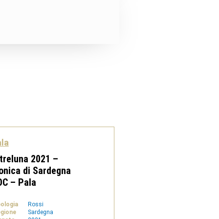
la
treluna 2021 –
nica di Sardegna
OC – Pala
pologia
Rossi
gione
Sardegna