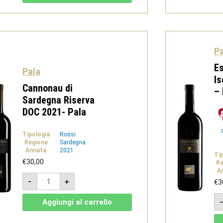
Cannonau
di
Sardegna
DOC
-
Pala
quantità
Pa
Es
Pala
Is
Cannonau di
– 
Sardegna Riserva
DOC 2021- Pala
Tipologia
Rossi
Regione
Sardegna
Annata
2021
Ti
€
30,00
Re
A
Cannonau
-
+
€
3
di
Sardegna
Riserva
Aggiungi al carrello
DOC
2021-
Pala