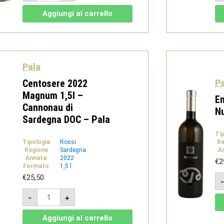
-
Vermentino
Aggiungi al carrello
di
Sardegna
DOC
-
Pala
quantità
Pala
Centosere 2022
Pa
Magnum 1,5l –
En
Cannonau di
Nu
Sardegna DOC – Pala
Ti
Tipologia
Rossi
Re
Regione
Sardegna
A
Annata
2022
€
2
Formato
1,5 l
€
25,50
Centosere
-
+
2022
Magnum
1,5l
Aggiungi al carrello
-