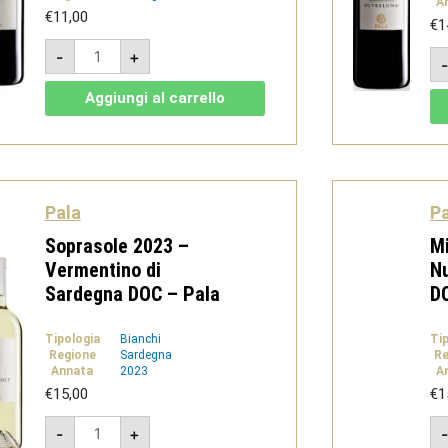
A
€
11,00
€
1
Silenzi
-
+
Rosso
2020
-
Aggiungi al carrello
IGT
Nuraghi
Rosso
-
Pala
quantità
Pala
Pa
Soprasole 2023 –
Mi
Vermentino di
Nu
Sardegna DOC – Pala
D
Tipologia
Bianchi
Ti
Regione
Sardegna
Re
Annata
2023
A
€
15,00
€
1
Soprasole
-
+
2023