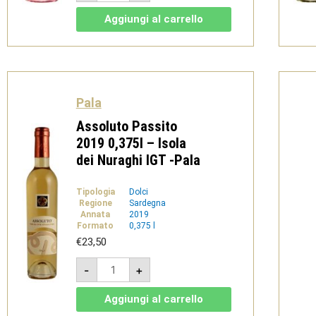
Stelle
Rosé
Aggiungi al carrello
2023
-
Isola
dei
Nuraghi
IGT
-
Pala
Pala
quantità
Assoluto Passito
2019 0,375l – Isola
dei Nuraghi IGT -Pala
Tipologia
Dolci
Regione
Sardegna
Annata
2019
Formato
0,375 l
€
23,50
Assoluto
-
+
Passito
2019
0,375l
Aggiungi al carrello
-
Isola