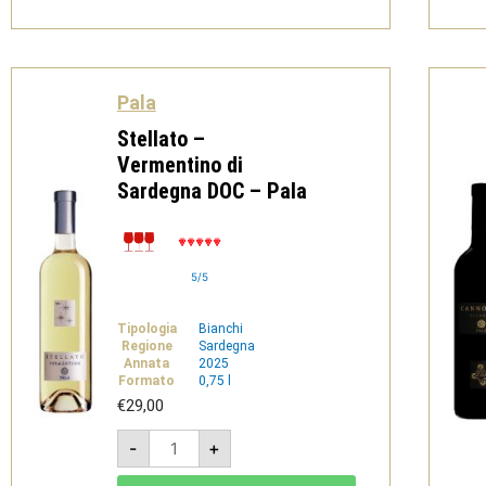
dei
Nuraghi
IGT
-
Pala
quantità
Pala
Stellato –
Vermentino di
Sardegna DOC – Pala
5/5
Tipologia
Bianchi
Regione
Sardegna
Annata
2025
Formato
0,75 l
€
29,00
Stellato
-
+
-
Vermentino
di