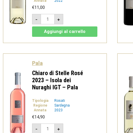
Annata
2022
€
11,00
Silenzi
-
+
Bianco
2022
-
Aggiungi al carrello
Isola
dei
Nuraghi
IGT
-
Pala
quantità
Pala
Chiaro di Stelle Rosé
2023 – Isola dei
Nuraghi IGT – Pala
Tipologia
Rosati
Regione
Sardegna
Annata
2023
€
14,90
Chiaro
-
+
di